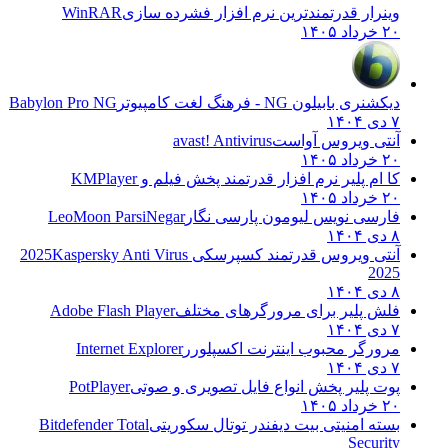
وینرار قدرتمندترین نرم افزار فشرده سازی
WinRAR
۲۰ خرداد ۱۴۰۵
دیکشنری بابیلون NG - فرهنگ لغت کامپیوتر
Babylon Pro NG
۷ دی ۱۴۰۴
آنتی ویروس آواست
avast! Antivirus
۲۰ خرداد ۱۴۰۵
کا ام پلیر نرم افزار قدرتمند پخش فیلم و
KMPlayer
۲۰ خرداد ۱۴۰۵
فارسی نویس لیومون پارسی نگار
LeoMoon ParsiNegar
۸ دی ۱۴۰۴
آنتی ویروس قدرتمند کسپرسکی 2025
Kaspersky Anti Virus
2025
۸ دی ۱۴۰۴
فلش پلیر برای مرورگرهای مختلف
Adobe Flash Player
۷ دی ۱۴۰۴
مرورگر محبوب اینترنت اکسپلورر
Internet Explorer
۷ دی ۱۴۰۴
پوت پلیر پخش انواع فایل تصویری و صوتی
PotPlayer
۲۰ خرداد ۱۴۰۵
بسته امنیتی بیت دیفندر توتال سکوریتی
Bitdefender Total
Security