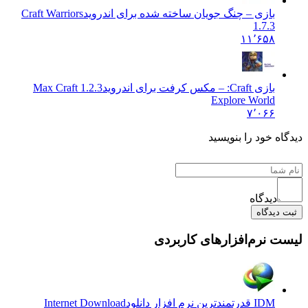
بازی – چنگ جویان ساخته شده برای اندروید
Craft Warriors
1.7.3
۱۱٬۶۵۸
بازی Craft: – مکس کرفت برای اندروید
1.2.3 Max Craft
Explore World
۷٬۰۶۶
 خود را بنویسید
دیدگاه
یدگاه
نرم‌افزارهای کاربردی
IDM قدرتمندترین نرم افزار دانلود
Internet Download