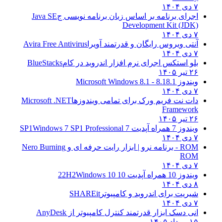
۷ دی ۱۴۰۴
اجرای برنامه بر اساس زبان برنامه نویسی ج
Java SE
Development Kit (JDK)
۷ دی ۱۴۰۴
آنتی ویروس رایگان و قدرتمند آویرا
Avira Free Antivirus
۷ دی ۱۴۰۴
بلو استکس اجرای نرم افزار اندروید در کام
BlueStacks
۲۶ تیر ۱۴۰۵
ویندوز 8.1
8.1 - Microsoft Windows 8.1
۷ دی ۱۴۰۴
دات نت فریم ورک برای تمامی ویندوزها
Microsoft .NET
Framework
۲۶ تیر ۱۴۰۵
ویندوز 7 همراه آپدیت 7 SP1
Windows 7 SP1 Professional
۷ دی ۱۴۰۴
ROM - برنامه نرو | ابزار رایت حرفه ای و
Nero Burning
ROM
۷ دی ۱۴۰۴
ویندوز 10 همراه آپدیت 10 22H2
Windows 10
۸ دی ۱۴۰۴
شیریت برای اندروید و کامپیوتر
SHAREit
۷ دی ۱۴۰۴
انی دسک ابزار قدرتمند کنترل کامپیوتر از
AnyDesk
۱۵ مرداد ۱۴۰۵