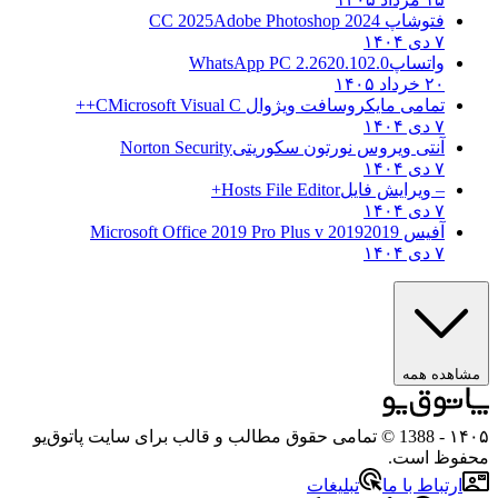
فتوشاپ CC 2025
Adobe Photoshop 2024
۷ دی ۱۴۰۴
واتساپ
WhatsApp PC 2.2620.102.0
۲۰ خرداد ۱۴۰۵
تمامی مایکروسافت ویژوال C
Microsoft Visual C++
۷ دی ۱۴۰۴
آنتی ویروس نورتون سکوریتی
Norton Security
۷ دی ۱۴۰۴
– ویرایش فایل
Hosts File Editor+
۷ دی ۱۴۰۴
آفیس 2019
2019 Microsoft Office 2019 Pro Plus v
۷ دی ۱۴۰۴
ه همه
- 1388 © تمامی حقوق مطالب و قالب برای سایت پاتوق‌یو
 است.
باط با ما
تبلیغات