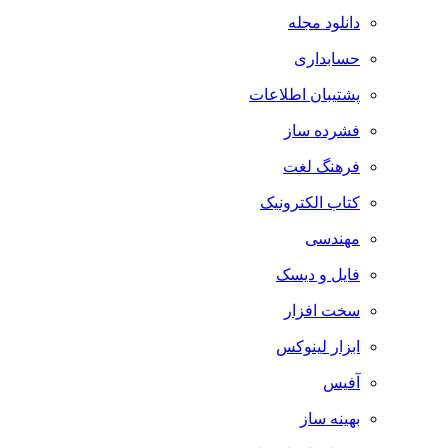
دانلود مجله
حسابداری
پشتیبان اطلاعات
فشرده ساز
فرهنگ لغت
کتاب الکترونیک
مهندسی
فایل و دیسک
سخت افزار
ابزار لینوکس
آفیس
بهینه ساز