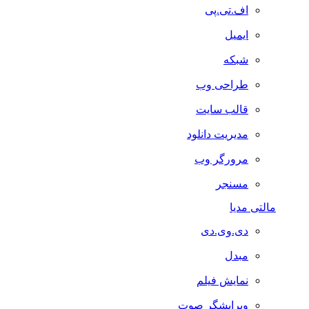
اف.تی.پی
ایمیل
شبکه
طراحی وب
قالب سایت
مدیریت دانلود
مرورگر وب
مسنجر
مالتی مدیا
دی.وی.دی
مبدل
نمایش فیلم
ویرایشگر صوت