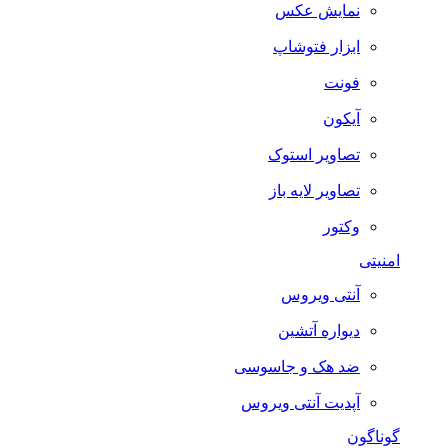
نمایش عکس
ابزار فتوشاپ
فونت
آیکون
تصاویر استوک
تصاویر لایه باز
وکتور
امنیتی
آنتی ویروس
دیواره آتشین
ضد هک و جاسوسی
آپدیت آنتی ویروس
گوناگون