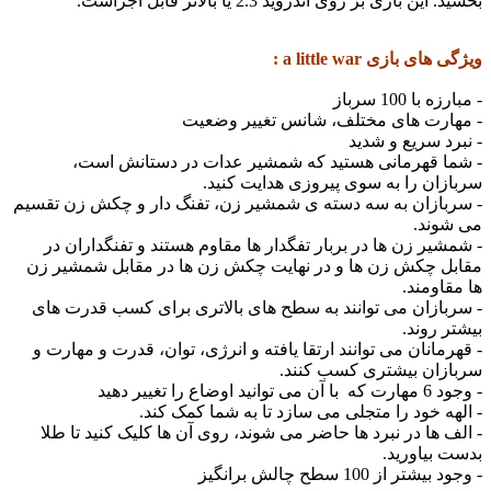
بازی بر روی اندروید 2.3 یا بالاتر قابل اجراست.
بازی a little war :
100 سرباز
رت های مختلف، شانس تغییر وضعیت
 سریع و شدید
 قهرمانی هستید که شمشیر عدات در دستانش است،
ن را به سوی پیروزی هدایت کنید.
ازان به سه دسته ی شمشیر زن، تفنگ دار و چکش زن تقسیم
ند.
ر زن ها در بربار تفگدار ها مقاوم هستند و تفنگداران در
 چکش زن ها و در نهایت چکش زن ها در مقابل شمشیر زن
ومند.
زان می توانند به سطح های بالاتری برای کسب قدرت های
روند.
انان می توانند ارتقا یافته و انرژی، توان، قدرت و مهارت و
ان بیشتری کسب کنند.
تغییر دهید
 خود را متجلی می سازد تا به شما کمک کند.
ها در نبرد ها حاضر می شوند، روی آن ها کلیک کنید تا طلا
یاورید.
از 100 سطح چالش برانگیز