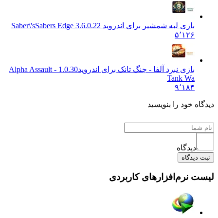
بازی لبه شمشیر برای اندروید Saber\'s
Sabers Edge 3.6.0.22
۵٬۱۲۶
بازی نبرد آلفا - جنگ تانک برای اندروید
1.0.30 Alpha Assault -
Tank Wa
۹٬۱۸۴
 خود را بنویسید
دیدگاه
یدگاه
نرم‌افزارهای کاربردی