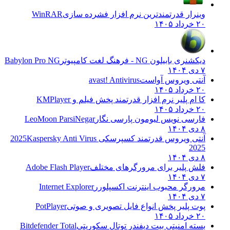
وینرار قدرتمندترین نرم افزار فشرده سازی
WinRAR
۲۰ خرداد ۱۴۰۵
دیکشنری بابیلون NG - فرهنگ لغت کامپیوتر
Babylon Pro NG
۷ دی ۱۴۰۴
آنتی ویروس آواست
avast! Antivirus
۲۰ خرداد ۱۴۰۵
کا ام پلیر نرم افزار قدرتمند پخش فیلم و
KMPlayer
۲۰ خرداد ۱۴۰۵
فارسی نویس لیومون پارسی نگار
LeoMoon ParsiNegar
۸ دی ۱۴۰۴
آنتی ویروس قدرتمند کسپرسکی 2025
Kaspersky Anti Virus
2025
۸ دی ۱۴۰۴
فلش پلیر برای مرورگرهای مختلف
Adobe Flash Player
۷ دی ۱۴۰۴
مرورگر محبوب اینترنت اکسپلورر
Internet Explorer
۷ دی ۱۴۰۴
پوت پلیر پخش انواع فایل تصویری و صوتی
PotPlayer
۲۰ خرداد ۱۴۰۵
بسته امنیتی بیت دیفندر توتال سکوریتی
Bitdefender Total