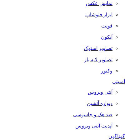
نمایش عکس
ابزار فتوشاپ
فونت
آیکون
تصاویر استوک
تصاویر لایه باز
وکتور
امنیتی
آنتی ویروس
دیواره آتشین
ضد هک و جاسوسی
آپدیت آنتی ویروس
گوناگون