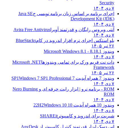
Security
۷ دی ۱۴۰۴
اجرای برنامه بر اساس زبان برنامه نویسی ج
Java SE
Development Kit (JDK)
۷ دی ۱۴۰۴
آنتی ویروس رایگان و قدرتمند آویرا
Avira Free Antivirus
۷ دی ۱۴۰۴
بلو استکس اجرای نرم افزار اندروید در کام
BlueStacks
۲۶ تیر ۱۴۰۵
ویندوز 8.1
8.1 - Microsoft Windows 8.1
۷ دی ۱۴۰۴
دات نت فریم ورک برای تمامی ویندوزها
Microsoft .NET
Framework
۲۶ تیر ۱۴۰۵
ویندوز 7 همراه آپدیت 7 SP1
Windows 7 SP1 Professional
۷ دی ۱۴۰۴
ROM - برنامه نرو | ابزار رایت حرفه ای و
Nero Burning
ROM
۷ دی ۱۴۰۴
ویندوز 10 همراه آپدیت 10 22H2
Windows 10
۸ دی ۱۴۰۴
شیریت برای اندروید و کامپیوتر
SHAREit
۷ دی ۱۴۰۴
انی دسک ابزار قدرتمند کنترل کامپیوتر از
AnyDesk