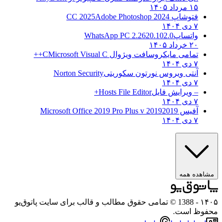
۱۵ مرداد ۱۴۰۵
فتوشاپ CC 2025
Adobe Photoshop 2024
۷ دی ۱۴۰۴
واتساپ
WhatsApp PC 2.2620.102.0
۲۰ خرداد ۱۴۰۵
تمامی مایکروسافت ویژوال C
Microsoft Visual C++
۷ دی ۱۴۰۴
آنتی ویروس نورتون سکوریتی
Norton Security
۷ دی ۱۴۰۴
– ویرایش فایل
Hosts File Editor+
۷ دی ۱۴۰۴
آفیس 2019
2019 Microsoft Office 2019 Pro Plus v
۷ دی ۱۴۰۴
ه همه
- 1388 © تمامی حقوق مطالب و قالب برای سایت پاتوق‌یو
 است.