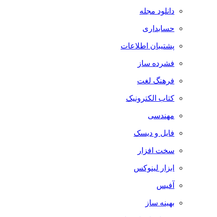
دانلود مجله
حسابداری
پشتیبان اطلاعات
فشرده ساز
فرهنگ لغت
کتاب الکترونیک
مهندسی
فایل و دیسک
سخت افزار
ابزار لینوکس
آفیس
بهینه ساز