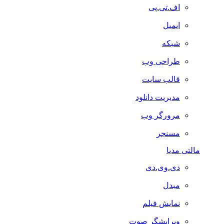
اف.تی.پی
ایمیل
شبکه
طراحی وب
قالب سایت
مدیریت دانلود
مرورگر وب
مسنجر
مالتی مدیا
دی.وی.دی
مبدل
نمایش فیلم
ویرایشگر صوت