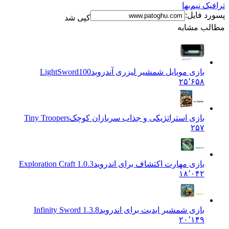
نیم‌بها
فایل:
کپی شد
 مشابه
بازی موبایل شمشیر لیزری آندروید
LightSword100
۲۵٬۶۵۸
بازی استراتژیکی و جذاب سربازان کوچک
Tiny Troopers
۲۵۷
بازی مهارت اکتشاف برای اندروید
1.0.3 Exploration Craft
۱۸٬۰۴۲
بازی شمشیر ابدیت برای اندروید
1.3.8 Infinity Sword
۲۰٬۱۴۹