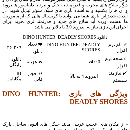
لاح های مخرب و قدرتمند به جنگ و نبرد با دایناسور ها بروید
ا را بکشید و به استاد بازی های سبک شوتر تبدیل شوید. در
جدید این بازی شما می توانید با کریستال هایی که از ماموریت
ست آورده اید سلاح های جدید و قدرتمند تری بخرید. برای
ازی نیاز به اندروید 3.0 یا بالاتر می باشد.
دانلود DINO HUNTER: DEADLY SHORES
❤️ تعداد
 نرم
DINO HUNTER: DEADLY
۲۶٬۳۰۹
SHORES
دانلود
 نرم
دانلود
v4.0.0
🔥 هزینه
رایگان
زمند
81
🔆 حجم
اندروید 4 به بالا
مگابایت
فایل
م
ویژگی های بازی DINO HUNTER:
DEADLY SHO
مکان های عجیب غریبی مانند جنگل های انبوه، ساحل، پارک
وراسیکی و کشتی شکسته دیدن کنید.