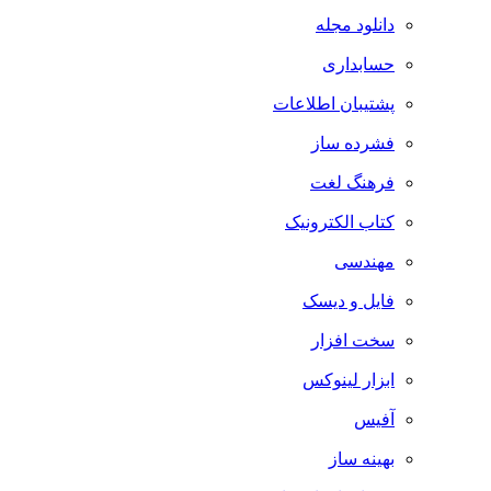
دانلود مجله
حسابداری
پشتیبان اطلاعات
فشرده ساز
فرهنگ لغت
کتاب الکترونیک
مهندسی
فایل و دیسک
سخت افزار
ابزار لینوکس
آفیس
بهینه ساز