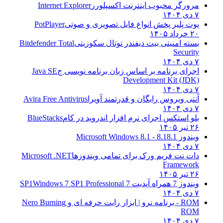
مرورگر محبوب اینترنت اکسپلورر
Internet Explorer
۷ دی ۱۴۰۴
پوت پلیر پخش انواع فایل تصویری و صوتی
PotPlayer
۲۰ خرداد ۱۴۰۵
بسته امنیتی بیت دیفندر توتال سکوریتی
Bitdefender Total
Security
۷ دی ۱۴۰۴
اجرای برنامه بر اساس زبان برنامه نویسی ج
Java SE
Development Kit (JDK)
۷ دی ۱۴۰۴
آنتی ویروس رایگان و قدرتمند آویرا
Avira Free Antivirus
۷ دی ۱۴۰۴
بلو استکس اجرای نرم افزار اندروید در کام
BlueStacks
۲۶ تیر ۱۴۰۵
ویندوز 8.1
8.1 - Microsoft Windows 8.1
۷ دی ۱۴۰۴
دات نت فریم ورک برای تمامی ویندوزها
Microsoft .NET
Framework
۲۶ تیر ۱۴۰۵
ویندوز 7 همراه آپدیت 7 SP1
Windows 7 SP1 Professional
۷ دی ۱۴۰۴
ROM - برنامه نرو | ابزار رایت حرفه ای و
Nero Burning
ROM
۷ دی ۱۴۰۴