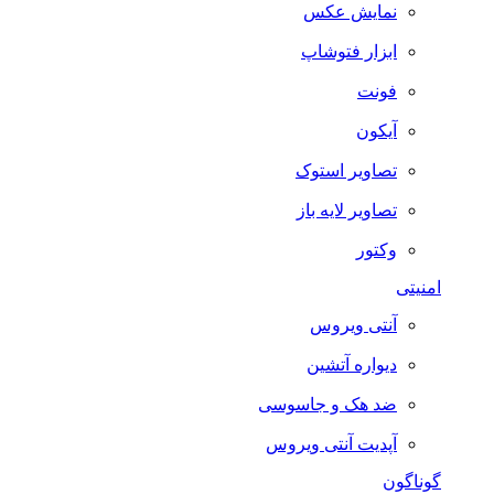
نمایش عکس
ابزار فتوشاپ
فونت
آیکون
تصاویر استوک
تصاویر لایه باز
وکتور
امنیتی
آنتی ویروس
دیواره آتشین
ضد هک و جاسوسی
آپدیت آنتی ویروس
گوناگون