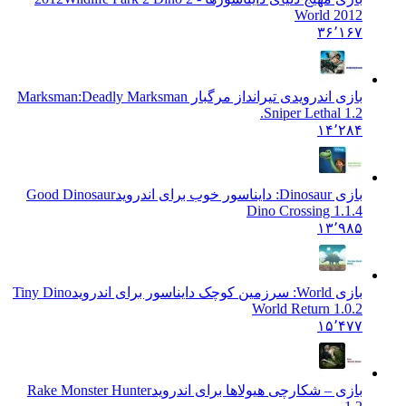
World 2012
۳۶٬۱۶۷
بازی اندرویدی تیرانداز مرگبار Marksman:
Deadly Marksman
Sniper Lethal 1.2.
۱۴٬۲۸۴
بازی Dinosaur: دایناسور خوب برای اندروید
Good Dinosaur
Dino Crossing 1.1.4
۱۳٬۹۸۵
بازی World: سرزمین کوچک دایناسور برای اندروید
Tiny Dino
World Return 1.0.2
۱۵٬۴۷۷
بازی – شکارچی هیولاها برای اندروید
Rake Monster Hunter