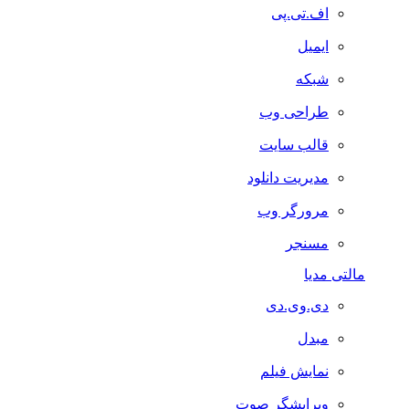
اف.تی.پی
ایمیل
شبکه
طراحی وب
قالب سایت
مدیریت دانلود
مرورگر وب
مسنجر
مالتی مدیا
دی.وی.دی
مبدل
نمایش فیلم
ویرایشگر صوت