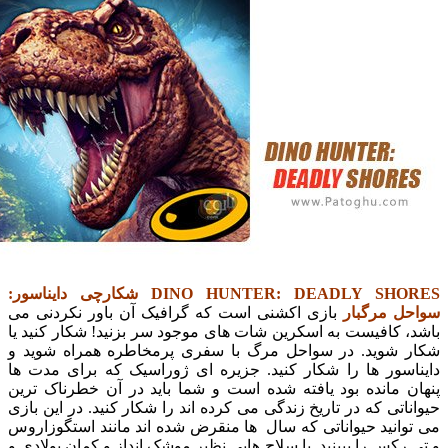
DINO HUNTER: DEADLY SH
شکارچی دایناسور:
 مرگبار
بازی اکشنی است که گرافیک آن باور نکردنی می
کافیست به اسکرین شات های موجود سر بزنید! شکار کنید یا
شوید. در سواحل مرگ با سفری پرمخاطره همراه شوید و
سور ها را شکار کنید. جزیره ای ژوراسیک که برای مدت ها
 مانده بود یافته شده است و شما باید در آن خطرناک ترین
تی که در تاریخ زندگی می کرده اند را شکار کنید. در این بازی
نید حیواناتی که سال ها منقرض شده اند مانند
استگوزاروس
کس را ببینید. با سلاح هایی نظیر موشک انداز و کمان پولادی و