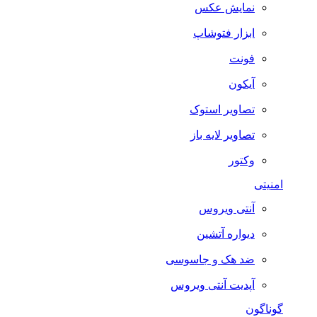
نمایش عکس
ابزار فتوشاپ
فونت
آیکون
تصاویر استوک
تصاویر لایه باز
وکتور
امنیتی
آنتی ویروس
دیواره آتشین
ضد هک و جاسوسی
آپدیت آنتی ویروس
گوناگون