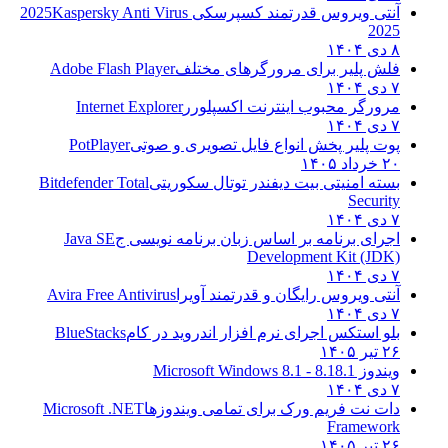
آنتی ویروس قدرتمند کسپرسکی 2025
Kaspersky Anti Virus
2025
۸ دی ۱۴۰۴
فلش پلیر برای مرورگرهای مختلف
Adobe Flash Player
۷ دی ۱۴۰۴
مرورگر محبوب اینترنت اکسپلورر
Internet Explorer
۷ دی ۱۴۰۴
پوت پلیر پخش انواع فایل تصویری و صوتی
PotPlayer
۲۰ خرداد ۱۴۰۵
بسته امنیتی بیت دیفندر توتال سکوریتی
Bitdefender Total
Security
۷ دی ۱۴۰۴
اجرای برنامه بر اساس زبان برنامه نویسی ج
Java SE
Development Kit (JDK)
۷ دی ۱۴۰۴
آنتی ویروس رایگان و قدرتمند آویرا
Avira Free Antivirus
۷ دی ۱۴۰۴
بلو استکس اجرای نرم افزار اندروید در کام
BlueStacks
۲۶ تیر ۱۴۰۵
ویندوز 8.1
8.1 - Microsoft Windows 8.1
۷ دی ۱۴۰۴
دات نت فریم ورک برای تمامی ویندوزها
Microsoft .NET
Framework
۲۶ تیر ۱۴۰۵