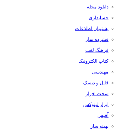
دانلود مجله
حسابداری
پشتیبان اطلاعات
فشرده ساز
فرهنگ لغت
کتاب الکترونیک
مهندسی
فایل و دیسک
سخت افزار
ابزار لینوکس
آفیس
بهینه ساز