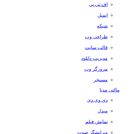
اف.تی.پی
ایمیل
شبکه
طراحی وب
قالب سایت
مدیریت دانلود
مرورگر وب
مسنجر
مالتی مدیا
دی.وی.دی
مبدل
نمایش فیلم
ویرایشگر صوت