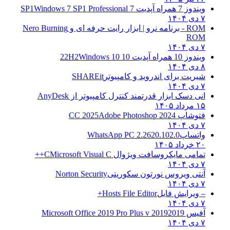
ویندوز 7 همراه آپدیت 7 SP1
Windows 7 SP1 Professional
۷ دی ۱۴۰۴
ROM - برنامه نرو | ابزار رایت حرفه ای و
Nero Burning
ROM
۷ دی ۱۴۰۴
ویندوز 10 همراه آپدیت 10 22H2
Windows 10
۸ دی ۱۴۰۴
شیریت برای اندروید و کامپیوتر
SHAREit
۷ دی ۱۴۰۴
انی دسک ابزار قدرتمند کنترل کامپیوتر از
AnyDesk
۱۵ مرداد ۱۴۰۵
فتوشاپ CC 2025
Adobe Photoshop 2024
۷ دی ۱۴۰۴
واتساپ
WhatsApp PC 2.2620.102.0
۲۰ خرداد ۱۴۰۵
تمامی مایکروسافت ویژوال C
Microsoft Visual C++
۷ دی ۱۴۰۴
آنتی ویروس نورتون سکوریتی
Norton Security
۷ دی ۱۴۰۴
– ویرایش فایل
Hosts File Editor+
۷ دی ۱۴۰۴
آفیس 2019
2019 Microsoft Office 2019 Pro Plus v
۷ دی ۱۴۰۴