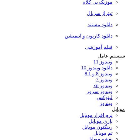
موزیک بی کلام
تیتراژ سریال
دانلود مستند
دانلود کارتون و انیمیشن
فیلم آموزشی
سیستم عامل
ویندوز 11
دانلود ویندوز 10
ویندوز 8 و 8.1
ویندوز 7
ویندوز xp
ویندوز سرور
لینوکس
ویندوز
موبایل
نرم افزار موبایل
بازی موبایل
رینگتون موبایل
تم موبایل
نقشه موبایل