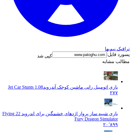
نیم‌بها
فایل:
کپی شد
 مشابه
بازی اتومبیل رانی ماشین کوچک آندروید
Jet Car Stunts 1.08
۲۷۷
بازی شبیه ساز پرواز اژدهای خشمگین برای اندروید 2
2 Flying
Fury Dragon Simulator
۲۰٬۸۹۹