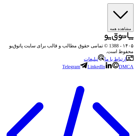
ه همه
- 1388 © تمامی حقوق مطالب و قالب برای سایت پاتوق‌یو
 است.
باط با ما
تبلیغات
Telegram
LinkedIn