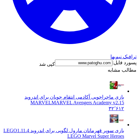
نیم‌بها
فایل:
کپی شد
 مشابه
بازی ماجراجویی آکادمی انتقام جویان برای اندروید
MARVEL
MARVEL Avengers Academy v2.15
۳۲٬۶۱۲
بازی سوپر قهرمانان مارول لگویی برای اندروید LEGO
1.11.4
LEGO Marvel Super Heroes