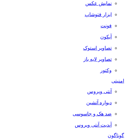
نمایش عکس
ابزار فتوشاپ
فونت
آیکون
تصاویر استوک
تصاویر لایه باز
وکتور
امنیتی
آنتی ویروس
دیواره آتشین
ضد هک و جاسوسی
آپدیت آنتی ویروس
گوناگون