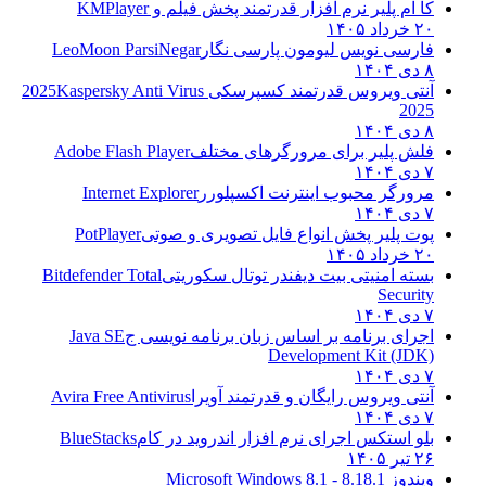
کا ام پلیر نرم افزار قدرتمند پخش فیلم و
KMPlayer
۲۰ خرداد ۱۴۰۵
فارسی نویس لیومون پارسی نگار
LeoMoon ParsiNegar
۸ دی ۱۴۰۴
آنتی ویروس قدرتمند کسپرسکی 2025
Kaspersky Anti Virus
2025
۸ دی ۱۴۰۴
فلش پلیر برای مرورگرهای مختلف
Adobe Flash Player
۷ دی ۱۴۰۴
مرورگر محبوب اینترنت اکسپلورر
Internet Explorer
۷ دی ۱۴۰۴
پوت پلیر پخش انواع فایل تصویری و صوتی
PotPlayer
۲۰ خرداد ۱۴۰۵
بسته امنیتی بیت دیفندر توتال سکوریتی
Bitdefender Total
Security
۷ دی ۱۴۰۴
اجرای برنامه بر اساس زبان برنامه نویسی ج
Java SE
Development Kit (JDK)
۷ دی ۱۴۰۴
آنتی ویروس رایگان و قدرتمند آویرا
Avira Free Antivirus
۷ دی ۱۴۰۴
بلو استکس اجرای نرم افزار اندروید در کام
BlueStacks
۲۶ تیر ۱۴۰۵
ویندوز 8.1
8.1 - Microsoft Windows 8.1