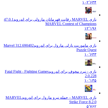
۱۰۲٬۶۳۴
بازی MARVEL رقابت قهرمانان مارولی برای اندروید
47.0.1
MARVEL Contest of Champions
۱۲٬۱۹۶
بازی ماموریت پازلی مارول برای اندروید
312.690402 Marvel
Puzzle Quest
۱۰٬۶۳۳
بازی - نبرد مخوف برای اندروید
Fatal Fight - Fighting Games
2.0.228
۱۰٬۱۳۵
بازی MARVEL – حمله نیرو مارول برای اندروید
MARVEL
Strike Force 8.2.0
۵٬۷۶۲