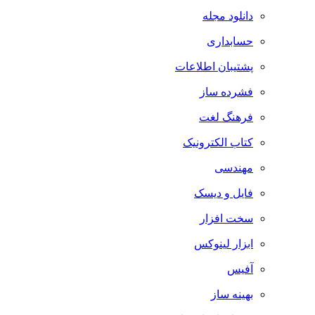
دانلود مجله
حسابداری
پشتیبان اطلاعات
فشرده ساز
فرهنگ لغت
کتاب الکترونیک
مهندسی
فایل و دیسک
سخت افزار
ابزار لینوکس
آفیس
بهینه ساز