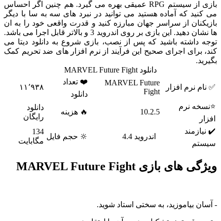
بازی از سیستم RPG عمیقی بهره می گیرد. هم چنین اگر احساس
د که آماده هستید می توانید در نبرد های سه به سا با دیگر
ان از سراسر جهان مبارزه کنید و قدرت واقعی خود را به ان
ها نشان دهید. این بازی بر روی اندروید 3 و بالاتر قابل اجرا می باشد.
داشته باشید که پس از نصب، بازی شروع به دانلود دیتا می
رای اجرای صحیح این فرآیند از نرم افزار های ضد تحریم کمک
دانلود MARVEL Future Fight
❤️ تعداد
MARVEL Future
نرم افزار
۱۱٬۹۳۸
Fight
دانلود
 نرم
دانلود
10.2.5
🔥 هزینه
رایگان
زمند
134
اندروید 4.4
🔆 حجم فایل
مگابایت
م
ی بازی MARVEL Future Fight
 بیاموزید، به سختی استاد شوید.