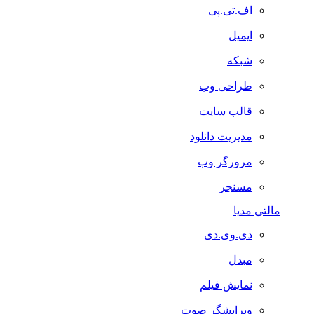
اف.تی.پی
ایمیل
شبکه
طراحی وب
قالب سایت
مدیریت دانلود
مرورگر وب
مسنجر
مالتی مدیا
دی.وی.دی
مبدل
نمایش فیلم
ویرایشگر صوت