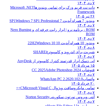
۷ دی ۱۴۰۴
دات نت فریم ورک برای تمامی ویندوزها
Microsoft .NET
Framework
۲۶ تیر ۱۴۰۵
ویندوز 7 همراه آپدیت 7 SP1
Windows 7 SP1 Professional
۷ دی ۱۴۰۴
ROM - برنامه نرو | ابزار رایت حرفه ای و
Nero Burning
ROM
۷ دی ۱۴۰۴
ویندوز 10 همراه آپدیت 10 22H2
Windows 10
۸ دی ۱۴۰۴
شیریت برای اندروید و کامپیوتر
SHAREit
۷ دی ۱۴۰۴
انی دسک ابزار قدرتمند کنترل کامپیوتر از
AnyDesk
۱۵ مرداد ۱۴۰۵
فتوشاپ CC 2025
Adobe Photoshop 2024
۷ دی ۱۴۰۴
واتساپ
WhatsApp PC 2.2620.102.0
۲۰ خرداد ۱۴۰۵
تمامی مایکروسافت ویژوال C
Microsoft Visual C++
۷ دی ۱۴۰۴
آنتی ویروس نورتون سکوریتی
Norton Security
۷ دی ۱۴۰۴
– ویرایش فایل
Hosts File Editor+