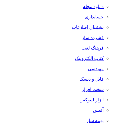
دانلود مجله
حسابداری
پشتیبان اطلاعات
فشرده ساز
فرهنگ لغت
کتاب الکترونیک
مهندسی
فایل و دیسک
سخت افزار
ابزار لینوکس
آفیس
بهینه ساز