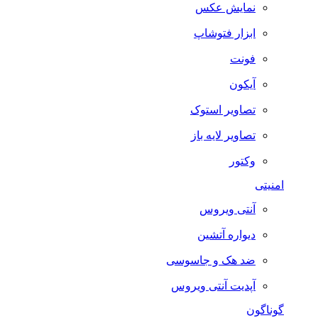
نمایش عکس
ابزار فتوشاپ
فونت
آیکون
تصاویر استوک
تصاویر لایه باز
وکتور
امنیتی
آنتی ویروس
دیواره آتشین
ضد هک و جاسوسی
آپدیت آنتی ویروس
گوناگون