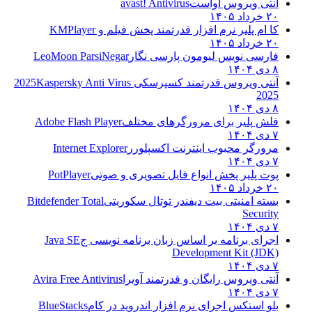
آنتی ویروس آواست
avast! Antivirus
۲۰ خرداد ۱۴۰۵
کا ام پلیر نرم افزار قدرتمند پخش فیلم و
KMPlayer
۲۰ خرداد ۱۴۰۵
فارسی نویس لیومون پارسی نگار
LeoMoon ParsiNegar
۸ دی ۱۴۰۴
آنتی ویروس قدرتمند کسپرسکی 2025
Kaspersky Anti Virus
2025
۸ دی ۱۴۰۴
فلش پلیر برای مرورگرهای مختلف
Adobe Flash Player
۷ دی ۱۴۰۴
مرورگر محبوب اینترنت اکسپلورر
Internet Explorer
۷ دی ۱۴۰۴
پوت پلیر پخش انواع فایل تصویری و صوتی
PotPlayer
۲۰ خرداد ۱۴۰۵
بسته امنیتی بیت دیفندر توتال سکوریتی
Bitdefender Total
Security
۷ دی ۱۴۰۴
اجرای برنامه بر اساس زبان برنامه نویسی ج
Java SE
Development Kit (JDK)
۷ دی ۱۴۰۴
آنتی ویروس رایگان و قدرتمند آویرا
Avira Free Antivirus
۷ دی ۱۴۰۴
بلو استکس اجرای نرم افزار اندروید در کام
BlueStacks