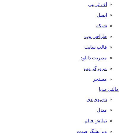
اف.تی.پی
ایمیل
شبکه
طراحی وب
قالب سایت
مدیریت دانلود
مرورگر وب
مسنجر
مالتی مدیا
دی.وی.دی
مبدل
نمایش فیلم
ویرایشگر صوت