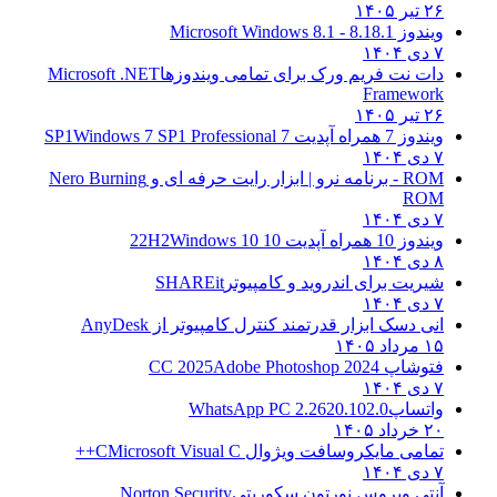
۲۶ تیر ۱۴۰۵
ویندوز 8.1
8.1 - Microsoft Windows 8.1
۷ دی ۱۴۰۴
دات نت فریم ورک برای تمامی ویندوزها
Microsoft .NET
Framework
۲۶ تیر ۱۴۰۵
ویندوز 7 همراه آپدیت 7 SP1
Windows 7 SP1 Professional
۷ دی ۱۴۰۴
ROM - برنامه نرو | ابزار رایت حرفه ای و
Nero Burning
ROM
۷ دی ۱۴۰۴
ویندوز 10 همراه آپدیت 10 22H2
Windows 10
۸ دی ۱۴۰۴
شیریت برای اندروید و کامپیوتر
SHAREit
۷ دی ۱۴۰۴
انی دسک ابزار قدرتمند کنترل کامپیوتر از
AnyDesk
۱۵ مرداد ۱۴۰۵
فتوشاپ CC 2025
Adobe Photoshop 2024
۷ دی ۱۴۰۴
واتساپ
WhatsApp PC 2.2620.102.0
۲۰ خرداد ۱۴۰۵
تمامی مایکروسافت ویژوال C
Microsoft Visual C++
۷ دی ۱۴۰۴
آنتی ویروس نورتون سکوریتی
Norton Security