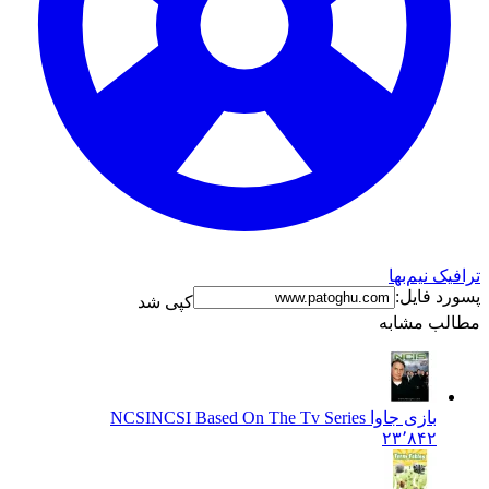
نیم‌بها
فایل:
کپی شد
 مشابه
بازی جاوا NCSI
NCSI Based On The Tv Series
۲۳٬۸۴۲