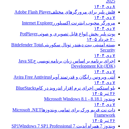
2025
۸ دی ۱۴۰۴
فلش پلیر برای مرورگرهای مختلف
Adobe Flash Player
۷ دی ۱۴۰۴
مرورگر محبوب اینترنت اکسپلورر
Internet Explorer
۷ دی ۱۴۰۴
پوت پلیر پخش انواع فایل تصویری و صوتی
PotPlayer
۲۰ خرداد ۱۴۰۵
بسته امنیتی بیت دیفندر توتال سکوریتی
Bitdefender Total
Security
۷ دی ۱۴۰۴
اجرای برنامه بر اساس زبان برنامه نویسی ج
Java SE
Development Kit (JDK)
۷ دی ۱۴۰۴
آنتی ویروس رایگان و قدرتمند آویرا
Avira Free Antivirus
۷ دی ۱۴۰۴
بلو استکس اجرای نرم افزار اندروید در کام
BlueStacks
۲۶ تیر ۱۴۰۵
ویندوز 8.1
8.1 - Microsoft Windows 8.1
۷ دی ۱۴۰۴
دات نت فریم ورک برای تمامی ویندوزها
Microsoft .NET
Framework
۲۶ تیر ۱۴۰۵
ویندوز 7 همراه آپدیت 7 SP1
Windows 7 SP1 Professional