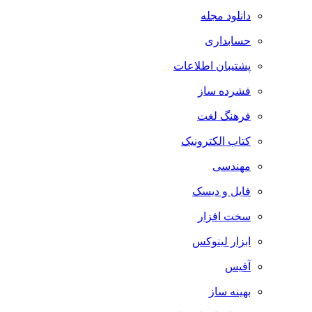
دانلود مجله
حسابداری
پشتیبان اطلاعات
فشرده ساز
فرهنگ لغت
کتاب الکترونیک
مهندسی
فایل و دیسک
سخت افزار
ابزار لینوکس
آفیس
بهینه ساز