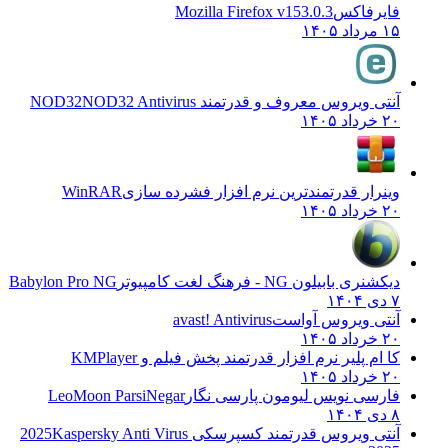
فایرفاکس
Mozilla Firefox v153.0.3
۱۵ مرداد ۱۴۰۵
آنتی ویروس معروف و قدرتمند NOD32
NOD32 Antivirus
۲۰ خرداد ۱۴۰۵
وینرار قدرتمندترین نرم افزار فشرده سازی
WinRAR
۲۰ خرداد ۱۴۰۵
دیکشنری بابیلون NG - فرهنگ لغت کامپیوتر
Babylon Pro NG
۷ دی ۱۴۰۴
آنتی ویروس آواست
avast! Antivirus
۲۰ خرداد ۱۴۰۵
کا ام پلیر نرم افزار قدرتمند پخش فیلم و
KMPlayer
۲۰ خرداد ۱۴۰۵
فارسی نویس لیومون پارسی نگار
LeoMoon ParsiNegar
۸ دی ۱۴۰۴
آنتی ویروس قدرتمند کسپرسکی 2025
Kaspersky Anti Virus