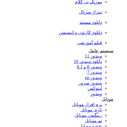
موزیک بی کلام
تیتراژ سریال
دانلود مستند
دانلود کارتون و انیمیشن
فیلم آموزشی
سیستم عامل
ویندوز 11
دانلود ویندوز 10
ویندوز 8 و 8.1
ویندوز 7
ویندوز xp
ویندوز سرور
لینوکس
ویندوز
موبایل
نرم افزار موبایل
بازی موبایل
رینگتون موبایل
تم موبایل
نقشه موبایل