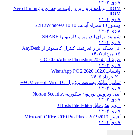
۷ دی ۱۴۰۴
ROM - برنامه نرو | ابزار رایت حرفه ای و
Nero Burning
ROM
۷ دی ۱۴۰۴
ویندوز 10 همراه آپدیت 10 22H2
Windows 10
۸ دی ۱۴۰۴
شیریت برای اندروید و کامپیوتر
SHAREit
۷ دی ۱۴۰۴
انی دسک ابزار قدرتمند کنترل کامپیوتر از
AnyDesk
۱۵ مرداد ۱۴۰۵
فتوشاپ CC 2025
Adobe Photoshop 2024
۷ دی ۱۴۰۴
واتساپ
WhatsApp PC 2.2620.102.0
۲۰ خرداد ۱۴۰۵
تمامی مایکروسافت ویژوال C
Microsoft Visual C++
۷ دی ۱۴۰۴
آنتی ویروس نورتون سکوریتی
Norton Security
۷ دی ۱۴۰۴
– ویرایش فایل
Hosts File Editor+
۷ دی ۱۴۰۴
آفیس 2019
2019 Microsoft Office 2019 Pro Plus v
۷ دی ۱۴۰۴