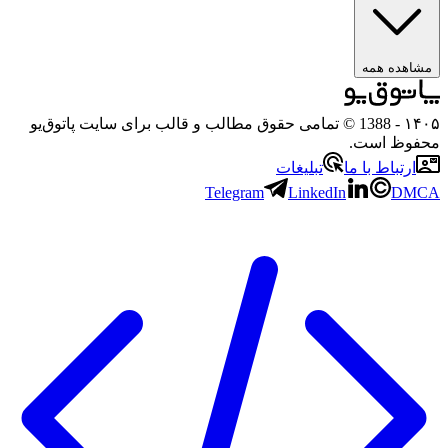
ه همه
- 1388 © تمامی حقوق مطالب و قالب برای سایت پاتوق‌یو
 است.
باط با ما
تبلیغات
Telegram
LinkedIn