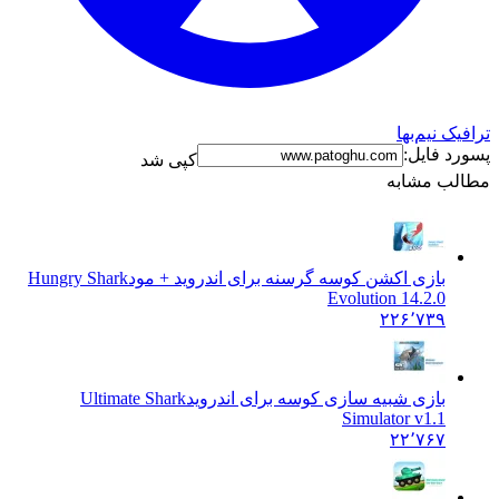
نیم‌بها
فایل:
کپی شد
 مشابه
بازی اکشن کوسه گرسنه برای اندروید + مود
Hungry Shark
Evolution 14.2.0
۲۲۶٬۷۳۹
بازی شبیه سازی کوسه برای اندروید
Ultimate Shark
Simulator v1.1
۲۲٬۷۶۷