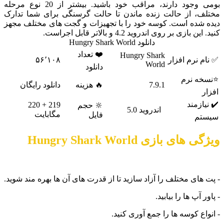
بومی وجود دارند، مراقب خود باشید. بیشتر از 20 نوع مرحله
، از حالت زنده ماندن تا حالت گرسنگی برای شما تدارک
شده است. کوسه خود را با تجهیزات و گجت های مختلف مجهز
ازی بر روی اندروید 4.2 و بالاتر قابل اجراست.
دانلود Hungry Shark World
❤️ تعداد
Hungry Shark
نرم افزار
۵۶٬۱۰۸
World
دانلود
 نرم
7.9.1
🔥 هزینه
دانلود رایگان
زمند
219 + 220
🔆 حجم
اندروید 5.0
مگابایت
فایل
م
ی بازی Hungry Shark World
ای مختلف را آزاد سازید تا از قدرت های آن ها بهره مند شوید.
آپ ها را بیابید.
ع کوسه ها را جمع آوری کنید.