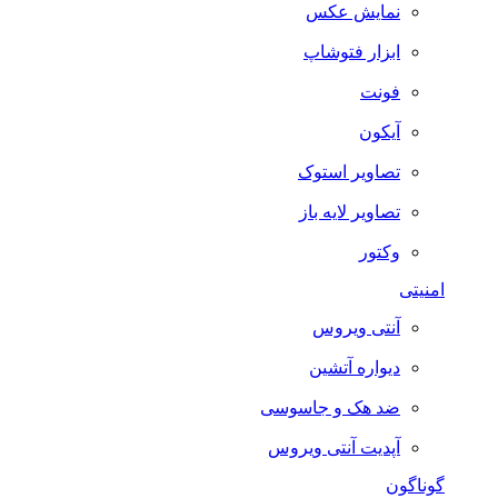
نمایش عکس
ابزار فتوشاپ
فونت
آیکون
تصاویر استوک
تصاویر لایه باز
وکتور
امنیتی
آنتی ویروس
دیواره آتشین
ضد هک و جاسوسی
آپدیت آنتی ویروس
گوناگون