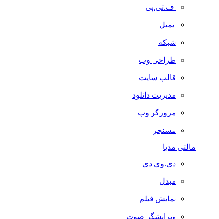
اف.تی.پی
ایمیل
شبکه
طراحی وب
قالب سایت
مدیریت دانلود
مرورگر وب
مسنجر
مالتی مدیا
دی.وی.دی
مبدل
نمایش فیلم
ویرایشگر صوت