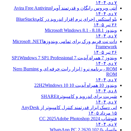
۷ دی ۱۴۰۴
آنتی ویروس رایگان و قدرتمند آویرا
Avira Free Antivirus
۷ دی ۱۴۰۴
بلو استکس اجرای نرم افزار اندروید در کام
BlueStacks
۲۶ تیر ۱۴۰۵
ویندوز 8.1
8.1 - Microsoft Windows 8.1
۷ دی ۱۴۰۴
دات نت فریم ورک برای تمامی ویندوزها
Microsoft .NET
Framework
۲۶ تیر ۱۴۰۵
ویندوز 7 همراه آپدیت 7 SP1
Windows 7 SP1 Professional
۷ دی ۱۴۰۴
ROM - برنامه نرو | ابزار رایت حرفه ای و
Nero Burning
ROM
۷ دی ۱۴۰۴
ویندوز 10 همراه آپدیت 10 22H2
Windows 10
۸ دی ۱۴۰۴
شیریت برای اندروید و کامپیوتر
SHAREit
۷ دی ۱۴۰۴
انی دسک ابزار قدرتمند کنترل کامپیوتر از
AnyDesk
۱۵ مرداد ۱۴۰۵
فتوشاپ CC 2025
Adobe Photoshop 2024
۷ دی ۱۴۰۴
واتساپ
WhatsApp PC 2.2620.102.0