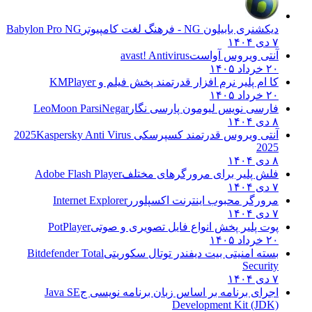
دیکشنری بابیلون NG - فرهنگ لغت کامپیوتر
Babylon Pro NG
۷ دی ۱۴۰۴
آنتی ویروس آواست
avast! Antivirus
۲۰ خرداد ۱۴۰۵
کا ام پلیر نرم افزار قدرتمند پخش فیلم و
KMPlayer
۲۰ خرداد ۱۴۰۵
فارسی نویس لیومون پارسی نگار
LeoMoon ParsiNegar
۸ دی ۱۴۰۴
آنتی ویروس قدرتمند کسپرسکی 2025
Kaspersky Anti Virus
2025
۸ دی ۱۴۰۴
فلش پلیر برای مرورگرهای مختلف
Adobe Flash Player
۷ دی ۱۴۰۴
مرورگر محبوب اینترنت اکسپلورر
Internet Explorer
۷ دی ۱۴۰۴
پوت پلیر پخش انواع فایل تصویری و صوتی
PotPlayer
۲۰ خرداد ۱۴۰۵
بسته امنیتی بیت دیفندر توتال سکوریتی
Bitdefender Total
Security
۷ دی ۱۴۰۴
اجرای برنامه بر اساس زبان برنامه نویسی ج
Java SE
Development Kit (JDK)