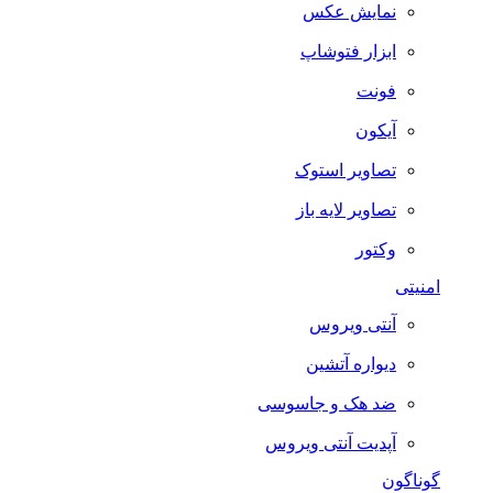
نمایش عکس
ابزار فتوشاپ
فونت
آیکون
تصاویر استوک
تصاویر لایه باز
وکتور
امنیتی
آنتی ویروس
دیواره آتشین
ضد هک و جاسوسی
آپدیت آنتی ویروس
گوناگون