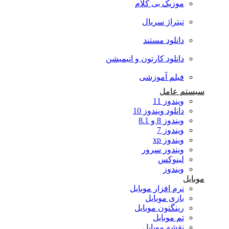
موزیک بی کلام
تیتراژ سریال
دانلود مستند
دانلود کارتون و انیمیشن
فیلم آموزشی
سیستم عامل
ویندوز 11
دانلود ویندوز 10
ویندوز 8 و 8.1
ویندوز 7
ویندوز xp
ویندوز سرور
لینوکس
ویندوز
موبایل
نرم افزار موبایل
بازی موبایل
رینگتون موبایل
تم موبایل
نقشه موبایل