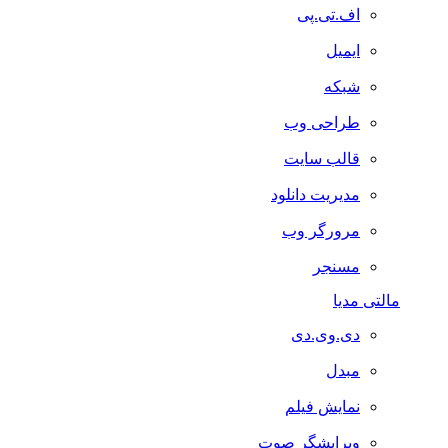
اف.تی.پی
ایمیل
شبکه
طراحی وب
قالب سایت
مدیریت دانلود
مرورگر وب
مسنجر
مالتی مدیا
دی.وی.دی
مبدل
نمایش فیلم
ویرایشگر صوت