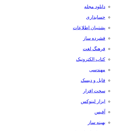
دانلود مجله
حسابداری
پشتیبان اطلاعات
فشرده ساز
فرهنگ لغت
کتاب الکترونیک
مهندسی
فایل و دیسک
سخت افزار
ابزار لینوکس
آفیس
بهینه ساز