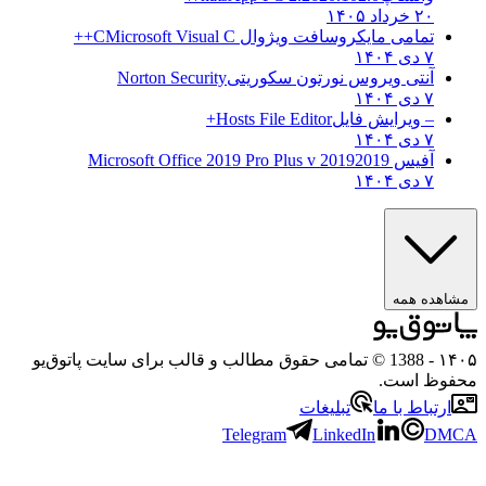
۲۰ خرداد ۱۴۰۵
تمامی مایکروسافت ویژوال C
Microsoft Visual C++
۷ دی ۱۴۰۴
آنتی ویروس نورتون سکوریتی
Norton Security
۷ دی ۱۴۰۴
– ویرایش فایل
Hosts File Editor+
۷ دی ۱۴۰۴
آفیس 2019
2019 Microsoft Office 2019 Pro Plus v
۷ دی ۱۴۰۴
ه همه
- 1388 © تمامی حقوق مطالب و قالب برای سایت پاتوق‌یو
 است.
باط با ما
تبلیغات
Telegram
LinkedIn