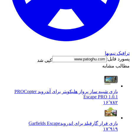
نیم‌بها
فایل:
کپی شد
 مشابه
بازی شبیه ساز پرواز هليكوپتر برای آندروید PRO
Copter
Escape PRO 1.0.1
۱۶٬۷۸۲
بازی فرار گارفیلد برای اندروید
Garfields Escape
۱۷٬۹۱۹