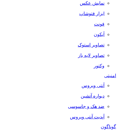
نمایش عکس
ابزار فتوشاپ
فونت
آیکون
تصاویر استوک
تصاویر لایه باز
وکتور
امنیتی
آنتی ویروس
دیواره آتشین
ضد هک و جاسوسی
آپدیت آنتی ویروس
گوناگون