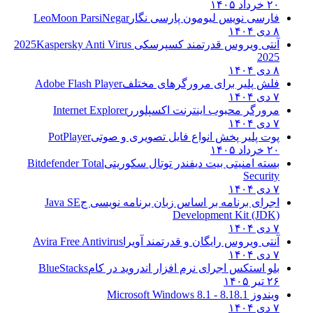
۲۰ خرداد ۱۴۰۵
فارسی نویس لیومون پارسی نگار
LeoMoon ParsiNegar
۸ دی ۱۴۰۴
آنتی ویروس قدرتمند کسپرسکی 2025
Kaspersky Anti Virus
2025
۸ دی ۱۴۰۴
فلش پلیر برای مرورگرهای مختلف
Adobe Flash Player
۷ دی ۱۴۰۴
مرورگر محبوب اینترنت اکسپلورر
Internet Explorer
۷ دی ۱۴۰۴
پوت پلیر پخش انواع فایل تصویری و صوتی
PotPlayer
۲۰ خرداد ۱۴۰۵
بسته امنیتی بیت دیفندر توتال سکوریتی
Bitdefender Total
Security
۷ دی ۱۴۰۴
اجرای برنامه بر اساس زبان برنامه نویسی ج
Java SE
Development Kit (JDK)
۷ دی ۱۴۰۴
آنتی ویروس رایگان و قدرتمند آویرا
Avira Free Antivirus
۷ دی ۱۴۰۴
بلو استکس اجرای نرم افزار اندروید در کام
BlueStacks
۲۶ تیر ۱۴۰۵
ویندوز 8.1
8.1 - Microsoft Windows 8.1
۷ دی ۱۴۰۴