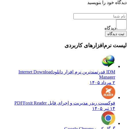
 خود را بنویسید
دیدگاه
یدگاه
نرم‌افزارهای کاربردی
IDM قدرتمندترین نرم افزار دانلود
Internet Download
Manager
۲ مرداد ۱۴۰۵
فوکسیت ریدر مدیریت و اجرای فایل PDF
Foxit Reader
۱۴ تیر ۱۴۰۵
گوگل کروم
Google Chrome