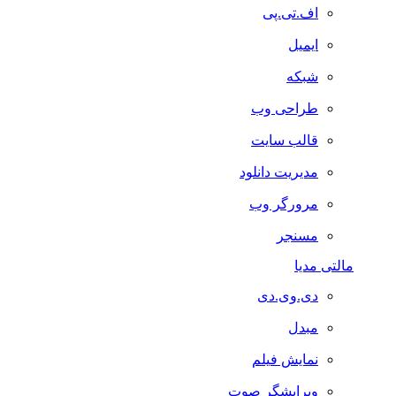
اف.تی.پی
ایمیل
شبکه
طراحی وب
قالب سایت
مدیریت دانلود
مرورگر وب
مسنجر
مالتی مدیا
دی.وی.دی
مبدل
نمایش فیلم
ویرایشگر صوت