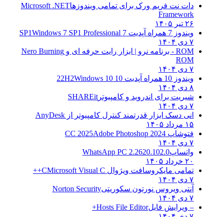
دات نت فریم ورک برای تمامی ویندوزها
Microsoft .NET
Framework
۲۶ تیر ۱۴۰۵
ویندوز 7 همراه آپدیت 7 SP1
Windows 7 SP1 Professional
۷ دی ۱۴۰۴
ROM - برنامه نرو | ابزار رایت حرفه ای و
Nero Burning
ROM
۷ دی ۱۴۰۴
ویندوز 10 همراه آپدیت 10 22H2
Windows 10
۸ دی ۱۴۰۴
شیریت برای اندروید و کامپیوتر
SHAREit
۷ دی ۱۴۰۴
انی دسک ابزار قدرتمند کنترل کامپیوتر از
AnyDesk
۱۵ مرداد ۱۴۰۵
فتوشاپ CC 2025
Adobe Photoshop 2024
۷ دی ۱۴۰۴
واتساپ
WhatsApp PC 2.2620.102.0
۲۰ خرداد ۱۴۰۵
تمامی مایکروسافت ویژوال C
Microsoft Visual C++
۷ دی ۱۴۰۴
آنتی ویروس نورتون سکوریتی
Norton Security
۷ دی ۱۴۰۴
– ویرایش فایل
Hosts File Editor+
۷ دی ۱۴۰۴