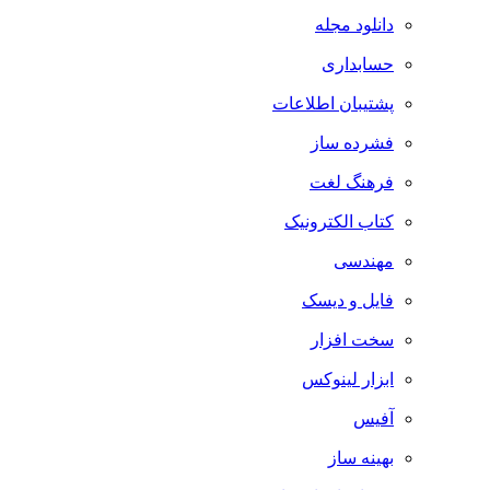
دانلود مجله
حسابداری
پشتیبان اطلاعات
فشرده ساز
فرهنگ لغت
کتاب الکترونیک
مهندسی
فایل و دیسک
سخت افزار
ابزار لینوکس
آفیس
بهینه ساز