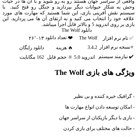
 از سراسر جهان هستند رو به رو شوید و با آن ها در حیات
ه شکار حیوانات دیگر بپردازید و جنگل رو فتح کنید. با
 نقش آفرینی بازی، این شما هستید که مهارت های مورد
خود را انتخاب می کنید و به ارتقای آن ها می پردازید. این
دروید 5 و بالاتر قابل اجرا میباشد.
دانلود The Wolf
❤️ تعداد دانلود
The Wolf
نرم افزار
۲۶٬۰۱۳
 نرم افزار
3.4.2
🔥 هزینه
دانلود رایگان
ازمند سیستم
اندروید 5.0
🔆 حجم فایل
162 مگابایت
های بازی The Wolf
یک خیره کننده و بی نظیر
ن توسعه دادن انواع مهارت ها
 با دیگر بازیکنان از سراسر جهان
ت های مختلف برای بازی کردن