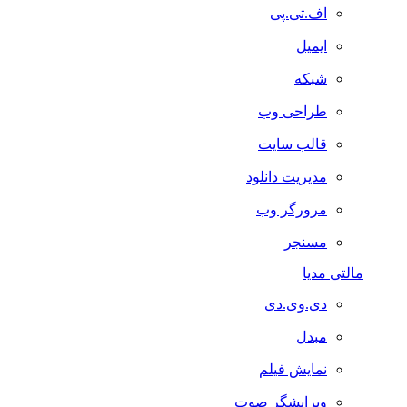
اف.تی.پی
ایمیل
شبکه
طراحی وب
قالب سایت
مدیریت دانلود
مرورگر وب
مسنجر
مالتی مدیا
دی.وی.دی
مبدل
نمایش فیلم
ویرایشگر صوت