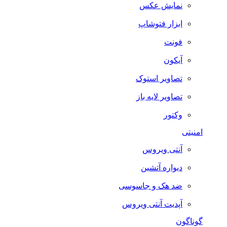
نمایش عکس
ابزار فتوشاپ
فونت
آیکون
تصاویر استوک
تصاویر لایه باز
وکتور
امنیتی
آنتی ویروس
دیواره آتشین
ضد هک و جاسوسی
آپدیت آنتی ویروس
گوناگون