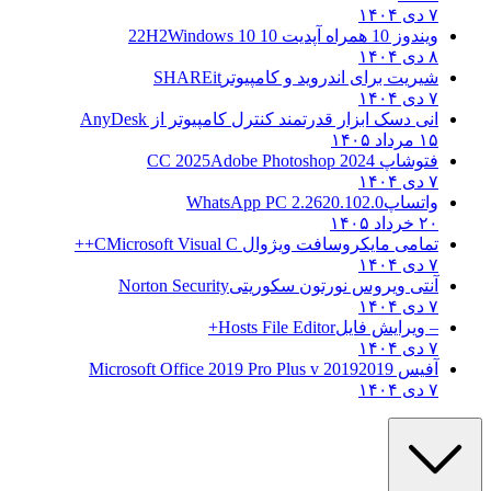
۷ دی ۱۴۰۴
ویندوز 10 همراه آپدیت 10 22H2
Windows 10
۸ دی ۱۴۰۴
شیریت برای اندروید و کامپیوتر
SHAREit
۷ دی ۱۴۰۴
انی دسک ابزار قدرتمند کنترل کامپیوتر از
AnyDesk
۱۵ مرداد ۱۴۰۵
فتوشاپ CC 2025
Adobe Photoshop 2024
۷ دی ۱۴۰۴
واتساپ
WhatsApp PC 2.2620.102.0
۲۰ خرداد ۱۴۰۵
تمامی مایکروسافت ویژوال C
Microsoft Visual C++
۷ دی ۱۴۰۴
آنتی ویروس نورتون سکوریتی
Norton Security
۷ دی ۱۴۰۴
– ویرایش فایل
Hosts File Editor+
۷ دی ۱۴۰۴
آفیس 2019
2019 Microsoft Office 2019 Pro Plus v
۷ دی ۱۴۰۴