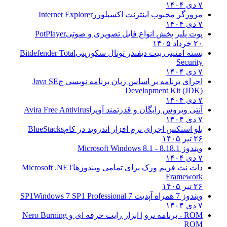
۷ دی ۱۴۰۴
مرورگر محبوب اینترنت اکسپلورر
Internet Explorer
۷ دی ۱۴۰۴
پوت پلیر پخش انواع فایل تصویری و صوتی
PotPlayer
۲۰ خرداد ۱۴۰۵
بسته امنیتی بیت دیفندر توتال سکوریتی
Bitdefender Total
Security
۷ دی ۱۴۰۴
اجرای برنامه بر اساس زبان برنامه نویسی ج
Java SE
Development Kit (JDK)
۷ دی ۱۴۰۴
آنتی ویروس رایگان و قدرتمند آویرا
Avira Free Antivirus
۷ دی ۱۴۰۴
بلو استکس اجرای نرم افزار اندروید در کام
BlueStacks
۲۶ تیر ۱۴۰۵
ویندوز 8.1
8.1 - Microsoft Windows 8.1
۷ دی ۱۴۰۴
دات نت فریم ورک برای تمامی ویندوزها
Microsoft .NET
Framework
۲۶ تیر ۱۴۰۵
ویندوز 7 همراه آپدیت 7 SP1
Windows 7 SP1 Professional
۷ دی ۱۴۰۴
ROM - برنامه نرو | ابزار رایت حرفه ای و
Nero Burning
ROM