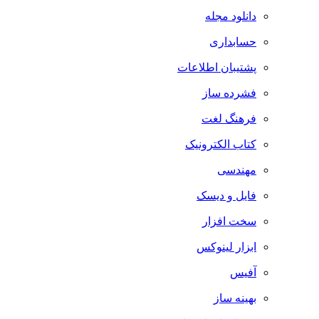
دانلود مجله
حسابداری
پشتیبان اطلاعات
فشرده ساز
فرهنگ لغت
کتاب الکترونیک
مهندسی
فایل و دیسک
سخت افزار
ابزار لینوکس
آفیس
بهینه ساز