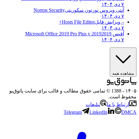
۷ دی ۱۴۰۴
آنتی ویروس نورتون سکوریتی
Norton Security
۷ دی ۱۴۰۴
– ویرایش فایل
Hosts File Editor+
۷ دی ۱۴۰۴
آفیس 2019
2019 Microsoft Office 2019 Pro Plus v
۷ دی ۱۴۰۴
ه همه
- 1388 © تمامی حقوق مطالب و قالب برای سایت پاتوق‌یو
 است.
باط با ما
تبلیغات
Telegram
LinkedIn