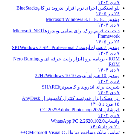
۷ دی ۱۴۰۴
بلو استکس اجرای نرم افزار اندروید در کام
BlueStacks
۲۶ تیر ۱۴۰۵
ویندوز 8.1
8.1 - Microsoft Windows 8.1
۷ دی ۱۴۰۴
دات نت فریم ورک برای تمامی ویندوزها
Microsoft .NET
Framework
۲۶ تیر ۱۴۰۵
ویندوز 7 همراه آپدیت 7 SP1
Windows 7 SP1 Professional
۷ دی ۱۴۰۴
ROM - برنامه نرو | ابزار رایت حرفه ای و
Nero Burning
ROM
۷ دی ۱۴۰۴
ویندوز 10 همراه آپدیت 10 22H2
Windows 10
۸ دی ۱۴۰۴
شیریت برای اندروید و کامپیوتر
SHAREit
۷ دی ۱۴۰۴
انی دسک ابزار قدرتمند کنترل کامپیوتر از
AnyDesk
۱۵ مرداد ۱۴۰۵
فتوشاپ CC 2025
Adobe Photoshop 2024
۷ دی ۱۴۰۴
واتساپ
WhatsApp PC 2.2620.102.0
۲۰ خرداد ۱۴۰۵
تمامی مایکروسافت ویژوال C
Microsoft Visual C++