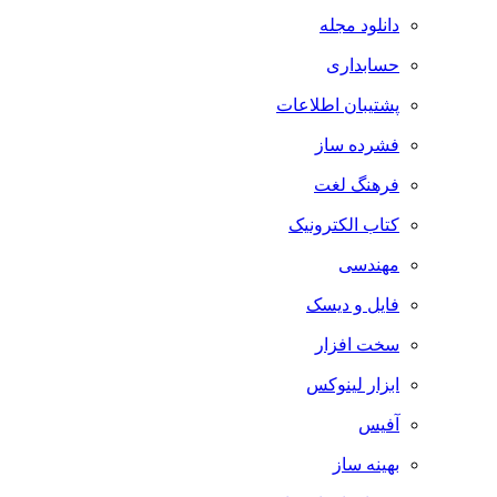
دانلود مجله
حسابداری
پشتیبان اطلاعات
فشرده ساز
فرهنگ لغت
کتاب الکترونیک
مهندسی
فایل و دیسک
سخت افزار
ابزار لینوکس
آفیس
بهینه ساز