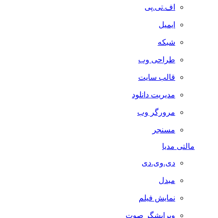
اف.تی.پی
ایمیل
شبکه
طراحی وب
قالب سایت
مدیریت دانلود
مرورگر وب
مسنجر
مالتی مدیا
دی.وی.دی
مبدل
نمایش فیلم
ویرایشگر صوت