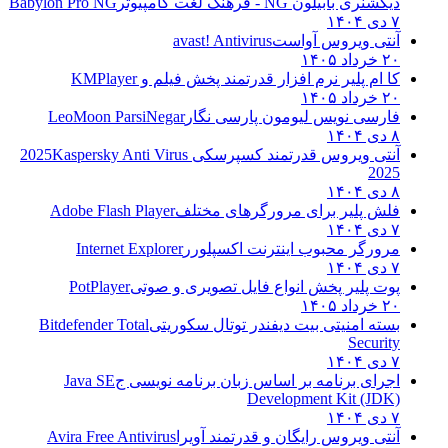
دیکشنری بابیلون NG - فرهنگ لغت کامپیوتر
Babylon Pro NG
۷ دی ۱۴۰۴
آنتی ویروس آواست
avast! Antivirus
۲۰ خرداد ۱۴۰۵
کا ام پلیر نرم افزار قدرتمند پخش فیلم و
KMPlayer
۲۰ خرداد ۱۴۰۵
فارسی نویس لیومون پارسی نگار
LeoMoon ParsiNegar
۸ دی ۱۴۰۴
آنتی ویروس قدرتمند کسپرسکی 2025
Kaspersky Anti Virus
2025
۸ دی ۱۴۰۴
فلش پلیر برای مرورگرهای مختلف
Adobe Flash Player
۷ دی ۱۴۰۴
مرورگر محبوب اینترنت اکسپلورر
Internet Explorer
۷ دی ۱۴۰۴
پوت پلیر پخش انواع فایل تصویری و صوتی
PotPlayer
۲۰ خرداد ۱۴۰۵
بسته امنیتی بیت دیفندر توتال سکوریتی
Bitdefender Total
Security
۷ دی ۱۴۰۴
اجرای برنامه بر اساس زبان برنامه نویسی ج
Java SE
Development Kit (JDK)
۷ دی ۱۴۰۴
آنتی ویروس رایگان و قدرتمند آویرا
Avira Free Antivirus