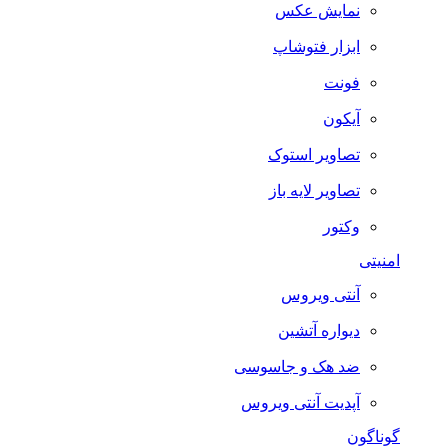
نمایش عکس
ابزار فتوشاپ
فونت
آیکون
تصاویر استوک
تصاویر لایه باز
وکتور
امنیتی
آنتی ویروس
دیواره آتشین
ضد هک و جاسوسی
آپدیت آنتی ویروس
گوناگون