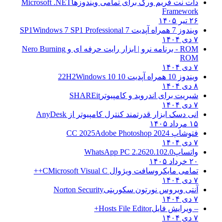
دات نت فریم ورک برای تمامی ویندوزها
Microsoft .NET
Framework
۲۶ تیر ۱۴۰۵
ویندوز 7 همراه آپدیت 7 SP1
Windows 7 SP1 Professional
۷ دی ۱۴۰۴
ROM - برنامه نرو | ابزار رایت حرفه ای و
Nero Burning
ROM
۷ دی ۱۴۰۴
ویندوز 10 همراه آپدیت 10 22H2
Windows 10
۸ دی ۱۴۰۴
شیریت برای اندروید و کامپیوتر
SHAREit
۷ دی ۱۴۰۴
انی دسک ابزار قدرتمند کنترل کامپیوتر از
AnyDesk
۱۵ مرداد ۱۴۰۵
فتوشاپ CC 2025
Adobe Photoshop 2024
۷ دی ۱۴۰۴
واتساپ
WhatsApp PC 2.2620.102.0
۲۰ خرداد ۱۴۰۵
تمامی مایکروسافت ویژوال C
Microsoft Visual C++
۷ دی ۱۴۰۴
آنتی ویروس نورتون سکوریتی
Norton Security
۷ دی ۱۴۰۴
– ویرایش فایل
Hosts File Editor+
۷ دی ۱۴۰۴