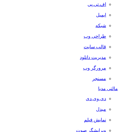
اف.تی.پی
ایمیل
شبکه
طراحی وب
قالب سایت
مدیریت دانلود
مرورگر وب
مسنجر
مالتی مدیا
دی.وی.دی
مبدل
نمایش فیلم
ویرایشگر صوت