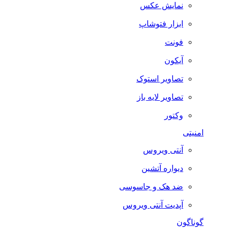
نمایش عکس
ابزار فتوشاپ
فونت
آیکون
تصاویر استوک
تصاویر لایه باز
وکتور
امنیتی
آنتی ویروس
دیواره آتشین
ضد هک و جاسوسی
آپدیت آنتی ویروس
گوناگون