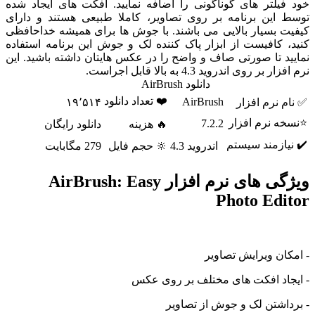
یلتر های گوناگونی را اضافه نمایید. افکت های ایجاد شده
این برنامه بر روی تصاویر، کاملا طبیعی هستند و دارای
 بسیار بالایی می باشند. با جوش ها برای همیشه خداحافظی
کافیست از ابزار پاک کننده لک و جوش این برنامه استفاده
 تا صورتی صاف و واضح را در عکس هایتان داشته باشید. این
 روی اندروید 4.3 به بالا قابل اجراست.
دانلود AirBrush
❤️ تعداد دانلود
AirBrush
نرم افزار
۱۹٬۵۱۴
 نرم افزار
7.2.2
🔥 هزینه
دانلود رایگان
ازمند سیستم
اندروید 4.3
🔆 حجم فایل
279 مگابایت
ویژگی های نرم افزار AirBrush: Easy
Photo Ed
ن ویرایش تصاویر
اد افکت های مختلف بر روی عکس
شتن لک و جوش از تصاویر