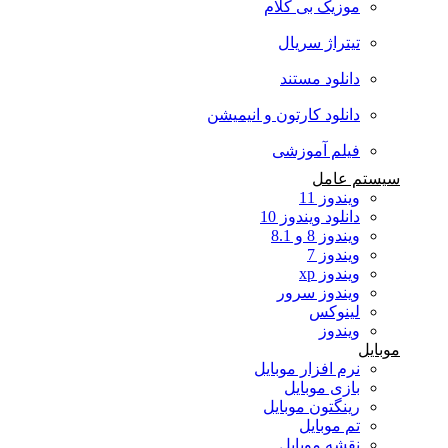
موزیک بی کلام
تیتراژ سریال
دانلود مستند
دانلود کارتون و انیمیشن
فیلم آموزشی
سیستم عامل
ویندوز 11
دانلود ویندوز 10
ویندوز 8 و 8.1
ویندوز 7
ویندوز xp
ویندوز سرور
لینوکس
ویندوز
موبایل
نرم افزار موبایل
بازی موبایل
رینگتون موبایل
تم موبایل
نقشه موبایل