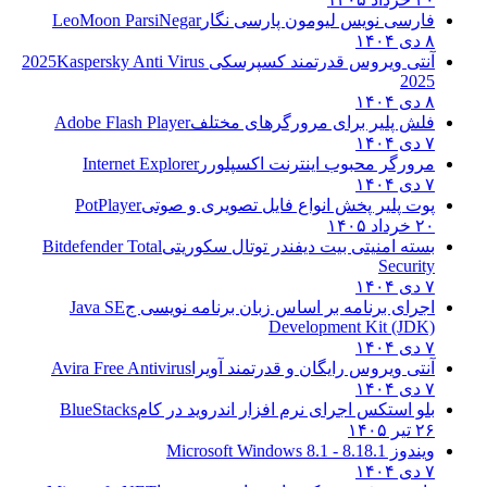
فارسی نویس لیومون پارسی نگار
LeoMoon ParsiNegar
۸ دی ۱۴۰۴
آنتی ویروس قدرتمند کسپرسکی 2025
Kaspersky Anti Virus
2025
۸ دی ۱۴۰۴
فلش پلیر برای مرورگرهای مختلف
Adobe Flash Player
۷ دی ۱۴۰۴
مرورگر محبوب اینترنت اکسپلورر
Internet Explorer
۷ دی ۱۴۰۴
پوت پلیر پخش انواع فایل تصویری و صوتی
PotPlayer
۲۰ خرداد ۱۴۰۵
بسته امنیتی بیت دیفندر توتال سکوریتی
Bitdefender Total
Security
۷ دی ۱۴۰۴
اجرای برنامه بر اساس زبان برنامه نویسی ج
Java SE
Development Kit (JDK)
۷ دی ۱۴۰۴
آنتی ویروس رایگان و قدرتمند آویرا
Avira Free Antivirus
۷ دی ۱۴۰۴
بلو استکس اجرای نرم افزار اندروید در کام
BlueStacks
۲۶ تیر ۱۴۰۵
ویندوز 8.1
8.1 - Microsoft Windows 8.1
۷ دی ۱۴۰۴