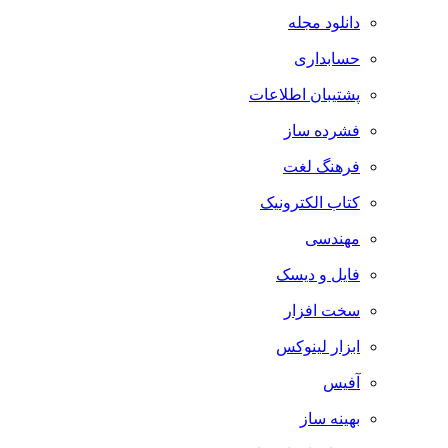
دانلود مجله
حسابداری
پشتیبان اطلاعات
فشرده ساز
فرهنگ لغت
کتاب الکترونیک
مهندسی
فایل و دیسک
سخت افزار
ابزار لینوکس
آفیس
بهینه ساز