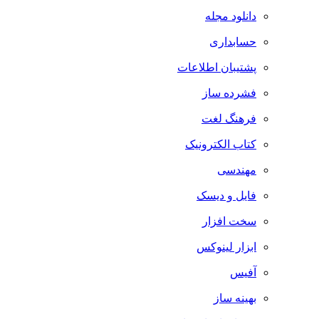
دانلود مجله
حسابداری
پشتیبان اطلاعات
فشرده ساز
فرهنگ لغت
کتاب الکترونیک
مهندسی
فایل و دیسک
سخت افزار
ابزار لینوکس
آفیس
بهینه ساز