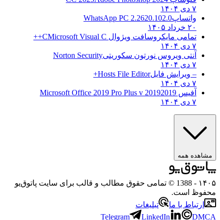
۷ دی ۱۴۰۴
واتساپ
WhatsApp PC 2.2620.102.0
۲۰ خرداد ۱۴۰۵
تمامی مایکروسافت ویژوال C
Microsoft Visual C++
۷ دی ۱۴۰۴
آنتی ویروس نورتون سکوریتی
Norton Security
۷ دی ۱۴۰۴
– ویرایش فایل
Hosts File Editor+
۷ دی ۱۴۰۴
آفیس 2019
2019 Microsoft Office 2019 Pro Plus v
۷ دی ۱۴۰۴
ه همه
- 1388 © تمامی حقوق مطالب و قالب برای سایت پاتوق‌یو
 است.
باط با ما
تبلیغات
Telegram
LinkedIn