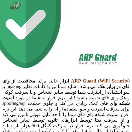
ARP Guard (WiFi Secu
ابزار عالی برای
محافظت از وای
 برابر هک
می باشد ، شاید شما نیز با کلمات نظیر hijaking یا
تفاده از اینترنت شما توسط سایر اشخاص و یا سرقت کوکی
ای فای شنیده باشید ! این نرم افزار به شما در مورد
امنیت
وای فای
کمک زیادی می کند و جلوی حملات spoofing/arp
رقت اینترنت و سو استفاده از آن را به شما می دهد. این نرم
امنیت شبکه وای فای شما را تا حد قابل قوبلی تامین می کند
سرقت دیتا توسط ابزارهای ثانویه توسط سایر اشخاص
جلوگیری می کند. نرم افزار در مارکت گوگل 500 هزار بار دانلود
شده و امتیاز عالی 4.3 از 5.0 را کسب کرده است ، دقت داشته