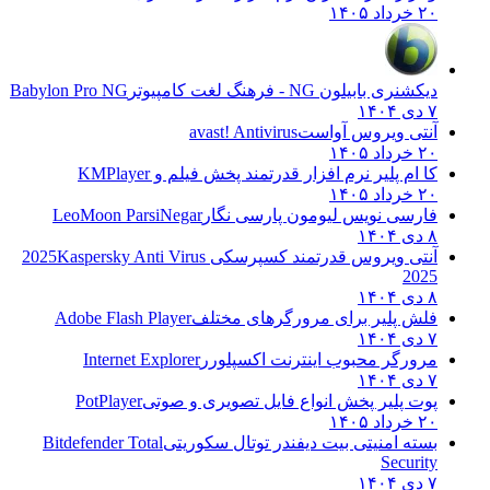
۲۰ خرداد ۱۴۰۵
دیکشنری بابیلون NG - فرهنگ لغت کامپیوتر
Babylon Pro NG
۷ دی ۱۴۰۴
آنتی ویروس آواست
avast! Antivirus
۲۰ خرداد ۱۴۰۵
کا ام پلیر نرم افزار قدرتمند پخش فیلم و
KMPlayer
۲۰ خرداد ۱۴۰۵
فارسی نویس لیومون پارسی نگار
LeoMoon ParsiNegar
۸ دی ۱۴۰۴
آنتی ویروس قدرتمند کسپرسکی 2025
Kaspersky Anti Virus
2025
۸ دی ۱۴۰۴
فلش پلیر برای مرورگرهای مختلف
Adobe Flash Player
۷ دی ۱۴۰۴
مرورگر محبوب اینترنت اکسپلورر
Internet Explorer
۷ دی ۱۴۰۴
پوت پلیر پخش انواع فایل تصویری و صوتی
PotPlayer
۲۰ خرداد ۱۴۰۵
بسته امنیتی بیت دیفندر توتال سکوریتی
Bitdefender Total
Security
۷ دی ۱۴۰۴