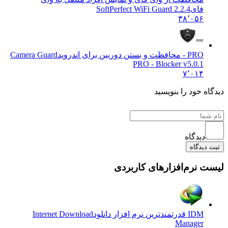
فای
SoftPerfect WiFi Guard 2.2.4
۳۸٬۰۵۶
PRO - محافظت و بستن دوربین برای اندروید
Camera Guard
PRO - Blocker v5.0.1
۷٬۰۱۴
 خود را بنویسید
دیدگاه
یدگاه
نرم‌افزارهای کاربردی
IDM قدرتمندترین نرم افزار دانلود
Internet Download
Manager