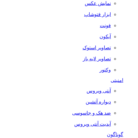
نمایش عکس
ابزار فتوشاپ
فونت
آیکون
تصاویر استوک
تصاویر لایه باز
وکتور
امنیتی
آنتی ویروس
دیواره آتشین
ضد هک و جاسوسی
آپدیت آنتی ویروس
گوناگون