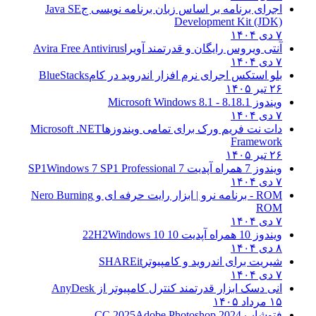
اجرای برنامه بر اساس زبان برنامه نویسی ج
Java SE
Development Kit (JDK)
۷ دی ۱۴۰۴
آنتی ویروس رایگان و قدرتمند آویرا
Avira Free Antivirus
۷ دی ۱۴۰۴
بلو استکس اجرای نرم افزار اندروید در کام
BlueStacks
۲۶ تیر ۱۴۰۵
ویندوز 8.1
8.1 - Microsoft Windows 8.1
۷ دی ۱۴۰۴
دات نت فریم ورک برای تمامی ویندوزها
Microsoft .NET
Framework
۲۶ تیر ۱۴۰۵
ویندوز 7 همراه آپدیت 7 SP1
Windows 7 SP1 Professional
۷ دی ۱۴۰۴
ROM - برنامه نرو | ابزار رایت حرفه ای و
Nero Burning
ROM
۷ دی ۱۴۰۴
ویندوز 10 همراه آپدیت 10 22H2
Windows 10
۸ دی ۱۴۰۴
شیریت برای اندروید و کامپیوتر
SHAREit
۷ دی ۱۴۰۴
انی دسک ابزار قدرتمند کنترل کامپیوتر از
AnyDesk
۱۵ مرداد ۱۴۰۵
فتوشاپ CC 2025
Adobe Photoshop 2024