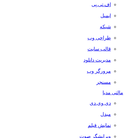
اف.تی.پی
ایمیل
شبکه
طراحی وب
قالب سایت
مدیریت دانلود
مرورگر وب
مسنجر
مالتی مدیا
دی.وی.دی
مبدل
نمایش فیلم
ویرایشگر صوت