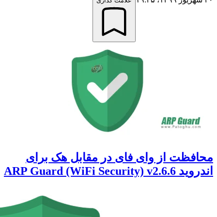
علامت گذاری
ظت از وای فای در مقابل هک برای
ARP Guard (WiFi Secu