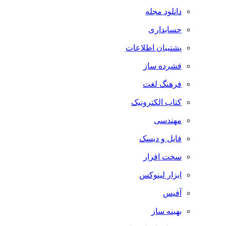
دانلود مجله
حسابداری
پشتیبان اطلاعات
فشرده ساز
فرهنگ لغت
کتاب الکترونیک
مهندسی
فایل و دیسک
سخت افزار
ابزار لینوکس
آفیس
بهینه ساز