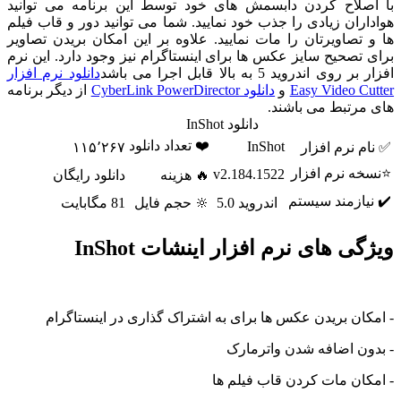
لاح کردن دابسمش های خود توسط این برنامه می توانید
ان زیادی را جذب خود نمایید. شما می توانید دور و قاب فیلم
صاویرتان را مات نمایید. علاوه بر این امکان بریدن تصاویر
صحیح سایز عکس ها برای اینستاگرام نیز وجود دارد. این نرم
اندروید 5 به بالا قابل اجرا می باشد
دانلود نرم افزار
Easy Video 
و
دانلود CyberLink PowerDirector
از دیگر برنامه
رتبط می باشند.
دانلود InShot
❤️ تعداد دانلود
InShot
نرم افزار
۱۱۵٬۲۶۷
 نرم افزار
v2.184.1522
🔥 هزینه
دانلود رایگان
ازمند سیستم
اندروید 5.0
🔆 حجم فایل
81 مگابایت
 های نرم افزار اینشات InShot
ن بریدن عکس ها برای به اشتراک گذاری در اینستاگرام
ن اضافه شدن واترمارک
ن مات کردن قاب فیلم ها