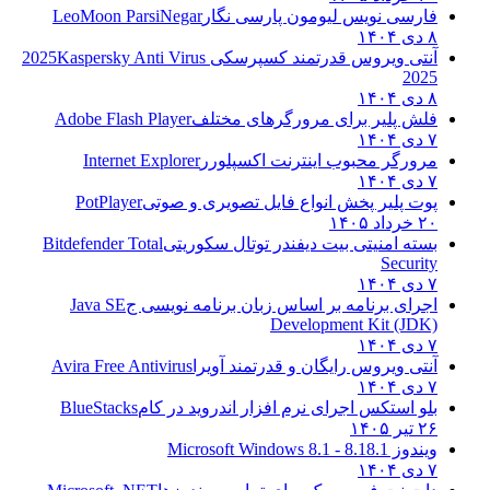
فارسی نویس لیومون پارسی نگار
LeoMoon ParsiNegar
۸ دی ۱۴۰۴
آنتی ویروس قدرتمند کسپرسکی 2025
Kaspersky Anti Virus
2025
۸ دی ۱۴۰۴
فلش پلیر برای مرورگرهای مختلف
Adobe Flash Player
۷ دی ۱۴۰۴
مرورگر محبوب اینترنت اکسپلورر
Internet Explorer
۷ دی ۱۴۰۴
پوت پلیر پخش انواع فایل تصویری و صوتی
PotPlayer
۲۰ خرداد ۱۴۰۵
بسته امنیتی بیت دیفندر توتال سکوریتی
Bitdefender Total
Security
۷ دی ۱۴۰۴
اجرای برنامه بر اساس زبان برنامه نویسی ج
Java SE
Development Kit (JDK)
۷ دی ۱۴۰۴
آنتی ویروس رایگان و قدرتمند آویرا
Avira Free Antivirus
۷ دی ۱۴۰۴
بلو استکس اجرای نرم افزار اندروید در کام
BlueStacks
۲۶ تیر ۱۴۰۵
ویندوز 8.1
8.1 - Microsoft Windows 8.1
۷ دی ۱۴۰۴