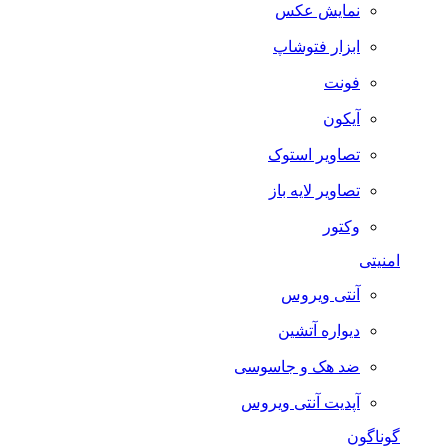
نمایش عکس
ابزار فتوشاپ
فونت
آیکون
تصاویر استوک
تصاویر لایه باز
وکتور
امنیتی
آنتی ویروس
دیواره آتشین
ضد هک و جاسوسی
آپدیت آنتی ویروس
گوناگون