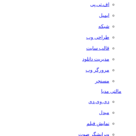
اف.تی.پی
ایمیل
شبکه
طراحی وب
قالب سایت
مدیریت دانلود
مرورگر وب
مسنجر
مالتی مدیا
دی.وی.دی
مبدل
نمایش فیلم
ویرایشگر صوت