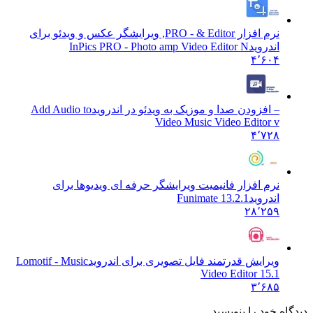
نرم افزار PRO - & Editor, ویرایشگر عکس و ویدئو برای
اندروید
InPics PRO - Photo amp Video Editor N
۴٬۶۰۴
– افزودن صدا و موزیک به ویدئو در اندروید
Add Audio to
Video Music Video Editor v
۴٬۷۲۸
نرم افزار فانیمیت ویرایشگر حرفه ای ویدیوها برای
اندروید
Funimate 13.2.1
۲۸٬۲۵۹
ویرایش قدرتمند فایل تصویری برای اندروید
Lomotif - Music
Video Editor 15.1
۳٬۶۸۵
 خود را بنویسید