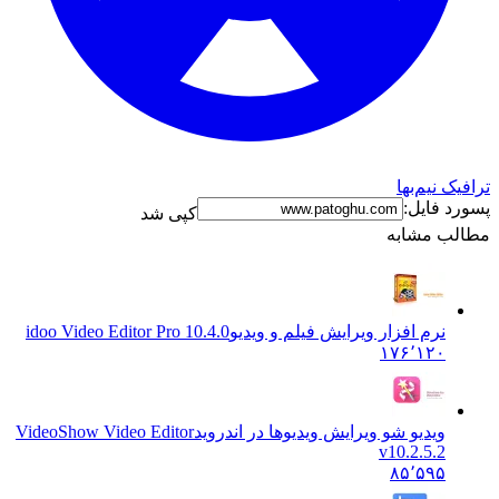
نیم‌بها
فایل:
کپی شد
 مشابه
نرم افزار ویرایش فیلم و ویدیو
idoo Video Editor Pro 10.4.0
۱۷۶٬۱۲۰
ویدیو شو ویرایش ویدیوها در اندروید
VideoShow Video Editor
v10.2.5.2
۸۵٬۵۹۵