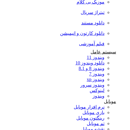
موزیک بی کلام
تیتراژ سریال
دانلود مستند
دانلود کارتون و انیمیشن
فیلم آموزشی
سیستم عامل
ویندوز 11
دانلود ویندوز 10
ویندوز 8 و 8.1
ویندوز 7
ویندوز xp
ویندوز سرور
لینوکس
ویندوز
موبایل
نرم افزار موبایل
بازی موبایل
رینگتون موبایل
تم موبایل
نقشه موبایل