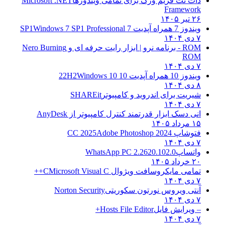
دات نت فریم ورک برای تمامی ویندوزها
Microsoft .NET
Framework
۲۶ تیر ۱۴۰۵
ویندوز 7 همراه آپدیت 7 SP1
Windows 7 SP1 Professional
۷ دی ۱۴۰۴
ROM - برنامه نرو | ابزار رایت حرفه ای و
Nero Burning
ROM
۷ دی ۱۴۰۴
ویندوز 10 همراه آپدیت 10 22H2
Windows 10
۸ دی ۱۴۰۴
شیریت برای اندروید و کامپیوتر
SHAREit
۷ دی ۱۴۰۴
انی دسک ابزار قدرتمند کنترل کامپیوتر از
AnyDesk
۱۵ مرداد ۱۴۰۵
فتوشاپ CC 2025
Adobe Photoshop 2024
۷ دی ۱۴۰۴
واتساپ
WhatsApp PC 2.2620.102.0
۲۰ خرداد ۱۴۰۵
تمامی مایکروسافت ویژوال C
Microsoft Visual C++
۷ دی ۱۴۰۴
آنتی ویروس نورتون سکوریتی
Norton Security
۷ دی ۱۴۰۴
– ویرایش فایل
Hosts File Editor+
۷ دی ۱۴۰۴