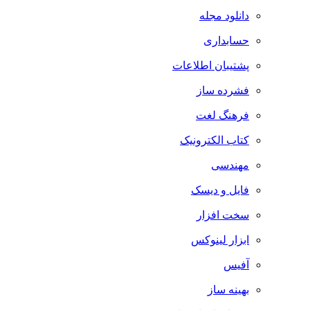
دانلود مجله
حسابداری
پشتیبان اطلاعات
فشرده ساز
فرهنگ لغت
کتاب الکترونیک
مهندسی
فایل و دیسک
سخت افزار
ابزار لینوکس
آفیس
بهینه ساز