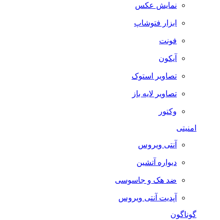
نمایش عکس
ابزار فتوشاپ
فونت
آیکون
تصاویر استوک
تصاویر لایه باز
وکتور
امنیتی
آنتی ویروس
دیواره آتشین
ضد هک و جاسوسی
آپدیت آنتی ویروس
گوناگون