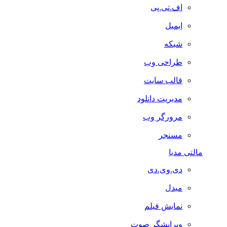
اف.تی.پی
ایمیل
شبکه
طراحی وب
قالب سایت
مدیریت دانلود
مرورگر وب
مسنجر
مالتی مدیا
دی.وی.دی
مبدل
نمایش فیلم
ویرایشگر صوت