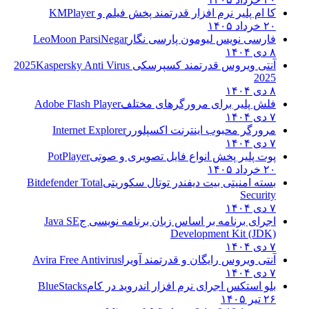
کا ام پلیر نرم افزار قدرتمند پخش فیلم و
KMPlayer
۲۰ خرداد ۱۴۰۵
فارسی نویس لیومون پارسی نگار
LeoMoon ParsiNegar
۸ دی ۱۴۰۴
آنتی ویروس قدرتمند کسپرسکی 2025
Kaspersky Anti Virus
2025
۸ دی ۱۴۰۴
فلش پلیر برای مرورگرهای مختلف
Adobe Flash Player
۷ دی ۱۴۰۴
مرورگر محبوب اینترنت اکسپلورر
Internet Explorer
۷ دی ۱۴۰۴
پوت پلیر پخش انواع فایل تصویری و صوتی
PotPlayer
۲۰ خرداد ۱۴۰۵
بسته امنیتی بیت دیفندر توتال سکوریتی
Bitdefender Total
Security
۷ دی ۱۴۰۴
اجرای برنامه بر اساس زبان برنامه نویسی ج
Java SE
Development Kit (JDK)
۷ دی ۱۴۰۴
آنتی ویروس رایگان و قدرتمند آویرا
Avira Free Antivirus
۷ دی ۱۴۰۴
بلو استکس اجرای نرم افزار اندروید در کام
BlueStacks
۲۶ تیر ۱۴۰۵