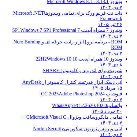
ویندوز 8.1
8.1 - Microsoft Windows 8.1
۷ دی ۱۴۰۴
دات نت فریم ورک برای تمامی ویندوزها
Microsoft .NET
Framework
۲۶ تیر ۱۴۰۵
ویندوز 7 همراه آپدیت 7 SP1
Windows 7 SP1 Professional
۷ دی ۱۴۰۴
ROM - برنامه نرو | ابزار رایت حرفه ای و
Nero Burning
ROM
۷ دی ۱۴۰۴
ویندوز 10 همراه آپدیت 10 22H2
Windows 10
۸ دی ۱۴۰۴
شیریت برای اندروید و کامپیوتر
SHAREit
۷ دی ۱۴۰۴
انی دسک ابزار قدرتمند کنترل کامپیوتر از
AnyDesk
۱۵ مرداد ۱۴۰۵
فتوشاپ CC 2025
Adobe Photoshop 2024
۷ دی ۱۴۰۴
واتساپ
WhatsApp PC 2.2620.102.0
۲۰ خرداد ۱۴۰۵
تمامی مایکروسافت ویژوال C
Microsoft Visual C++
۷ دی ۱۴۰۴
آنتی ویروس نورتون سکوریتی
Norton Security
۷ دی ۱۴۰۴