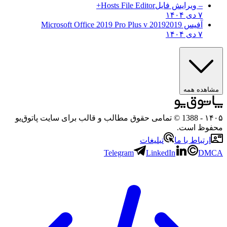
– ویرایش فایل
Hosts File Editor+
۷ دی ۱۴۰۴
آفیس 2019
2019 Microsoft Office 2019 Pro Plus v
۷ دی ۱۴۰۴
ه همه
- 1388 © تمامی حقوق مطالب و قالب برای سایت پاتوق‌یو
 است.
باط با ما
تبلیغات
Telegram
LinkedIn