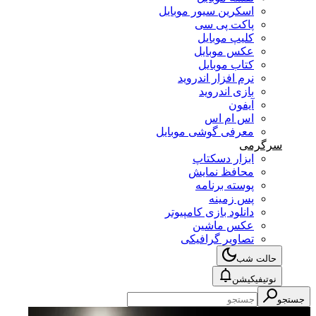
اسکرین سیور موبایل
پاکت پی سی
کلیپ موبایل
عکس موبایل
کتاب موبایل
نرم افزار اندروید
بازی اندروید
آیفون
اس ام اس
معرفی گوشی موبایل
سرگرمی
ابزار دسکتاپ
محافظ نمایش
پوسته برنامه
پس زمینه
دانلود بازی کامپیوتر
عکس ماشین
تصاویر گرافیکی
حالت شب
نوتیفیکیشن
جستجو