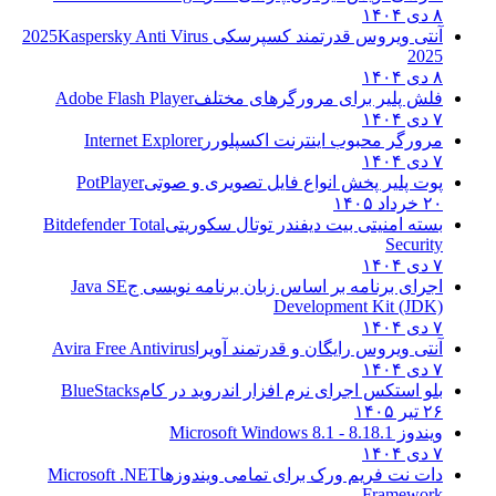
۸ دی ۱۴۰۴
آنتی ویروس قدرتمند کسپرسکی 2025
Kaspersky Anti Virus
2025
۸ دی ۱۴۰۴
فلش پلیر برای مرورگرهای مختلف
Adobe Flash Player
۷ دی ۱۴۰۴
مرورگر محبوب اینترنت اکسپلورر
Internet Explorer
۷ دی ۱۴۰۴
پوت پلیر پخش انواع فایل تصویری و صوتی
PotPlayer
۲۰ خرداد ۱۴۰۵
بسته امنیتی بیت دیفندر توتال سکوریتی
Bitdefender Total
Security
۷ دی ۱۴۰۴
اجرای برنامه بر اساس زبان برنامه نویسی ج
Java SE
Development Kit (JDK)
۷ دی ۱۴۰۴
آنتی ویروس رایگان و قدرتمند آویرا
Avira Free Antivirus
۷ دی ۱۴۰۴
بلو استکس اجرای نرم افزار اندروید در کام
BlueStacks
۲۶ تیر ۱۴۰۵
ویندوز 8.1
8.1 - Microsoft Windows 8.1
۷ دی ۱۴۰۴
دات نت فریم ورک برای تمامی ویندوزها
Microsoft .NET
Framework