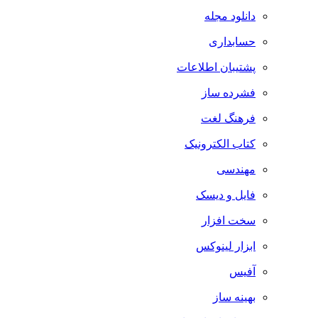
دانلود مجله
حسابداری
پشتیبان اطلاعات
فشرده ساز
فرهنگ لغت
کتاب الکترونیک
مهندسی
فایل و دیسک
سخت افزار
ابزار لینوکس
آفیس
بهینه ساز