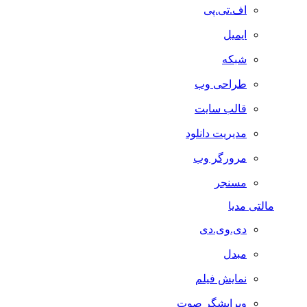
اف.تی.پی
ایمیل
شبکه
طراحی وب
قالب سایت
مدیریت دانلود
مرورگر وب
مسنجر
مالتی مدیا
دی.وی.دی
مبدل
نمایش فیلم
ویرایشگر صوت