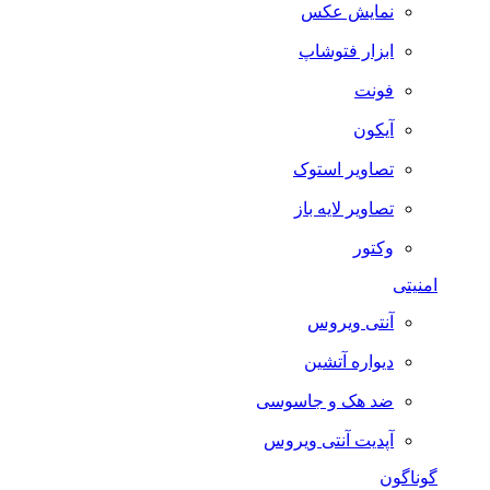
نمایش عکس
ابزار فتوشاپ
فونت
آیکون
تصاویر استوک
تصاویر لایه باز
وکتور
امنیتی
آنتی ویروس
دیواره آتشین
ضد هک و جاسوسی
آپدیت آنتی ویروس
گوناگون