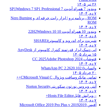
۲۶ تیر ۱۴۰۵
ویندوز 7 همراه آپدیت 7 SP1
Windows 7 SP1 Professional
۷ دی ۱۴۰۴
ROM - برنامه نرو | ابزار رایت حرفه ای و
Nero Burning
ROM
۷ دی ۱۴۰۴
ویندوز 10 همراه آپدیت 10 22H2
Windows 10
۸ دی ۱۴۰۴
شیریت برای اندروید و کامپیوتر
SHAREit
۷ دی ۱۴۰۴
انی دسک ابزار قدرتمند کنترل کامپیوتر از
AnyDesk
۱۵ مرداد ۱۴۰۵
فتوشاپ CC 2025
Adobe Photoshop 2024
۷ دی ۱۴۰۴
واتساپ
WhatsApp PC 2.2620.102.0
۲۰ خرداد ۱۴۰۵
تمامی مایکروسافت ویژوال C
Microsoft Visual C++
۷ دی ۱۴۰۴
آنتی ویروس نورتون سکوریتی
Norton Security
۷ دی ۱۴۰۴
– ویرایش فایل
Hosts File Editor+
۷ دی ۱۴۰۴
آفیس 2019
2019 Microsoft Office 2019 Pro Plus v