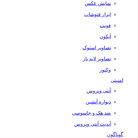
نمایش عکس
ابزار فتوشاپ
فونت
آیکون
تصاویر استوک
تصاویر لایه باز
وکتور
امنیتی
آنتی ویروس
دیواره آتشین
ضد هک و جاسوسی
آپدیت آنتی ویروس
گوناگون