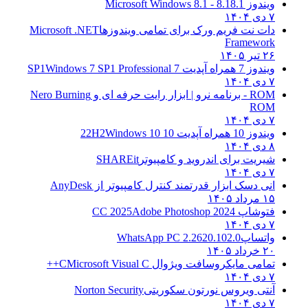
ویندوز 8.1
8.1 - Microsoft Windows 8.1
۷ دی ۱۴۰۴
دات نت فریم ورک برای تمامی ویندوزها
Microsoft .NET
Framework
۲۶ تیر ۱۴۰۵
ویندوز 7 همراه آپدیت 7 SP1
Windows 7 SP1 Professional
۷ دی ۱۴۰۴
ROM - برنامه نرو | ابزار رایت حرفه ای و
Nero Burning
ROM
۷ دی ۱۴۰۴
ویندوز 10 همراه آپدیت 10 22H2
Windows 10
۸ دی ۱۴۰۴
شیریت برای اندروید و کامپیوتر
SHAREit
۷ دی ۱۴۰۴
انی دسک ابزار قدرتمند کنترل کامپیوتر از
AnyDesk
۱۵ مرداد ۱۴۰۵
فتوشاپ CC 2025
Adobe Photoshop 2024
۷ دی ۱۴۰۴
واتساپ
WhatsApp PC 2.2620.102.0
۲۰ خرداد ۱۴۰۵
تمامی مایکروسافت ویژوال C
Microsoft Visual C++
۷ دی ۱۴۰۴
آنتی ویروس نورتون سکوریتی
Norton Security
۷ دی ۱۴۰۴