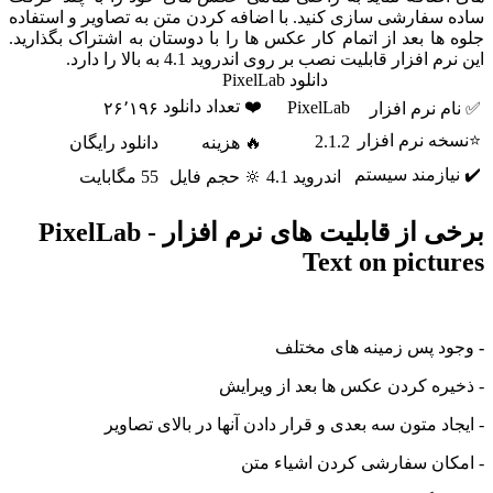
فارشی سازی کنید. با اضافه کردن متن به تصاویر و استفاده
ا بعد از اتمام کار عکس ها را با دوستان به اشتراک بگذارید.
فزار قابلیت نصب بر روی اندروید 4.1 به بالا را دارد.
دانلود PixelLab
❤️ تعداد دانلود
PixelLab
نرم افزار
۲۶٬۱۹۶
 نرم افزار
2.1.2
🔥 هزینه
دانلود رایگان
ازمند سیستم
اندروید 4.1
🔆 حجم فایل
55 مگابایت
برخی از قابلیت های نرم افزار PixelLab -
Text on pict
 پس زمینه های مختلف
ره کردن عکس ها بعد از ویرایش
د متون سه بعدی و قرار دادن آنها در بالای تصاویر
ان سفارشی کردن اشیاء متن