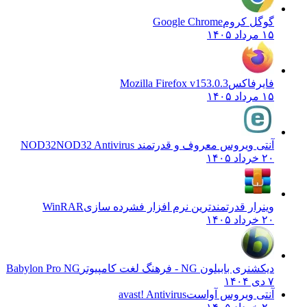
گوگل کروم
Google Chrome
۱۵ مرداد ۱۴۰۵
فایرفاکس
Mozilla Firefox v153.0.3
۱۵ مرداد ۱۴۰۵
آنتی ویروس معروف و قدرتمند NOD32
NOD32 Antivirus
۲۰ خرداد ۱۴۰۵
وینرار قدرتمندترین نرم افزار فشرده سازی
WinRAR
۲۰ خرداد ۱۴۰۵
دیکشنری بابیلون NG - فرهنگ لغت کامپیوتر
Babylon Pro NG
۷ دی ۱۴۰۴
آنتی ویروس آواست
avast! Antivirus