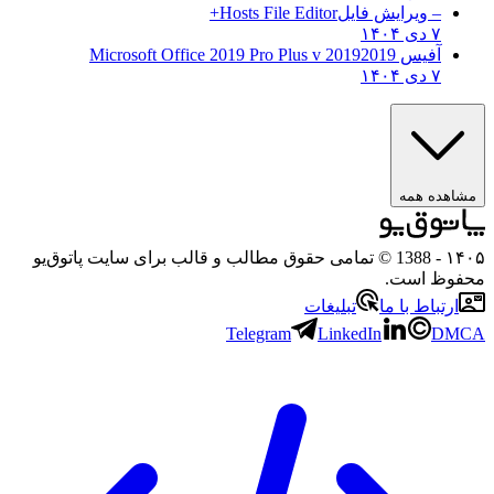
– ویرایش فایل
Hosts File Editor+
۷ دی ۱۴۰۴
آفیس 2019
2019 Microsoft Office 2019 Pro Plus v
۷ دی ۱۴۰۴
ه همه
- 1388 © تمامی حقوق مطالب و قالب برای سایت پاتوق‌یو
 است.
باط با ما
تبلیغات
Telegram
LinkedIn