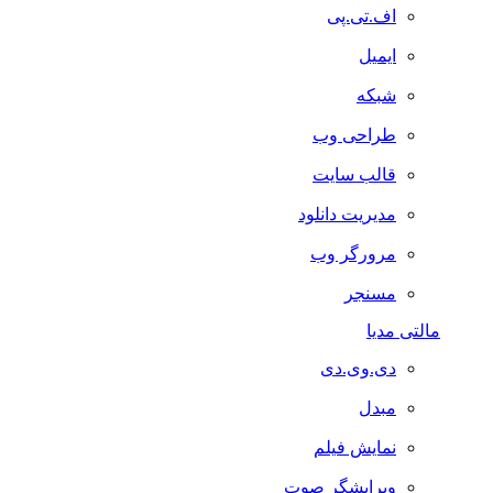
اف.تی.پی
ایمیل
شبکه
طراحی وب
قالب سایت
مدیریت دانلود
مرورگر وب
مسنجر
مالتی مدیا
دی.وی.دی
مبدل
نمایش فیلم
ویرایشگر صوت