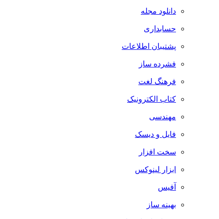
دانلود مجله
حسابداری
پشتیبان اطلاعات
فشرده ساز
فرهنگ لغت
کتاب الکترونیک
مهندسی
فایل و دیسک
سخت افزار
ابزار لینوکس
آفیس
بهینه ساز