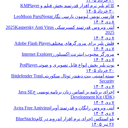
۲۰ خرداد ۱۴۰۵
کا ام پلیر نرم افزار قدرتمند پخش فیلم و
KMPlayer
۲۰ خرداد ۱۴۰۵
فارسی نویس لیومون پارسی نگار
LeoMoon ParsiNegar
۸ دی ۱۴۰۴
آنتی ویروس قدرتمند کسپرسکی 2025
Kaspersky Anti Virus
2025
۸ دی ۱۴۰۴
فلش پلیر برای مرورگرهای مختلف
Adobe Flash Player
۷ دی ۱۴۰۴
مرورگر محبوب اینترنت اکسپلورر
Internet Explorer
۷ دی ۱۴۰۴
پوت پلیر پخش انواع فایل تصویری و صوتی
PotPlayer
۲۰ خرداد ۱۴۰۵
بسته امنیتی بیت دیفندر توتال سکوریتی
Bitdefender Total
Security
۷ دی ۱۴۰۴
اجرای برنامه بر اساس زبان برنامه نویسی ج
Java SE
Development Kit (JDK)
۷ دی ۱۴۰۴
آنتی ویروس رایگان و قدرتمند آویرا
Avira Free Antivirus
۷ دی ۱۴۰۴
بلو استکس اجرای نرم افزار اندروید در کام
BlueStacks
۲۶ تیر ۱۴۰۵