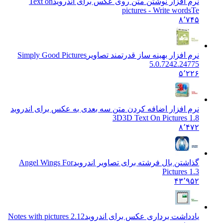
نرم افزار نوشتن متن روی عکس برای اندروید
Text on
pictures - Write wordsTe
۸٬۷۴۵
نرم افزار بهینه ساز قدرتمند تصاویر
Simply Good Pictures
5.0.7242.24775
۵٬۲۲۶
نرم افزار اضافه کردن متن سه بعدی به عکس برای اندروید
3D
3D Text On Pictures 1.8
۸٬۴۷۲
گذاشتن بال فرشته برای تصاویر اندروید
Angel Wings For
Pictures 1.3
۴۳٬۹۵۲
یادداشت برداری عکس برای اندروید
Notes with pictures 2.12