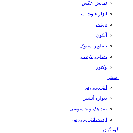
نمایش عکس
ابزار فتوشاپ
فونت
آیکون
تصاویر استوک
تصاویر لایه باز
وکتور
امنیتی
آنتی ویروس
دیواره آتشین
ضد هک و جاسوسی
آپدیت آنتی ویروس
گوناگون