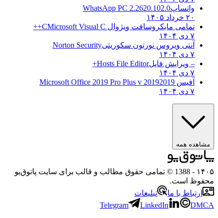
واتساپ
WhatsApp PC 2.2620.102.0
۲۰ خرداد ۱۴۰۵
تمامی مایکروسافت ویژوال C
Microsoft Visual C++
۷ دی ۱۴۰۴
آنتی ویروس نورتون سکوریتی
Norton Security
۷ دی ۱۴۰۴
– ویرایش فایل
Hosts File Editor+
۷ دی ۱۴۰۴
آفیس 2019
2019 Microsoft Office 2019 Pro Plus v
۷ دی ۱۴۰۴
ه همه
- 1388 © تمامی حقوق مطالب و قالب برای سایت پاتوق‌یو
 است.
باط با ما
تبلیغات
Telegram
LinkedIn