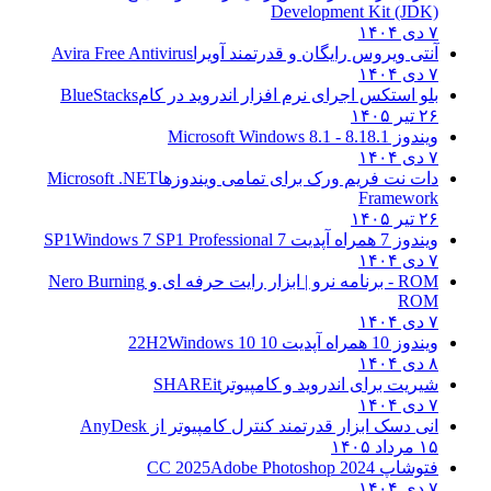
Development Kit (JDK)
۷ دی ۱۴۰۴
آنتی ویروس رایگان و قدرتمند آویرا
Avira Free Antivirus
۷ دی ۱۴۰۴
بلو استکس اجرای نرم افزار اندروید در کام
BlueStacks
۲۶ تیر ۱۴۰۵
ویندوز 8.1
8.1 - Microsoft Windows 8.1
۷ دی ۱۴۰۴
دات نت فریم ورک برای تمامی ویندوزها
Microsoft .NET
Framework
۲۶ تیر ۱۴۰۵
ویندوز 7 همراه آپدیت 7 SP1
Windows 7 SP1 Professional
۷ دی ۱۴۰۴
ROM - برنامه نرو | ابزار رایت حرفه ای و
Nero Burning
ROM
۷ دی ۱۴۰۴
ویندوز 10 همراه آپدیت 10 22H2
Windows 10
۸ دی ۱۴۰۴
شیریت برای اندروید و کامپیوتر
SHAREit
۷ دی ۱۴۰۴
انی دسک ابزار قدرتمند کنترل کامپیوتر از
AnyDesk
۱۵ مرداد ۱۴۰۵
فتوشاپ CC 2025
Adobe Photoshop 2024
۷ دی ۱۴۰۴