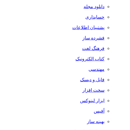
دانلود مجله
حسابداری
پشتیبان اطلاعات
فشرده ساز
فرهنگ لغت
کتاب الکترونیک
مهندسی
فایل و دیسک
سخت افزار
ابزار لینوکس
آفیس
بهینه ساز