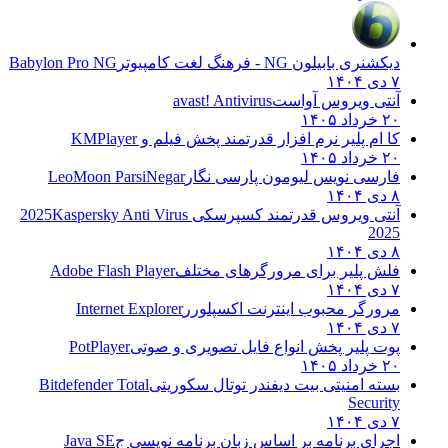
دیکشنری بابیلون NG - فرهنگ لغت کامپیوتر
Babylon Pro NG
۷ دی ۱۴۰۴
آنتی ویروس آواست
avast! Antivirus
۲۰ خرداد ۱۴۰۵
کا ام پلیر نرم افزار قدرتمند پخش فیلم و
KMPlayer
۲۰ خرداد ۱۴۰۵
فارسی نویس لیومون پارسی نگار
LeoMoon ParsiNegar
۸ دی ۱۴۰۴
آنتی ویروس قدرتمند کسپرسکی 2025
Kaspersky Anti Virus
2025
۸ دی ۱۴۰۴
فلش پلیر برای مرورگرهای مختلف
Adobe Flash Player
۷ دی ۱۴۰۴
مرورگر محبوب اینترنت اکسپلورر
Internet Explorer
۷ دی ۱۴۰۴
پوت پلیر پخش انواع فایل تصویری و صوتی
PotPlayer
۲۰ خرداد ۱۴۰۵
بسته امنیتی بیت دیفندر توتال سکوریتی
Bitdefender Total
Security
۷ دی ۱۴۰۴
اجرای برنامه بر اساس زبان برنامه نویسی ج
Java SE