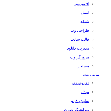
اف.تی.پی
ایمیل
شبکه
طراحی وب
قالب سایت
مدیریت دانلود
مرورگر وب
مسنجر
مالتی مدیا
دی.وی.دی
مبدل
نمایش فیلم
ویرایشگر صوت