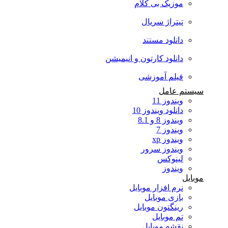
موزیک بی کلام
تیتراژ سریال
دانلود مستند
دانلود کارتون و انیمیشن
فیلم آموزشی
سیستم عامل
ویندوز 11
دانلود ویندوز 10
ویندوز 8 و 8.1
ویندوز 7
ویندوز xp
ویندوز سرور
لینوکس
ویندوز
موبایل
نرم افزار موبایل
بازی موبایل
رینگتون موبایل
تم موبایل
نقشه موبایل