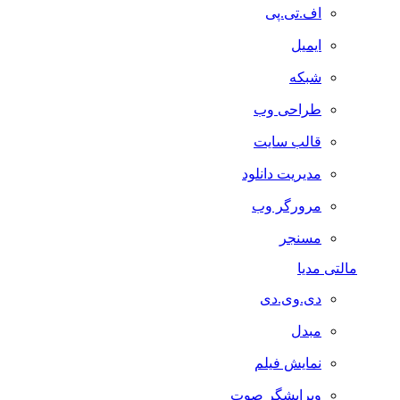
اف.تی.پی
ایمیل
شبکه
طراحی وب
قالب سایت
مدیریت دانلود
مرورگر وب
مسنجر
مالتی مدیا
دی.وی.دی
مبدل
نمایش فیلم
ویرایشگر صوت