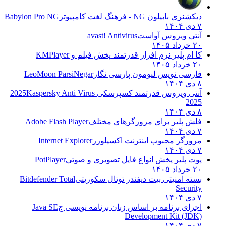
دیکشنری بابیلون NG - فرهنگ لغت کامپیوتر
Babylon Pro NG
۷ دی ۱۴۰۴
آنتی ویروس آواست
avast! Antivirus
۲۰ خرداد ۱۴۰۵
کا ام پلیر نرم افزار قدرتمند پخش فیلم و
KMPlayer
۲۰ خرداد ۱۴۰۵
فارسی نویس لیومون پارسی نگار
LeoMoon ParsiNegar
۸ دی ۱۴۰۴
آنتی ویروس قدرتمند کسپرسکی 2025
Kaspersky Anti Virus
2025
۸ دی ۱۴۰۴
فلش پلیر برای مرورگرهای مختلف
Adobe Flash Player
۷ دی ۱۴۰۴
مرورگر محبوب اینترنت اکسپلورر
Internet Explorer
۷ دی ۱۴۰۴
پوت پلیر پخش انواع فایل تصویری و صوتی
PotPlayer
۲۰ خرداد ۱۴۰۵
بسته امنیتی بیت دیفندر توتال سکوریتی
Bitdefender Total
Security
۷ دی ۱۴۰۴
اجرای برنامه بر اساس زبان برنامه نویسی ج
Java SE
Development Kit (JDK)
۷ دی ۱۴۰۴