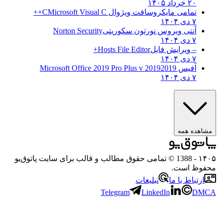
۲۰ خرداد ۱۴۰۵
تمامی مایکروسافت ویژوال C
Microsoft Visual C++
۷ دی ۱۴۰۴
آنتی ویروس نورتون سکوریتی
Norton Security
۷ دی ۱۴۰۴
– ویرایش فایل
Hosts File Editor+
۷ دی ۱۴۰۴
آفیس 2019
2019 Microsoft Office 2019 Pro Plus v
۷ دی ۱۴۰۴
ه همه
- 1388 © تمامی حقوق مطالب و قالب برای سایت پاتوق‌یو
 است.
باط با ما
تبلیغات
Telegram
LinkedIn