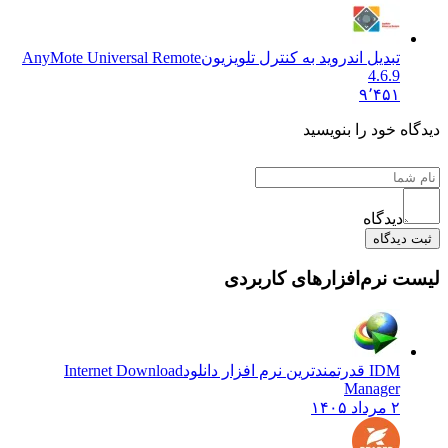
تبدیل اندروید به کنترل تلویزیون
AnyMote Universal Remote
4.6.9
۹٬۴۵۱
 خود را بنویسید
دیدگاه
یدگاه
نرم‌افزارهای کاربردی
IDM قدرتمندترین نرم افزار دانلود
Internet Download
Manager
۲ مرداد ۱۴۰۵