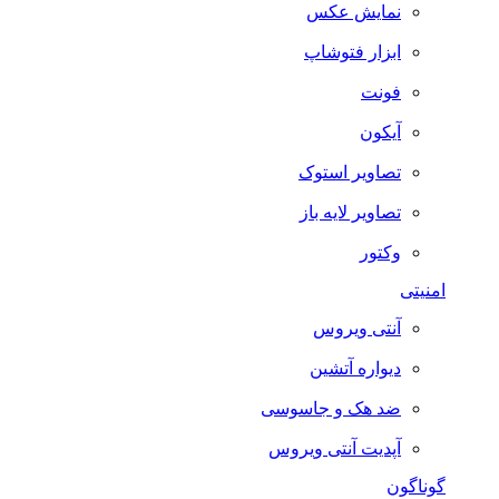
نمایش عکس
ابزار فتوشاپ
فونت
آیکون
تصاویر استوک
تصاویر لایه باز
وکتور
امنیتی
آنتی ویروس
دیواره آتشین
ضد هک و جاسوسی
آپدیت آنتی ویروس
گوناگون