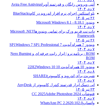
آنتی ویروس رایگان و قدرتمند آویرا
Avira Free Antivirus
۷ دی ۱۴۰۴
بلو استکس اجرای نرم افزار اندروید در کام
BlueStacks
۲۶ تیر ۱۴۰۵
ویندوز 8.1
8.1 - Microsoft Windows 8.1
۷ دی ۱۴۰۴
دات نت فریم ورک برای تمامی ویندوزها
Microsoft .NET
Framework
۲۶ تیر ۱۴۰۵
ویندوز 7 همراه آپدیت 7 SP1
Windows 7 SP1 Professional
۷ دی ۱۴۰۴
ROM - برنامه نرو | ابزار رایت حرفه ای و
Nero Burning
ROM
۷ دی ۱۴۰۴
ویندوز 10 همراه آپدیت 10 22H2
Windows 10
۸ دی ۱۴۰۴
شیریت برای اندروید و کامپیوتر
SHAREit
۷ دی ۱۴۰۴
انی دسک ابزار قدرتمند کنترل کامپیوتر از
AnyDesk
۲۳ تیر ۱۴۰۵
فتوشاپ CC 2025
Adobe Photoshop 2024
۷ دی ۱۴۰۴
واتساپ
WhatsApp PC 2.2620.102.0