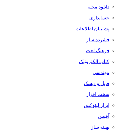
دانلود مجله
حسابداری
پشتیبان اطلاعات
فشرده ساز
فرهنگ لغت
کتاب الکترونیک
مهندسی
فایل و دیسک
سخت افزار
ابزار لینوکس
آفیس
بهینه ساز