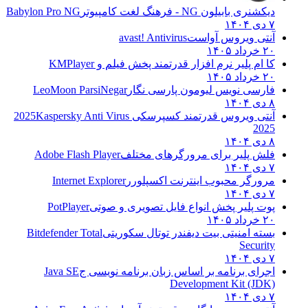
دیکشنری بابیلون NG - فرهنگ لغت کامپیوتر
Babylon Pro NG
۷ دی ۱۴۰۴
آنتی ویروس آواست
avast! Antivirus
۲۰ خرداد ۱۴۰۵
کا ام پلیر نرم افزار قدرتمند پخش فیلم و
KMPlayer
۲۰ خرداد ۱۴۰۵
فارسی نویس لیومون پارسی نگار
LeoMoon ParsiNegar
۸ دی ۱۴۰۴
آنتی ویروس قدرتمند کسپرسکی 2025
Kaspersky Anti Virus
2025
۸ دی ۱۴۰۴
فلش پلیر برای مرورگرهای مختلف
Adobe Flash Player
۷ دی ۱۴۰۴
مرورگر محبوب اینترنت اکسپلورر
Internet Explorer
۷ دی ۱۴۰۴
پوت پلیر پخش انواع فایل تصویری و صوتی
PotPlayer
۲۰ خرداد ۱۴۰۵
بسته امنیتی بیت دیفندر توتال سکوریتی
Bitdefender Total
Security
۷ دی ۱۴۰۴
اجرای برنامه بر اساس زبان برنامه نویسی ج
Java SE
Development Kit (JDK)
۷ دی ۱۴۰۴