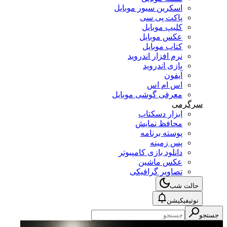
اسکرین سیور موبایل
پاکت پی سی
کلیپ موبایل
عکس موبایل
کتاب موبایل
نرم افزار اندروید
بازی اندروید
آیفون
اس ام اس
معرفی گوشی موبایل
سرگرمی
ابزار دسکتاپ
محافظ نمایش
پوسته برنامه
پس زمینه
دانلود بازی کامپیوتر
عکس ماشین
تصاویر گرافیکی
حالت شب
نوتیفیکیشن
جستجو