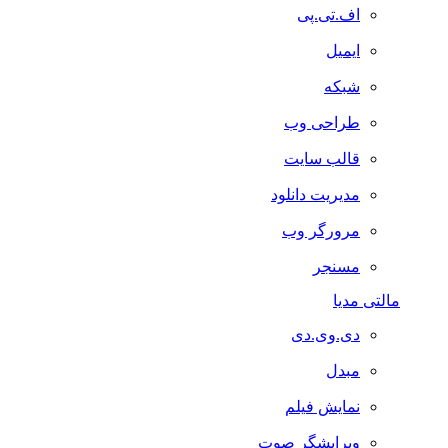
اف.تی.پی
ایمیل
شبکه
طراحی وب
قالب سایت
مدیریت دانلود
مرورگر وب
مسنجر
مالتی مدیا
دی.وی.دی
مبدل
نمایش فیلم
ویرایشگر صوت