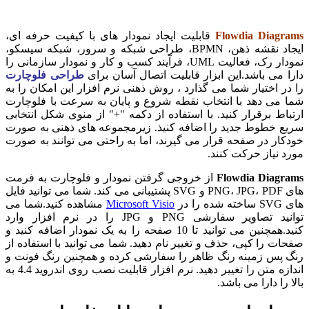
Flowdia Diagrams
قابلیت ایجاد نمودار های با کیفیت حرفه ای،
ایجاد نقشه ذهن، BPMN، طراحی شبکه و سرور، شبکه سیسکو،
نمودار رک، فعالیت UML، فرآیند کسب و کار و نمودار سازمانی را
دارا می باشد.این ابزار قابلیت اتصال آسان برای
طراحی فلوچارت
را در اختیار شما می گذارد ، روش ذهنی نرم افزار این امکان را به
شما می دهد با انتخاب نقطه شروع و پایان به سرعت با فلوچارت
ارتباط برقرار کنید. با استفاده از دکمه "+" از منوی شکل انتخابی
سریع خطوط جدید را اضافه کنیذ. زیرمجموعه های ذهنی به صورت
خودکار در صفحه قرار می گیرند، اما به راحتی می توانند به صورت
مورد نیاز حرکت کنند.
Flowdia Diagrams
از خروجی گرفتن نمودار و فلوچارت به فرمت
های PNG، JPG، PDF و SVG پشتیبانی می کند. شما می توانید فایل
های SVG ساخته شده را در
Microsoft Visio
مشاهده کنید.شما می
توانید تصاویر سفارشی PNG و JPG را در نرم افزار وارد
کنید.همچنین می توانید تا 10 صفحه را به یک نمودار اضافه کنید و
صفحات را کپی، حذف و تغییر نام دهید. شما می توانید با استفاده از
رنگ پس زمینه رنگ ظاهر را سفارشی کرده و همچنین رنگ فونت و
اندازه متن را تغییر دهید. نرم افزار قابلیت نصب روی اندروید 4.4 به
بالا را دارا می باشد.