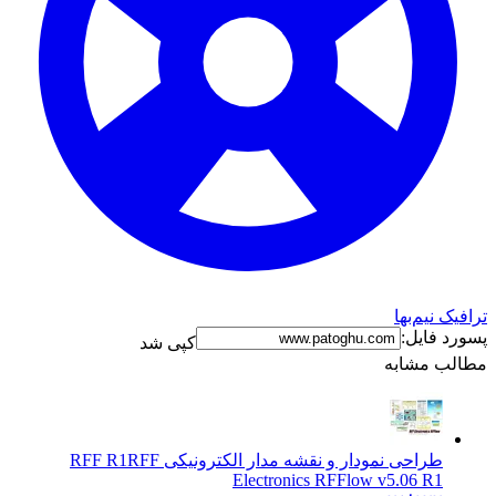
ترافیک نیم‌بها
پسورد فایل:
کپی شد
مطالب مشابه
طراحی نمودار و نقشه مدار الکترونیکی RFF R1
RFF
Electronics RFFlow v5.06 R1