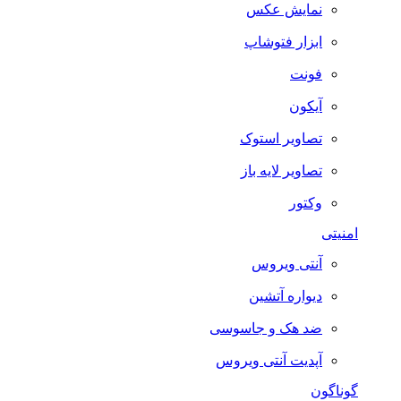
نمایش عکس
ابزار فتوشاپ
فونت
آیکون
تصاویر استوک
تصاویر لایه باز
وکتور
امنیتی
آنتی ویروس
دیواره آتشین
ضد هک و جاسوسی
آپدیت آنتی ویروس
گوناگون