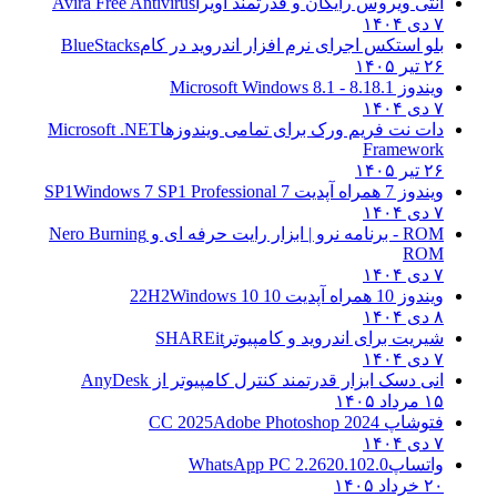
آنتی ویروس رایگان و قدرتمند آویرا
Avira Free Antivirus
۷ دی ۱۴۰۴
بلو استکس اجرای نرم افزار اندروید در کام
BlueStacks
۲۶ تیر ۱۴۰۵
ویندوز 8.1
8.1 - Microsoft Windows 8.1
۷ دی ۱۴۰۴
دات نت فریم ورک برای تمامی ویندوزها
Microsoft .NET
Framework
۲۶ تیر ۱۴۰۵
ویندوز 7 همراه آپدیت 7 SP1
Windows 7 SP1 Professional
۷ دی ۱۴۰۴
ROM - برنامه نرو | ابزار رایت حرفه ای و
Nero Burning
ROM
۷ دی ۱۴۰۴
ویندوز 10 همراه آپدیت 10 22H2
Windows 10
۸ دی ۱۴۰۴
شیریت برای اندروید و کامپیوتر
SHAREit
۷ دی ۱۴۰۴
انی دسک ابزار قدرتمند کنترل کامپیوتر از
AnyDesk
۱۵ مرداد ۱۴۰۵
فتوشاپ CC 2025
Adobe Photoshop 2024
۷ دی ۱۴۰۴
واتساپ
WhatsApp PC 2.2620.102.0
۲۰ خرداد ۱۴۰۵