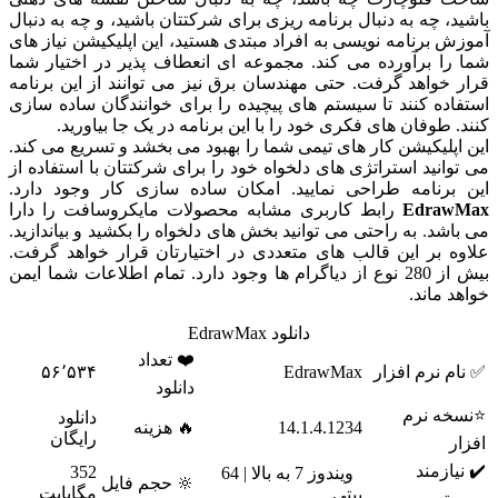
باشید، چه به دنبال برنامه ریزی برای شرکتتان باشید، و چه به دنبال
آموزش برنامه نویسی به افراد مبتدی هستید، این اپلیکیشن نیاز های
شما را برآورده می کند. مجموعه ای انعطاف پذیر در اختیار شما
قرار خواهد گرفت. حتی مهندسان برق نیز می توانند از این برنامه
استفاده کنند تا سیستم های پیچیده را برای خوانندگان ساده سازی
کنند. طوفان های فکری خود را با این برنامه در یک جا بیاورید.
این اپلیکیشن کار های تیمی شما را بهبود می بخشد و تسریع می کند.
می توانید استراتژی های دلخواه خود را برای شرکتتان با استفاده از
این برنامه طراحی نمایید. امکان ساده سازی کار وجود دارد.
EdrawMax
رابط کاربری مشابه محصولات مایکروسافت را دارا
می باشد. به راحتی می توانید بخش های دلخواه را بکشید و بیاندازید.
علاوه بر این قالب های متعددی در اختیارتان قرار خواهد گرفت.
بیش از 280 نوع از دیاگرام ها وجود دارد. تمام اطلاعات شما ایمن
خواهد ماند.
دانلود EdrawMax
❤️ تعداد
✅ نام نرم افزار
EdrawMax
۵۶٬۵۳۴
دانلود
⭐نسخه نرم
دانلود
14.1.4.1234
🔥 هزینه
رایگان
افزار
✔️ نیازمند
352
ویندوز 7 به بالا | 64
🔆 حجم فایل
مگابایت
بیتی