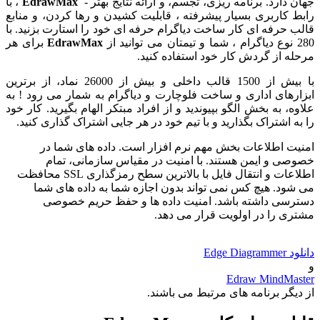
جهان دارد. برنامه ریزی، تجسم، و ارائه نتایج بهتر -
EdrawMax
، با
رابط کاربری بسیار پیشرفته ، قابلیت کشیدن و رها کردن، و منابع
قالب حرفه ای کار ساخت دیاگرام حرفه ای خود را استارت بزنید. با
280 نوع دیاگرام ، شما و تیمتان می توانید از
EdrawMax
برای هر
مرحله از گردش کار خود استفاده کنید.
با بیش از 1500 قالب داخلی و بیش از 26000 نماد، از برترین
ابزارهای اداری و ساخت فلوچارت و دیاگرام به شمار می رود ! به
علاوه، به بخش الگو بپیوندید و از افراد مبتکر الهام بگیرید. کار خود
را به اشتراک بگذارید و با تیم خود در هر جایی اشتراک گذاری کنید.
امنیت اطلاعات بخش مهم نرم افزار است. داده های شما در
خصوصی و ایمن هستند. با امنیت در مقیاس سازمانی، تمام
اطلاعات و انتقال فایل با بالاترین سطح رمزگذاری SSL محافظت
می شود. هیچ کس نمی تواند بدون اجازه شما به داده های شما
دسترسی داشته باشد. امنیت داده ها و حفظ حریم خصوصی
مشتری را در اولویت قرار می دهد.
دانلود Edge Diagrammer
و
Edraw MindMaster
از دیگر برنامه های مرتبط می باشند.