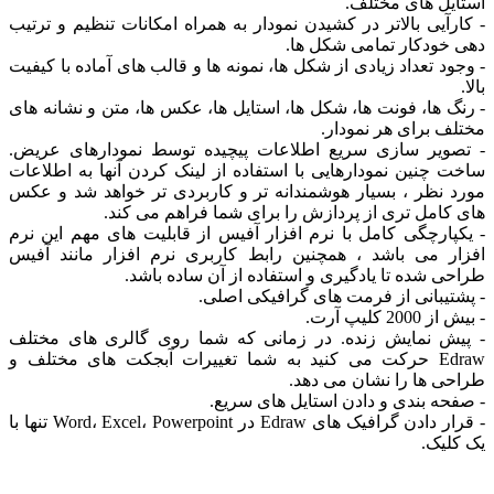
استایل های مختلف.
- کارآیی بالاتر در کشیدن نمودار به همراه امکانات تنظیم و ترتیب
دهی خودکار تمامی شکل ها.
- وجود تعداد زیادی از شکل ها، نمونه ها و قالب های آماده با کیفیت
بالا.
- رنگ ها، فونت ها، شکل ها، استایل ها، عکس ها، متن و نشانه های
مختلف برای هر نمودار.
- تصویر سازی سریع اطلاعات پیچیده توسط نمودارهای عریض.
ساخت چنین نمودارهایی با استفاده از لینک کردن آنها به اطلاعات
مورد نظر ، بسیار هوشمندانه تر و کاربردی تر خواهد شد و عکس
های کامل تری از پردازش را برای شما فراهم می کند.
- یکپارچگی کامل با نرم افزار آفیس از قابلیت های مهم این نرم
افزار می باشد ، همچنین رابط کاربری نرم افزار مانند آفیس
طراحی شده تا یادگیری و استفاده از آن ساده باشد.
- پشتیبانی از فرمت های گرافیکی اصلی.
- بیش از 2000 کلیپ آرت.
- پیش نمایش زنده. در زمانی که شما روی گالری های مختلف
Edraw حرکت می کنید به شما تغییرات آبجکت های مختلف و
طراحی ها را نشان می دهد.
- صفحه بندی و دادن استایل های سریع.
- قرار دادن گرافیک های Edraw در Word، Excel، Powerpoint تنها با
یک کلیک.