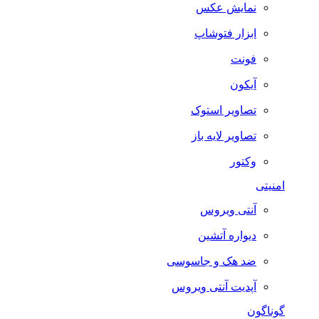
نمایش عکس
ابزار فتوشاپ
فونت
آیکون
تصاویر استوک
تصاویر لایه باز
وکتور
امنیتی
آنتی ویروس
دیواره آتشین
ضد هک و جاسوسی
آپدیت آنتی ویروس
گوناگون