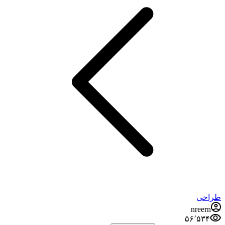
طراحی
nreern
۵۶٬۵۳۴