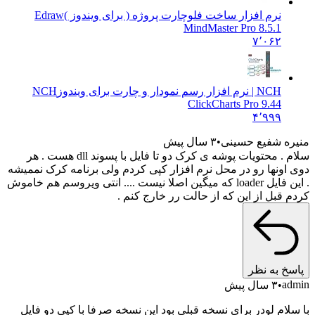
نرم افزار ساخت فلوچارت پروژه ( برای ویندوز )
Edraw
MindMaster Pro 8.5.1
۷٬۰۶۲
NCH | نرم افزار رسم نمودار و چارت برای ویندوز
NCH
ClickCharts Pro 9.44
۴٬۹۹۹
منیره شفیع حسینی
۳ سال پیش
سلام . محتویات پوشه ی کرک دو تا فایل با پسوند dll هست . هر
دوی اونها رو در محل نرم افزار کپی کردم ولی برنامه کرک نممیشه
. این فایل loader که میگین اصلا نیست .... انتی ویروسم هم خاموش
کردم قبل از این که از حالت رر خارج کنم .
پاسخ به نظر
admin
۳ سال پیش
با سلام لودر برای نسخه قبلی بود این نسخه صرفا با کپی دو فایل