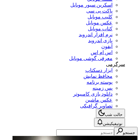
اسکرین سیور موبایل
پاکت پی سی
کلیپ موبایل
عکس موبایل
کتاب موبایل
نرم افزار اندروید
بازی اندروید
آیفون
اس ام اس
معرفی گوشی موبایل
سرگرمی
ابزار دسکتاپ
محافظ نمایش
پوسته برنامه
پس زمینه
دانلود بازی کامپیوتر
عکس ماشین
تصاویر گرافیکی
حالت شب
نوتیفیکیشن
جستجو