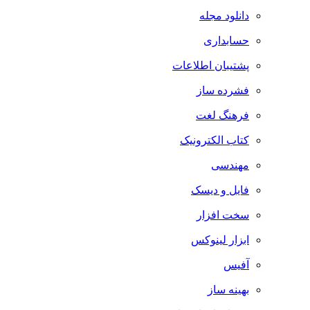
دانلود مجله
حسابداری
پشتیبان اطلاعات
فشرده ساز
فرهنگ لغت
کتاب الکترونیک
مهندسی
فایل و دیسک
سخت افزار
ابزار لینوکس
آفیس
بهینه ساز