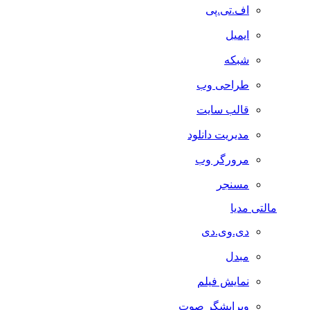
اف.تی.پی
ایمیل
شبکه
طراحی وب
قالب سایت
مدیریت دانلود
مرورگر وب
مسنجر
مالتی مدیا
دی.وی.دی
مبدل
نمایش فیلم
ویرایشگر صوت