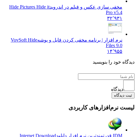
مخفی سازی عکس و فیلم در اندروید
Hide Pictures Hide it
Pro v5.4
۳۲٬۹۳۱
نرم افزار | برنامه مخفی کردن فایل و پوشه
VovSoft Hide
Files 9.0
۱۴٬۹۵۵
 خود را بنویسید
دیدگاه
یدگاه
نرم‌افزارهای کاربردی
IDM قدرتمندترین نرم افزار دانلود
Internet Download