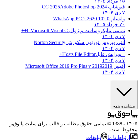
۱۵ مرداد ۱۴۰۵
فتوشاپ CC 2025
Adobe Photoshop 2024
۷ دی ۱۴۰۴
واتساپ
WhatsApp PC 2.2620.102.0
۲۰ خرداد ۱۴۰۵
تمامی مایکروسافت ویژوال C
Microsoft Visual C++
۷ دی ۱۴۰۴
آنتی ویروس نورتون سکوریتی
Norton Security
۷ دی ۱۴۰۴
– ویرایش فایل
Hosts File Editor+
۷ دی ۱۴۰۴
آفیس 2019
2019 Microsoft Office 2019 Pro Plus v
۷ دی ۱۴۰۴
ه همه
- 1388 © تمامی حقوق مطالب و قالب برای سایت پاتوق‌یو
 است.
باط با ما
تبلیغات