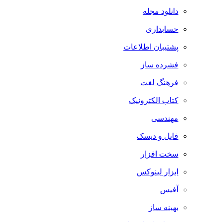
دانلود مجله
حسابداری
پشتیبان اطلاعات
فشرده ساز
فرهنگ لغت
کتاب الکترونیک
مهندسی
فایل و دیسک
سخت افزار
ابزار لینوکس
آفیس
بهینه ساز