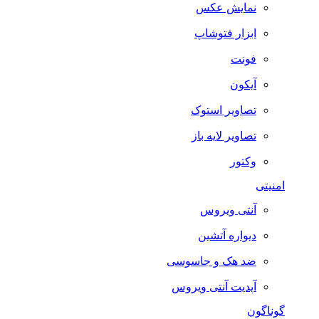
نمایش عکس
ابزار فتوشاپ
فونت
آیکون
تصاویر استوک
تصاویر لایه باز
وکتور
امنیتی
آنتی ویروس
دیواره آتشین
ضد هک و جاسوسی
آپدیت آنتی ویروس
گوناگون