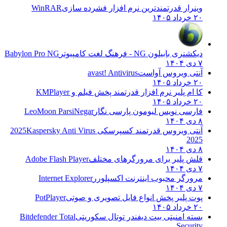
وینرار قدرتمندترین نرم افزار فشرده سازی
WinRAR
۲۰ خرداد ۱۴۰۵
دیکشنری بابیلون NG - فرهنگ لغت کامپیوتر
Babylon Pro NG
۷ دی ۱۴۰۴
آنتی ویروس آواست
avast! Antivirus
۲۰ خرداد ۱۴۰۵
کا ام پلیر نرم افزار قدرتمند پخش فیلم و
KMPlayer
۲۰ خرداد ۱۴۰۵
فارسی نویس لیومون پارسی نگار
LeoMoon ParsiNegar
۸ دی ۱۴۰۴
آنتی ویروس قدرتمند کسپرسکی 2025
Kaspersky Anti Virus
2025
۸ دی ۱۴۰۴
فلش پلیر برای مرورگرهای مختلف
Adobe Flash Player
۷ دی ۱۴۰۴
مرورگر محبوب اینترنت اکسپلورر
Internet Explorer
۷ دی ۱۴۰۴
پوت پلیر پخش انواع فایل تصویری و صوتی
PotPlayer
۲۰ خرداد ۱۴۰۵
بسته امنیتی بیت دیفندر توتال سکوریتی
Bitdefender Total
Security