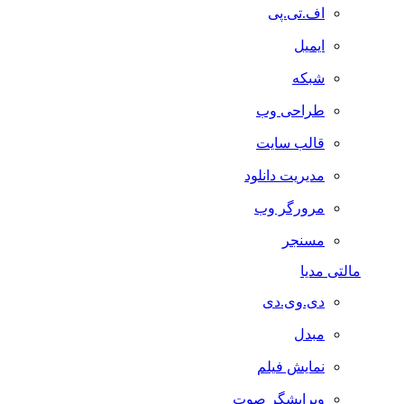
اف.تی.پی
ایمیل
شبکه
طراحی وب
قالب سایت
مدیریت دانلود
مرورگر وب
مسنجر
مالتی مدیا
دی.وی.دی
مبدل
نمایش فیلم
ویرایشگر صوت