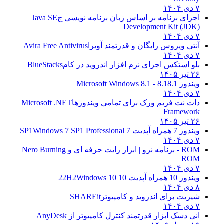
۷ دی ۱۴۰۴
اجرای برنامه بر اساس زبان برنامه نویسی ج
Java SE
Development Kit (JDK)
۷ دی ۱۴۰۴
آنتی ویروس رایگان و قدرتمند آویرا
Avira Free Antivirus
۷ دی ۱۴۰۴
بلو استکس اجرای نرم افزار اندروید در کام
BlueStacks
۲۶ تیر ۱۴۰۵
ویندوز 8.1
8.1 - Microsoft Windows 8.1
۷ دی ۱۴۰۴
دات نت فریم ورک برای تمامی ویندوزها
Microsoft .NET
Framework
۲۶ تیر ۱۴۰۵
ویندوز 7 همراه آپدیت 7 SP1
Windows 7 SP1 Professional
۷ دی ۱۴۰۴
ROM - برنامه نرو | ابزار رایت حرفه ای و
Nero Burning
ROM
۷ دی ۱۴۰۴
ویندوز 10 همراه آپدیت 10 22H2
Windows 10
۸ دی ۱۴۰۴
شیریت برای اندروید و کامپیوتر
SHAREit
۷ دی ۱۴۰۴
انی دسک ابزار قدرتمند کنترل کامپیوتر از
AnyDesk