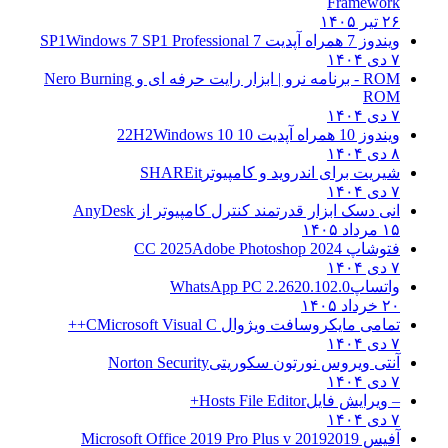
Framework
۲۶ تیر ۱۴۰۵
ویندوز 7 همراه آپدیت 7 SP1
Windows 7 SP1 Professional
۷ دی ۱۴۰۴
ROM - برنامه نرو | ابزار رایت حرفه ای و
Nero Burning
ROM
۷ دی ۱۴۰۴
ویندوز 10 همراه آپدیت 10 22H2
Windows 10
۸ دی ۱۴۰۴
شیریت برای اندروید و کامپیوتر
SHAREit
۷ دی ۱۴۰۴
انی دسک ابزار قدرتمند کنترل کامپیوتر از
AnyDesk
۱۵ مرداد ۱۴۰۵
فتوشاپ CC 2025
Adobe Photoshop 2024
۷ دی ۱۴۰۴
واتساپ
WhatsApp PC 2.2620.102.0
۲۰ خرداد ۱۴۰۵
تمامی مایکروسافت ویژوال C
Microsoft Visual C++
۷ دی ۱۴۰۴
آنتی ویروس نورتون سکوریتی
Norton Security
۷ دی ۱۴۰۴
– ویرایش فایل
Hosts File Editor+
۷ دی ۱۴۰۴
آفیس 2019
2019 Microsoft Office 2019 Pro Plus v