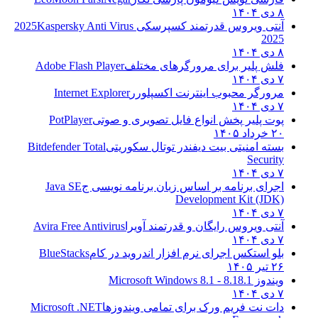
۸ دی ۱۴۰۴
آنتی ویروس قدرتمند کسپرسکی 2025
Kaspersky Anti Virus
2025
۸ دی ۱۴۰۴
فلش پلیر برای مرورگرهای مختلف
Adobe Flash Player
۷ دی ۱۴۰۴
مرورگر محبوب اینترنت اکسپلورر
Internet Explorer
۷ دی ۱۴۰۴
پوت پلیر پخش انواع فایل تصویری و صوتی
PotPlayer
۲۰ خرداد ۱۴۰۵
بسته امنیتی بیت دیفندر توتال سکوریتی
Bitdefender Total
Security
۷ دی ۱۴۰۴
اجرای برنامه بر اساس زبان برنامه نویسی ج
Java SE
Development Kit (JDK)
۷ دی ۱۴۰۴
آنتی ویروس رایگان و قدرتمند آویرا
Avira Free Antivirus
۷ دی ۱۴۰۴
بلو استکس اجرای نرم افزار اندروید در کام
BlueStacks
۲۶ تیر ۱۴۰۵
ویندوز 8.1
8.1 - Microsoft Windows 8.1
۷ دی ۱۴۰۴
دات نت فریم ورک برای تمامی ویندوزها
Microsoft .NET