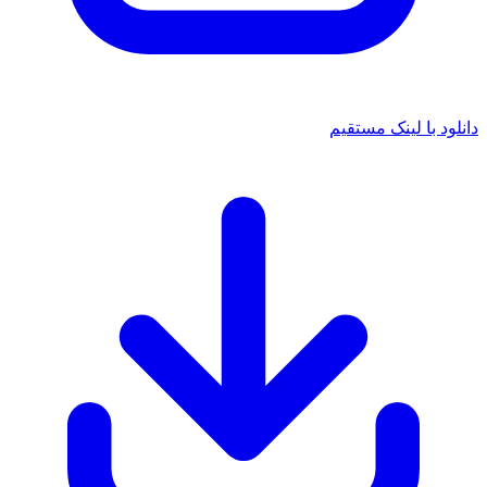
د با لینک مستقیم