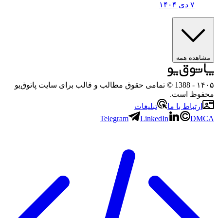
۷ دی ۱۴۰۴
ده همه
- 1388 © تمامی حقوق مطالب و قالب برای سایت پاتوق‌یو
ظ است.
تباط با ما
تبلیغات
Telegram
LinkedIn
D