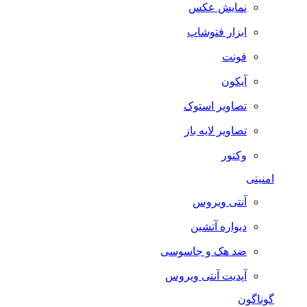
نمایش عکس
ابزار فتوشاپ
فونت
آیکون
تصاویر استوک
تصاویر لایه باز
وکتور
امنیتی
آنتی ویروس
دیواره آتشین
ضد هک و جاسوسی
آپدیت آنتی ویروس
گوناگون