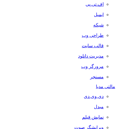
اف.تی.پی
ایمیل
شبکه
طراحی وب
قالب سایت
مدیریت دانلود
مرورگر وب
مسنجر
مالتی مدیا
دی.وی.دی
مبدل
نمایش فیلم
ویرایشگر صوت