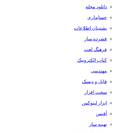
دانلود مجله
حسابداری
پشتیبان اطلاعات
فشرده ساز
فرهنگ لغت
کتاب الکترونیک
مهندسی
فایل و دیسک
سخت افزار
ابزار لینوکس
آفیس
بهینه ساز