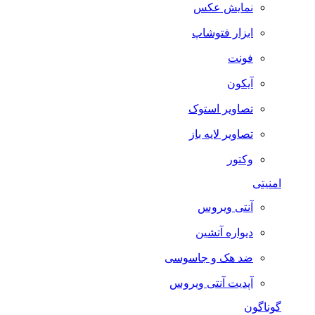
نمایش عکس
ابزار فتوشاپ
فونت
آیکون
تصاویر استوک
تصاویر لایه باز
وکتور
امنیتی
آنتی ویروس
دیواره آتشین
ضد هک و جاسوسی
آپدیت آنتی ویروس
گوناگون