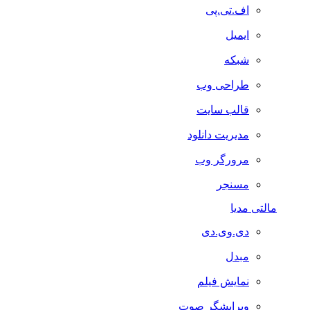
اف.تی.پی
ایمیل
شبکه
طراحی وب
قالب سایت
مدیریت دانلود
مرورگر وب
مسنجر
مالتی مدیا
دی.وی.دی
مبدل
نمایش فیلم
ویرایشگر صوت