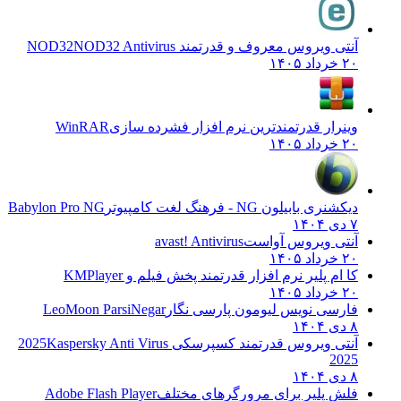
آنتی ویروس معروف و قدرتمند NOD32
NOD32 Antivirus
۲۰ خرداد ۱۴۰۵
وینرار قدرتمندترین نرم افزار فشرده سازی
WinRAR
۲۰ خرداد ۱۴۰۵
دیکشنری بابیلون NG - فرهنگ لغت کامپیوتر
Babylon Pro NG
۷ دی ۱۴۰۴
آنتی ویروس آواست
avast! Antivirus
۲۰ خرداد ۱۴۰۵
کا ام پلیر نرم افزار قدرتمند پخش فیلم و
KMPlayer
۲۰ خرداد ۱۴۰۵
فارسی نویس لیومون پارسی نگار
LeoMoon ParsiNegar
۸ دی ۱۴۰۴
آنتی ویروس قدرتمند کسپرسکی 2025
Kaspersky Anti Virus
2025
۸ دی ۱۴۰۴
فلش پلیر برای مرورگرهای مختلف
Adobe Flash Player