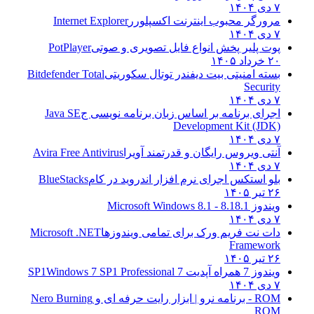
۷ دی ۱۴۰۴
مرورگر محبوب اینترنت اکسپلورر
Internet Explorer
۷ دی ۱۴۰۴
پوت پلیر پخش انواع فایل تصویری و صوتی
PotPlayer
۲۰ خرداد ۱۴۰۵
بسته امنیتی بیت دیفندر توتال سکوریتی
Bitdefender Total
Security
۷ دی ۱۴۰۴
اجرای برنامه بر اساس زبان برنامه نویسی ج
Java SE
Development Kit (JDK)
۷ دی ۱۴۰۴
آنتی ویروس رایگان و قدرتمند آویرا
Avira Free Antivirus
۷ دی ۱۴۰۴
بلو استکس اجرای نرم افزار اندروید در کام
BlueStacks
۲۶ تیر ۱۴۰۵
ویندوز 8.1
8.1 - Microsoft Windows 8.1
۷ دی ۱۴۰۴
دات نت فریم ورک برای تمامی ویندوزها
Microsoft .NET
Framework
۲۶ تیر ۱۴۰۵
ویندوز 7 همراه آپدیت 7 SP1
Windows 7 SP1 Professional
۷ دی ۱۴۰۴
ROM - برنامه نرو | ابزار رایت حرفه ای و
Nero Burning
ROM