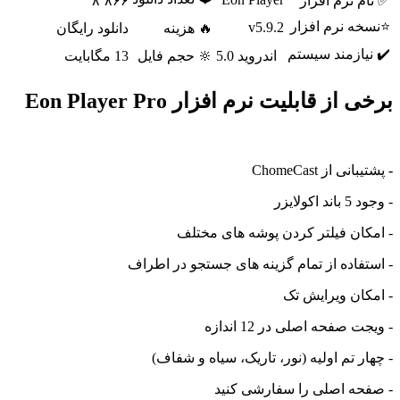
✅ نام نرم افزار
۸٬۸۶۶
⭐نسخه نرم افزار
v5.9.2
🔥 هزینه
دانلود رایگان
✔️ نیازمند سیستم
اندروید 5.0
🔆 حجم فایل
13 مگابایت
برخی از قابلیت نرم افزار Eon Player Pro
-
پشتیبانی از ChomeCast
- وجود 5 باند اکولایزر
- امکان فیلتر کردن پوشه های مختلف
- استفاده از تمام گزینه های جستجو در اطراف
- امکان ویرایش تک
- ویجت صفحه اصلی در 12 اندازه
- چهار تم اولیه (نور، تاریک، سیاه و شفاف)
- صفحه اصلی را سفارشی کنید