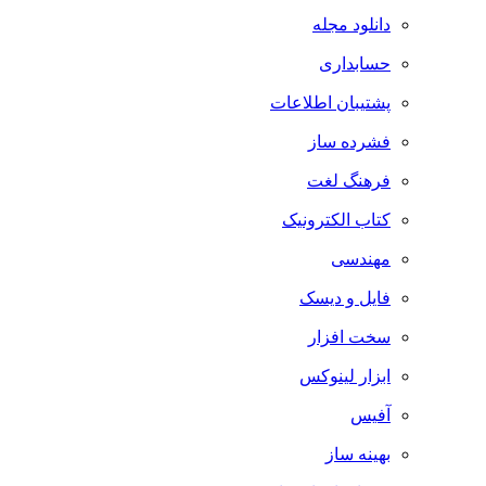
دانلود مجله
حسابداری
پشتیبان اطلاعات
فشرده ساز
فرهنگ لغت
کتاب الکترونیک
مهندسی
فایل و دیسک
سخت افزار
ابزار لینوکس
آفیس
بهینه ساز