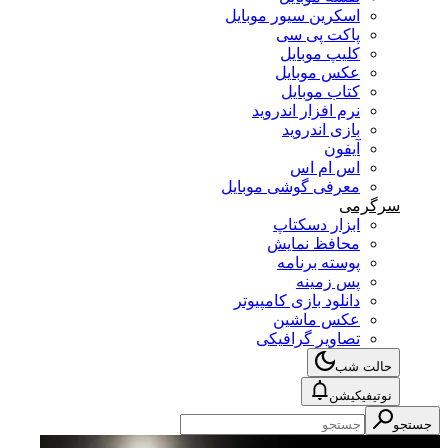
اسکرین سیور موبایل
پاکت پی سی
کلیپ موبایل
عکس موبایل
کتاب موبایل
نرم افزار اندروید
بازی اندروید
آیفون
اس ام اس
معرفی گوشی موبایل
سرگرمی
ابزار دسکتاپ
محافظ نمایش
پوسته برنامه
پس زمینه
دانلود بازی کامپیوتر
عکس ماشین
تصاویر گرافیکی
حالت شب
نوتیفیکیشن
جستجو