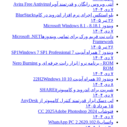
آنتی ویروس رایگان و قدرتمند آویرا
Avira Free Antivirus
۷ دی ۱۴۰۴
بلو استکس اجرای نرم افزار اندروید در کام
BlueStacks
۲۶ تیر ۱۴۰۵
ویندوز 8.1
8.1 - Microsoft Windows 8.1
۷ دی ۱۴۰۴
دات نت فریم ورک برای تمامی ویندوزها
Microsoft .NET
Framework
۲۶ تیر ۱۴۰۵
ویندوز 7 همراه آپدیت 7 SP1
Windows 7 SP1 Professional
۷ دی ۱۴۰۴
ROM - برنامه نرو | ابزار رایت حرفه ای و
Nero Burning
ROM
۷ دی ۱۴۰۴
ویندوز 10 همراه آپدیت 10 22H2
Windows 10
۸ دی ۱۴۰۴
شیریت برای اندروید و کامپیوتر
SHAREit
۷ دی ۱۴۰۴
انی دسک ابزار قدرتمند کنترل کامپیوتر از
AnyDesk
۱۵ مرداد ۱۴۰۵
فتوشاپ CC 2025
Adobe Photoshop 2024
۷ دی ۱۴۰۴
واتساپ
WhatsApp PC 2.2620.102.0