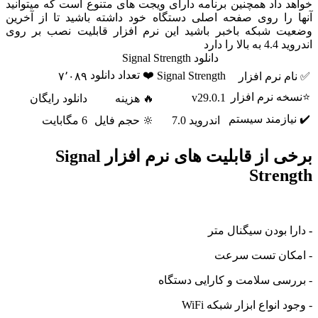
داد همچنین برنامه دارای ویجت های متنوع است که میتوانید
را روی صفحه اصلی دستگاه خود داشته باشید تا از آخرین
 شبکه باخبر باشید این نرم افزار قابلیت نصب بر روی
ا دارد
دانلود Signal Strength
❤️ تعداد دانلود
Signal Strength
نرم افزار
۷٬۰۸۹
 نرم افزار
v29.0.1
🔥 هزینه
دانلود رایگان
ازمند سیستم
اندروید 7.0
🔆 حجم فایل
6 مگابایت
برخی از قابلیت های نرم افزار Signal
Stre
بودن سیگنال متر
ان تست سرعت
سی سلامت و کارایی دستگاه
انواع ابزار شبکه WiFi