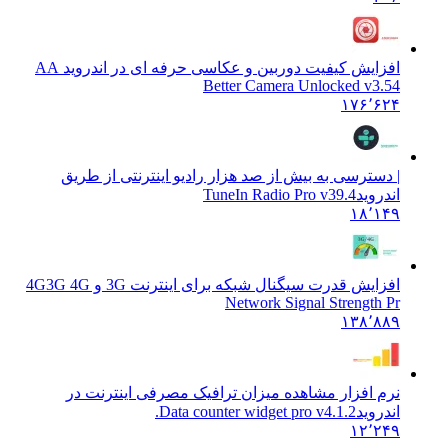
افزایش کیفیت دوربین و عکاسی حرفه ای در اندروید A
A
Better Camera Unlocked v3.54
۱۷۶٬۶۲۴
| دسترسی به بیش از صد هزار رادیو اینترنتی از طریق
اندروید
TuneIn Radio Pro v39.4
۱۸٬۱۴۹
افزایش قدرت سیگنال شبکه برای اینترنت 3G و 4G
3G 4G
Network Signal Strength Pr
۱۳۸٬۸۸۹
نرم افزار مشاهده میزان ترافیک مصرفی اینترنت در
اندروید
Data counter widget pro v4.1.2.
۱۲٬۲۴۹