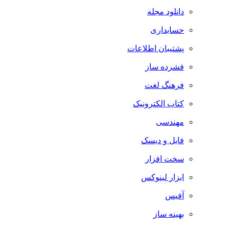
دانلود مجله
حسابداری
پشتیبان اطلاعات
فشرده ساز
فرهنگ لغت
کتاب الکترونیک
مهندسی
فایل و دیسک
سخت افزار
ابزار لینوکس
آفیس
بهینه ساز