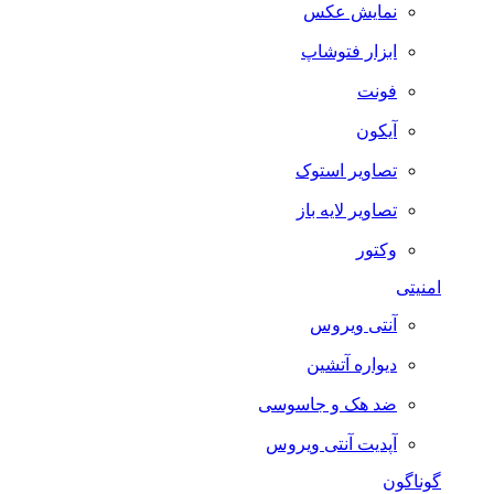
نمایش عکس
ابزار فتوشاپ
فونت
آیکون
تصاویر استوک
تصاویر لایه باز
وکتور
امنیتی
آنتی ویروس
دیواره آتشین
ضد هک و جاسوسی
آپدیت آنتی ویروس
گوناگون