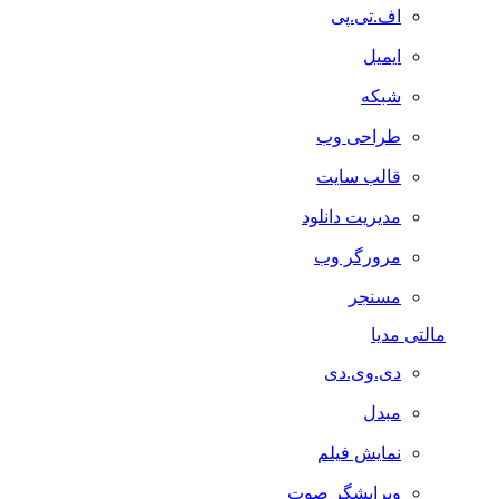
اف.تی.پی
ایمیل
شبکه
طراحی وب
قالب سایت
مدیریت دانلود
مرورگر وب
مسنجر
مالتی مدیا
دی.وی.دی
مبدل
نمایش فیلم
ویرایشگر صوت