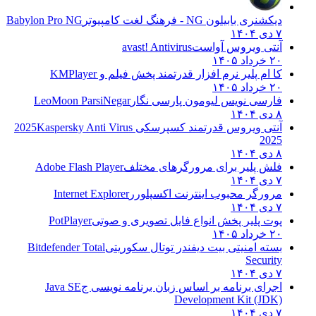
دیکشنری بابیلون NG - فرهنگ لغت کامپیوتر
Babylon Pro NG
۷ دی ۱۴۰۴
آنتی ویروس آواست
avast! Antivirus
۲۰ خرداد ۱۴۰۵
کا ام پلیر نرم افزار قدرتمند پخش فیلم و
KMPlayer
۲۰ خرداد ۱۴۰۵
فارسی نویس لیومون پارسی نگار
LeoMoon ParsiNegar
۸ دی ۱۴۰۴
آنتی ویروس قدرتمند کسپرسکی 2025
Kaspersky Anti Virus
2025
۸ دی ۱۴۰۴
فلش پلیر برای مرورگرهای مختلف
Adobe Flash Player
۷ دی ۱۴۰۴
مرورگر محبوب اینترنت اکسپلورر
Internet Explorer
۷ دی ۱۴۰۴
پوت پلیر پخش انواع فایل تصویری و صوتی
PotPlayer
۲۰ خرداد ۱۴۰۵
بسته امنیتی بیت دیفندر توتال سکوریتی
Bitdefender Total
Security
۷ دی ۱۴۰۴
اجرای برنامه بر اساس زبان برنامه نویسی ج
Java SE
Development Kit (JDK)
۷ دی ۱۴۰۴