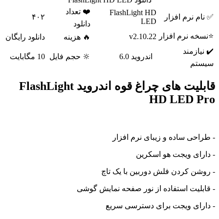
❤️ تعداد
FlashLight HD
 نرم افزار
۴۰۲
LED
دانلود
 نرم افزار
v2.10.22
🔥 هزینه
دانلود رایگان
ازمند
اندروید 6.0
🔆 حجم فایل
10 مگابایت
م
قابلیت های چراغ قوه اندروید FlashLight
HD LED 
حی ساده و زیبای نرم افزار
ای ویجت هو اسکرین
ن کردن فلش دوربین با یک تاچ
لیت استفاده از نور صفحه نمایش گوشی
ای ویجت برای دسترسی سریع