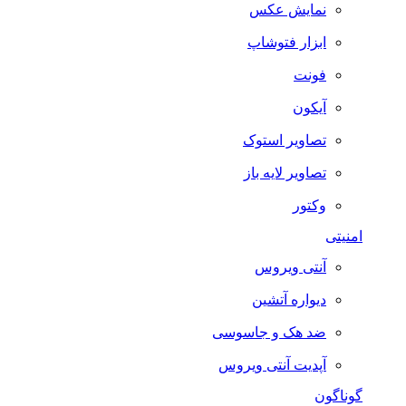
نمایش عکس
ابزار فتوشاپ
فونت
آیکون
تصاویر استوک
تصاویر لایه باز
وکتور
امنیتی
آنتی ویروس
دیواره آتشین
ضد هک و جاسوسی
آپدیت آنتی ویروس
گوناگون