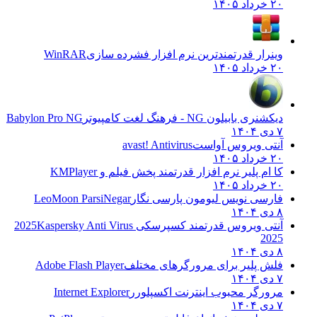
۲۰ خرداد ۱۴۰۵
وینرار قدرتمندترین نرم افزار فشرده سازی
WinRAR
۲۰ خرداد ۱۴۰۵
دیکشنری بابیلون NG - فرهنگ لغت کامپیوتر
Babylon Pro NG
۷ دی ۱۴۰۴
آنتی ویروس آواست
avast! Antivirus
۲۰ خرداد ۱۴۰۵
کا ام پلیر نرم افزار قدرتمند پخش فیلم و
KMPlayer
۲۰ خرداد ۱۴۰۵
فارسی نویس لیومون پارسی نگار
LeoMoon ParsiNegar
۸ دی ۱۴۰۴
آنتی ویروس قدرتمند کسپرسکی 2025
Kaspersky Anti Virus
2025
۸ دی ۱۴۰۴
فلش پلیر برای مرورگرهای مختلف
Adobe Flash Player
۷ دی ۱۴۰۴
مرورگر محبوب اینترنت اکسپلورر
Internet Explorer
۷ دی ۱۴۰۴