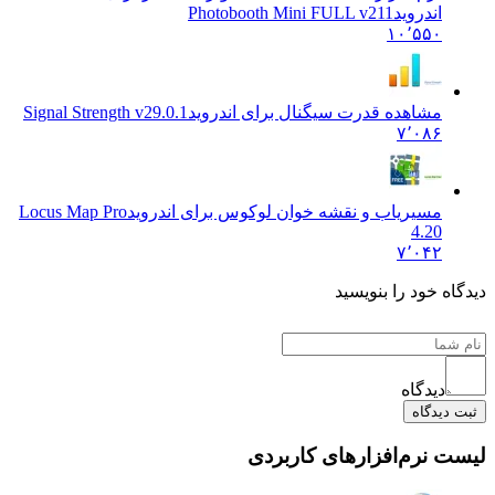
اندروید
Photobooth Mini FULL v211
۱۰٬۵۵۰
مشاهده قدرت سیگنال برای اندروید
Signal Strength v29.0.1
۷٬۰۸۶
مسیریاب و نقشه خوان لوکوس برای اندروید
Locus Map Pro
4.20
۷٬۰۴۲
 خود را بنویسید
دیدگاه
یدگاه
 نرم‌افزارهای کاربردی