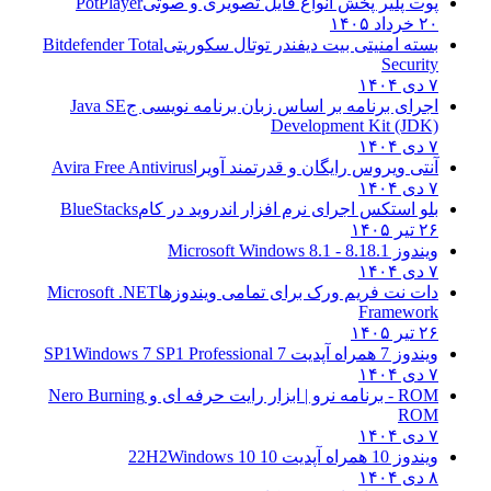
پوت پلیر پخش انواع فایل تصویری و صوتی
PotPlayer
۲۰ خرداد ۱۴۰۵
بسته امنیتی بیت دیفندر توتال سکوریتی
Bitdefender Total
Security
۷ دی ۱۴۰۴
اجرای برنامه بر اساس زبان برنامه نویسی ج
Java SE
Development Kit (JDK)
۷ دی ۱۴۰۴
آنتی ویروس رایگان و قدرتمند آویرا
Avira Free Antivirus
۷ دی ۱۴۰۴
بلو استکس اجرای نرم افزار اندروید در کام
BlueStacks
۲۶ تیر ۱۴۰۵
ویندوز 8.1
8.1 - Microsoft Windows 8.1
۷ دی ۱۴۰۴
دات نت فریم ورک برای تمامی ویندوزها
Microsoft .NET
Framework
۲۶ تیر ۱۴۰۵
ویندوز 7 همراه آپدیت 7 SP1
Windows 7 SP1 Professional
۷ دی ۱۴۰۴
ROM - برنامه نرو | ابزار رایت حرفه ای و
Nero Burning
ROM
۷ دی ۱۴۰۴
ویندوز 10 همراه آپدیت 10 22H2
Windows 10
۸ دی ۱۴۰۴