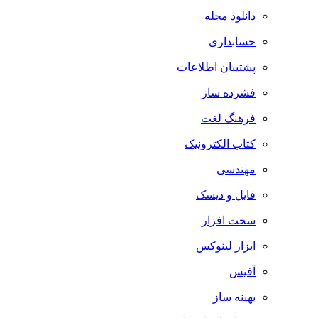
دانلود مجله
حسابداری
پشتیبان اطلاعات
فشرده ساز
فرهنگ لغت
کتاب الکترونیک
مهندسی
فایل و دیسک
سخت افزار
ابزار لینوکس
آفیس
بهینه ساز