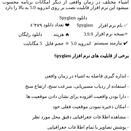
 مختلف در زمان واقعی از دیگر امکانات برنامه محسوب
ن نرم افزار قابلیت نصب بر روی اندروید 5.0 به بالا را دارد
دانلود Spyglass
❤️ تعداد دانلود
Spyglass
نرم افزار
۶٬۴۷۹
 نرم افزار
3.9.9
🔥 هزینه
دانلود رایگان
ازمند سیستم
اندروید 5.0
🔆 حجم فایل
5 مگابایت
 قابلیت های نرم افزار Spyglass
ه گیری فاصله به اشیاء در زمان واقعی
اده از ردیاب مسیریابی، سرعت سنج، ارتفاع سنج
 بودن واقعیت افزوده برای نشان دادن موقعیت ها
ان ذخیره نمودن موقعیت فعلی خود
هده اطلاعات جغرافیایی دقیق محل مورد نظر
 تصاویر با تمام اطلاعات جغرافیایی