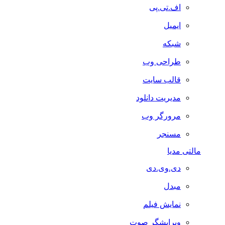
اف.تی.پی
ایمیل
شبکه
طراحی وب
قالب سایت
مدیریت دانلود
مرورگر وب
مسنجر
مالتی مدیا
دی.وی.دی
مبدل
نمایش فیلم
ویرایشگر صوت