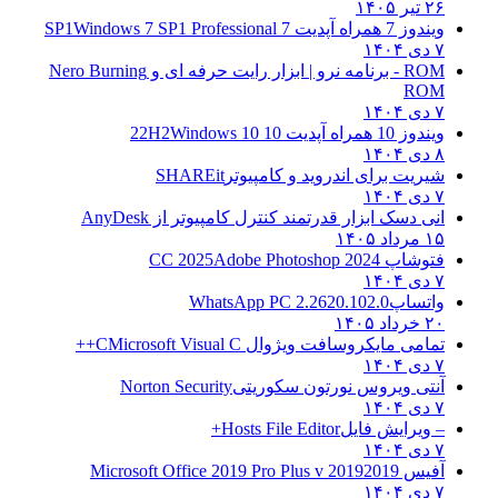
۲۶ تیر ۱۴۰۵
ویندوز 7 همراه آپدیت 7 SP1
Windows 7 SP1 Professional
۷ دی ۱۴۰۴
ROM - برنامه نرو | ابزار رایت حرفه ای و
Nero Burning
ROM
۷ دی ۱۴۰۴
ویندوز 10 همراه آپدیت 10 22H2
Windows 10
۸ دی ۱۴۰۴
شیریت برای اندروید و کامپیوتر
SHAREit
۷ دی ۱۴۰۴
انی دسک ابزار قدرتمند کنترل کامپیوتر از
AnyDesk
۱۵ مرداد ۱۴۰۵
فتوشاپ CC 2025
Adobe Photoshop 2024
۷ دی ۱۴۰۴
واتساپ
WhatsApp PC 2.2620.102.0
۲۰ خرداد ۱۴۰۵
تمامی مایکروسافت ویژوال C
Microsoft Visual C++
۷ دی ۱۴۰۴
آنتی ویروس نورتون سکوریتی
Norton Security
۷ دی ۱۴۰۴
– ویرایش فایل
Hosts File Editor+
۷ دی ۱۴۰۴
آفیس 2019
2019 Microsoft Office 2019 Pro Plus v
۷ دی ۱۴۰۴