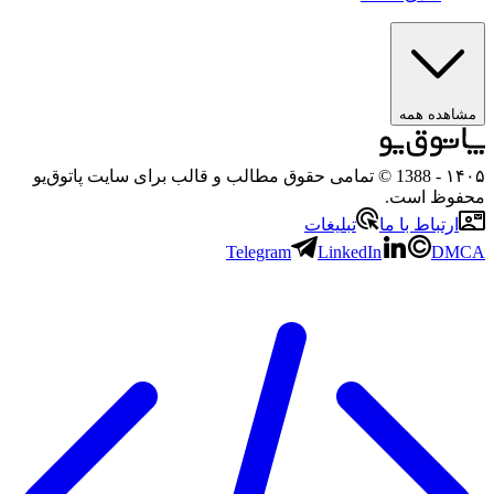
ه همه
- 1388 © تمامی حقوق مطالب و قالب برای سایت پاتوق‌یو
 است.
باط با ما
تبلیغات
Telegram
LinkedIn