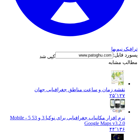
نیم‌بها
فایل:
کپی شد
 مشابه
نقشه زمان و ساعت مناطق جغرافیایی جهان
۲۵٬۱۲۷
نرم افزار مکانیاب جغرافیایی برای نوکیا 3 و 5
3 5 - Mobile
Google Maps v3.2.0
۴۴٬۱۳۶