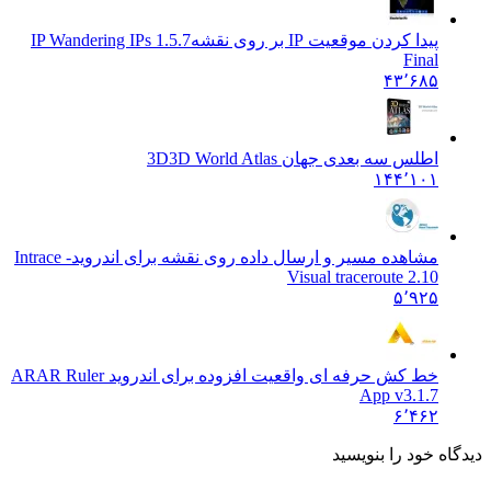
پیدا کردن موقعیت IP بر روی نقشه
IP Wandering IPs 1.5.7
Final
۴۳٬۶۸۵
اطلس سه بعدی جهان 3D
3D World Atlas
۱۴۴٬۱۰۱
مشاهده مسیر و ارسال داده روی نقشه برای اندروید
Intrace -
Visual traceroute 2.10
۵٬۹۲۵
خط کش حرفه ای واقعیت افزوده برای اندروید AR
AR Ruler
App v3.1.7
۶٬۴۶۲
 خود را بنویسید