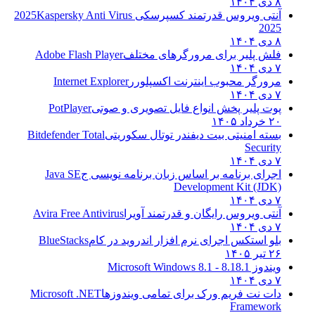
۸ دی ۱۴۰۴
آنتی ویروس قدرتمند کسپرسکی 2025
Kaspersky Anti Virus
2025
۸ دی ۱۴۰۴
فلش پلیر برای مرورگرهای مختلف
Adobe Flash Player
۷ دی ۱۴۰۴
مرورگر محبوب اینترنت اکسپلورر
Internet Explorer
۷ دی ۱۴۰۴
پوت پلیر پخش انواع فایل تصویری و صوتی
PotPlayer
۲۰ خرداد ۱۴۰۵
بسته امنیتی بیت دیفندر توتال سکوریتی
Bitdefender Total
Security
۷ دی ۱۴۰۴
اجرای برنامه بر اساس زبان برنامه نویسی ج
Java SE
Development Kit (JDK)
۷ دی ۱۴۰۴
آنتی ویروس رایگان و قدرتمند آویرا
Avira Free Antivirus
۷ دی ۱۴۰۴
بلو استکس اجرای نرم افزار اندروید در کام
BlueStacks
۲۶ تیر ۱۴۰۵
ویندوز 8.1
8.1 - Microsoft Windows 8.1
۷ دی ۱۴۰۴
دات نت فریم ورک برای تمامی ویندوزها
Microsoft .NET
Framework