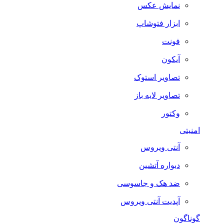
نمایش عکس
ابزار فتوشاپ
فونت
آیکون
تصاویر استوک
تصاویر لایه باز
وکتور
امنیتی
آنتی ویروس
دیواره آتشین
ضد هک و جاسوسی
آپدیت آنتی ویروس
گوناگون