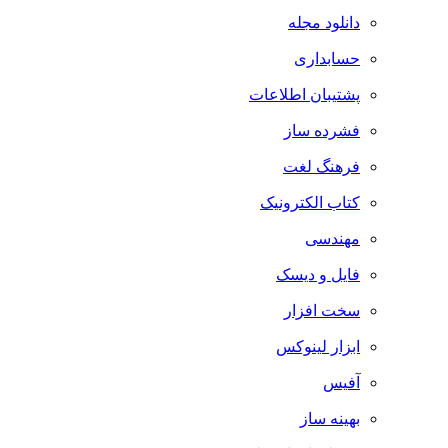
دانلود مجله
حسابداری
پشتیبان اطلاعات
فشرده ساز
فرهنگ لغت
کتاب الکترونیک
مهندسی
فایل و دیسک
سخت افزار
ابزار لینوکس
آفیس
بهینه ساز