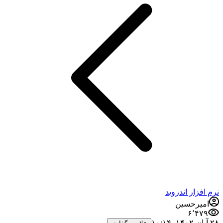
زار اندروید
یرحسین
۶٬۴