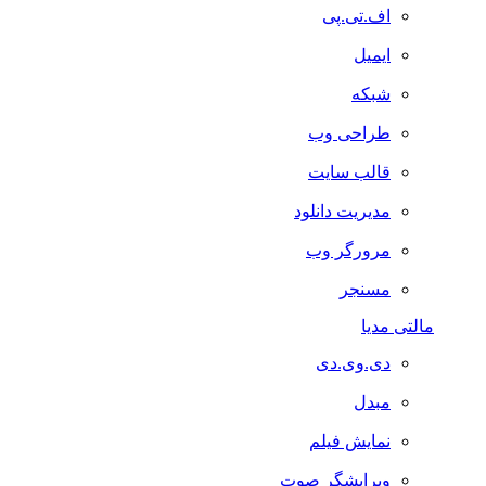
اف.تی.پی
ایمیل
شبکه
طراحی وب
قالب سایت
مدیریت دانلود
مرورگر وب
مسنجر
مالتی مدیا
دی.وی.دی
مبدل
نمایش فیلم
ویرایشگر صوت