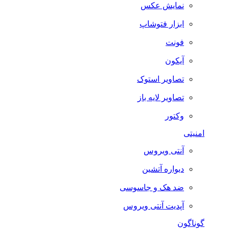
نمایش عکس
ابزار فتوشاپ
فونت
آیکون
تصاویر استوک
تصاویر لایه باز
وکتور
امنیتی
آنتی ویروس
دیواره آتشین
ضد هک و جاسوسی
آپدیت آنتی ویروس
گوناگون