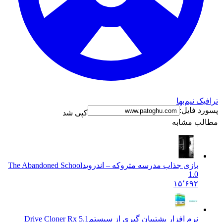
نیم‌بها
فایل:
کپی شد
 مشابه
بازی جذاب مدرسه متروکه – اندروید
The Abandoned School
1.0
۱۵٬۶۹۲
نرم افزار پشتیبان گیری از سیستم
Drive Cloner Rx 5.1