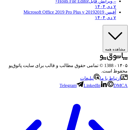
– ویرایش فایل
Hosts File Editor+
۷ دی ۱۴۰۴
آفیس 2019
2019 Microsoft Office 2019 Pro Plus v
۷ دی ۱۴۰۴
ه همه
- 1388 © تمامی حقوق مطالب و قالب برای سایت پاتوق‌یو
 است.
باط با ما
تبلیغات
Telegram
LinkedIn