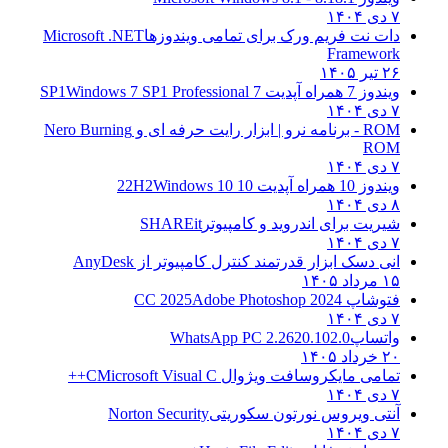
۷ دی ۱۴۰۴
دات نت فریم ورک برای تمامی ویندوزها
Microsoft .NET
Framework
۲۶ تیر ۱۴۰۵
ویندوز 7 همراه آپدیت 7 SP1
Windows 7 SP1 Professional
۷ دی ۱۴۰۴
ROM - برنامه نرو | ابزار رایت حرفه ای و
Nero Burning
ROM
۷ دی ۱۴۰۴
ویندوز 10 همراه آپدیت 10 22H2
Windows 10
۸ دی ۱۴۰۴
شیریت برای اندروید و کامپیوتر
SHAREit
۷ دی ۱۴۰۴
انی دسک ابزار قدرتمند کنترل کامپیوتر از
AnyDesk
۱۵ مرداد ۱۴۰۵
فتوشاپ CC 2025
Adobe Photoshop 2024
۷ دی ۱۴۰۴
واتساپ
WhatsApp PC 2.2620.102.0
۲۰ خرداد ۱۴۰۵
تمامی مایکروسافت ویژوال C
Microsoft Visual C++
۷ دی ۱۴۰۴
آنتی ویروس نورتون سکوریتی
Norton Security
۷ دی ۱۴۰۴