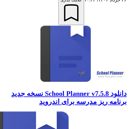
علامت گذاری
دانلود School Planner v7.5.8 نسخه جدید
مه ریز مدرسه برای اندروید