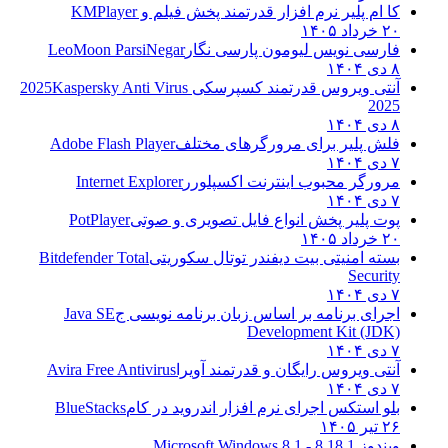
کا ام پلیر نرم افزار قدرتمند پخش فیلم و
KMPlayer
۲۰ خرداد ۱۴۰۵
فارسی نویس لیومون پارسی نگار
LeoMoon ParsiNegar
۸ دی ۱۴۰۴
آنتی ویروس قدرتمند کسپرسکی 2025
Kaspersky Anti Virus
2025
۸ دی ۱۴۰۴
فلش پلیر برای مرورگرهای مختلف
Adobe Flash Player
۷ دی ۱۴۰۴
مرورگر محبوب اینترنت اکسپلورر
Internet Explorer
۷ دی ۱۴۰۴
پوت پلیر پخش انواع فایل تصویری و صوتی
PotPlayer
۲۰ خرداد ۱۴۰۵
بسته امنیتی بیت دیفندر توتال سکوریتی
Bitdefender Total
Security
۷ دی ۱۴۰۴
اجرای برنامه بر اساس زبان برنامه نویسی ج
Java SE
Development Kit (JDK)
۷ دی ۱۴۰۴
آنتی ویروس رایگان و قدرتمند آویرا
Avira Free Antivirus
۷ دی ۱۴۰۴
بلو استکس اجرای نرم افزار اندروید در کام
BlueStacks
۲۶ تیر ۱۴۰۵
ویندوز 8.1
8.1 - Microsoft Windows 8.1