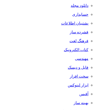
دانلود مجله
حسابداری
پشتیبان اطلاعات
فشرده ساز
فرهنگ لغت
کتاب الکترونیک
مهندسی
فایل و دیسک
سخت افزار
ابزار لینوکس
آفیس
بهینه ساز