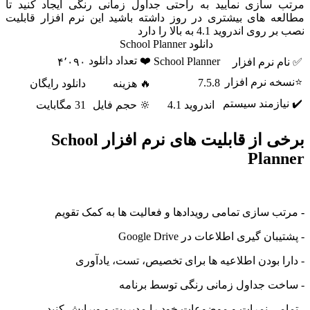
سازی نمایید به راحتی جداول زمانی رنگی ایجاد کنید تا
ه های بیشتری در روز داشته باشید این نرم افزار قابلیت
اندروید 4.1 به بالا را دارد
دانلود School Planner
❤️ تعداد دانلود
School Planner
نرم افزار
۴٬۰۹۰
 نرم افزار
7.5.8
🔥 هزینه
دانلود رایگان
ازمند سیستم
اندروید 4.1
🔆 حجم فایل
31 مگابایت
برخی از قابلیت های نرم افزار School
Pla
 سازی تمامی رویدادها و فعالیت ها به کمک تقویم
ن گیری اطلاعات در Google Drive
 بودن اطلاعیه ها برای تخصیص، تست، یادآوری
ت جداول زمانی رنگی توسط برنامه
ی نمرات و موضوعات خود را مدیریت و ویرایش کنید