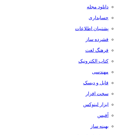
دانلود مجله
حسابداری
پشتیبان اطلاعات
فشرده ساز
فرهنگ لغت
کتاب الکترونیک
مهندسی
فایل و دیسک
سخت افزار
ابزار لینوکس
آفیس
بهینه ساز