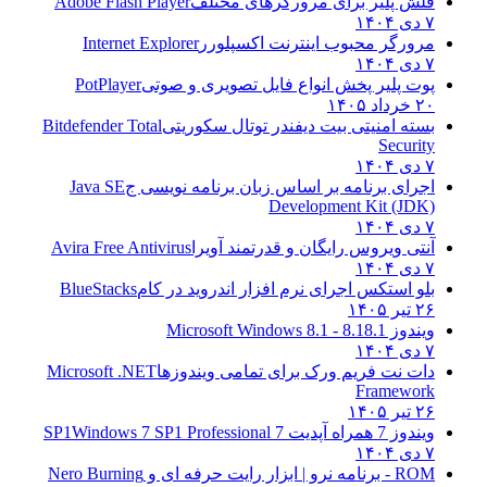
فلش پلیر برای مرورگرهای مختلف
Adobe Flash Player
۷ دی ۱۴۰۴
مرورگر محبوب اینترنت اکسپلورر
Internet Explorer
۷ دی ۱۴۰۴
پوت پلیر پخش انواع فایل تصویری و صوتی
PotPlayer
۲۰ خرداد ۱۴۰۵
بسته امنیتی بیت دیفندر توتال سکوریتی
Bitdefender Total
Security
۷ دی ۱۴۰۴
اجرای برنامه بر اساس زبان برنامه نویسی ج
Java SE
Development Kit (JDK)
۷ دی ۱۴۰۴
آنتی ویروس رایگان و قدرتمند آویرا
Avira Free Antivirus
۷ دی ۱۴۰۴
بلو استکس اجرای نرم افزار اندروید در کام
BlueStacks
۲۶ تیر ۱۴۰۵
ویندوز 8.1
8.1 - Microsoft Windows 8.1
۷ دی ۱۴۰۴
دات نت فریم ورک برای تمامی ویندوزها
Microsoft .NET
Framework
۲۶ تیر ۱۴۰۵
ویندوز 7 همراه آپدیت 7 SP1
Windows 7 SP1 Professional
۷ دی ۱۴۰۴
ROM - برنامه نرو | ابزار رایت حرفه ای و
Nero Burning