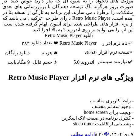
 های دلخواه را به شیوه ای که نیاز دارید عوض کنید. در
بروز هرگونه باگ توسعه دهندگان با بروزرسانی های بعدی
 را برطرف می سازند. این برنامه به تازگی از نسخه بتا در
آمده است. Retro Music Player دارای طراحی ترکیبی می باشد که
م افزار های طراحی شده برای آیفون الهام گرفته شده است.
می توانید بر روی اندروید 5 به بالا اجرا کنید.
دانلود Retro Music Player
❤️ تعداد دانلود
Retro Music Player
نرم افزار
۲۸۴
 نرم افزار
v6.6.0
🔥 هزینه
دانلود رایگان
ازمند سیستم
اندروید 5.0
🔆 حجم فایل
9 مگابابایت
ای نرم افزار Retro Music Player
ط کاربری مناسب
د سه تم مختلف
 home screen
ل برنامه در صفحه لاک اسکرین
 از قابلیت sleep timer
ادامه مطلب