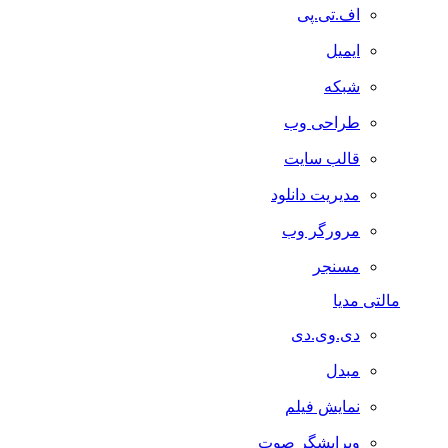
اف.تی.پی
ایمیل
شبکه
طراحی وب
قالب سایت
مدیریت دانلود
مرورگر وب
مسنجر
مالتی مدیا
دی.وی.دی
مبدل
نمایش فیلم
ویرایشگر صوت