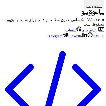
ه همه
- 1388 © تمامی حقوق مطالب و قالب برای سایت پاتوق‌یو
 است.
باط با ما
تبلیغات
Telegram
LinkedIn