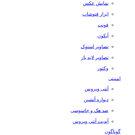
نمایش عکس
ابزار فتوشاپ
فونت
آیکون
تصاویر استوک
تصاویر لایه باز
وکتور
امنیتی
آنتی ویروس
دیواره آتشین
ضد هک و جاسوسی
آپدیت آنتی ویروس
گوناگون