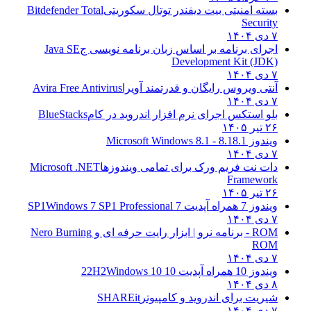
بسته امنیتی بیت دیفندر توتال سکوریتی
Bitdefender Total
Security
۷ دی ۱۴۰۴
اجرای برنامه بر اساس زبان برنامه نویسی ج
Java SE
Development Kit (JDK)
۷ دی ۱۴۰۴
آنتی ویروس رایگان و قدرتمند آویرا
Avira Free Antivirus
۷ دی ۱۴۰۴
بلو استکس اجرای نرم افزار اندروید در کام
BlueStacks
۲۶ تیر ۱۴۰۵
ویندوز 8.1
8.1 - Microsoft Windows 8.1
۷ دی ۱۴۰۴
دات نت فریم ورک برای تمامی ویندوزها
Microsoft .NET
Framework
۲۶ تیر ۱۴۰۵
ویندوز 7 همراه آپدیت 7 SP1
Windows 7 SP1 Professional
۷ دی ۱۴۰۴
ROM - برنامه نرو | ابزار رایت حرفه ای و
Nero Burning
ROM
۷ دی ۱۴۰۴
ویندوز 10 همراه آپدیت 10 22H2
Windows 10
۸ دی ۱۴۰۴
شیریت برای اندروید و کامپیوتر
SHAREit
۷ دی ۱۴۰۴