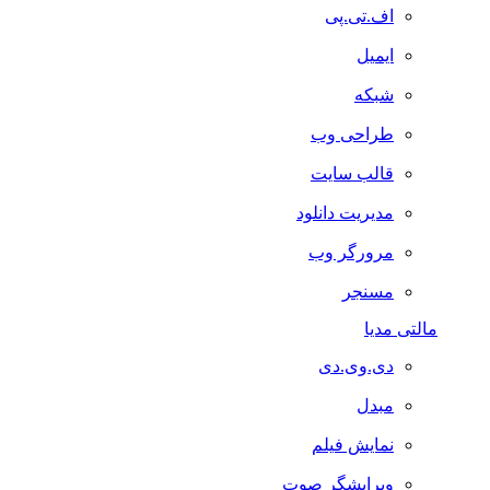
اف.تی.پی
ایمیل
شبکه
طراحی وب
قالب سایت
مدیریت دانلود
مرورگر وب
مسنجر
مالتی مدیا
دی.وی.دی
مبدل
نمایش فیلم
ویرایشگر صوت