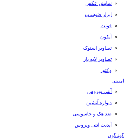
نمایش عکس
ابزار فتوشاپ
فونت
آیکون
تصاویر استوک
تصاویر لایه باز
وکتور
امنیتی
آنتی ویروس
دیواره آتشین
ضد هک و جاسوسی
آپدیت آنتی ویروس
گوناگون