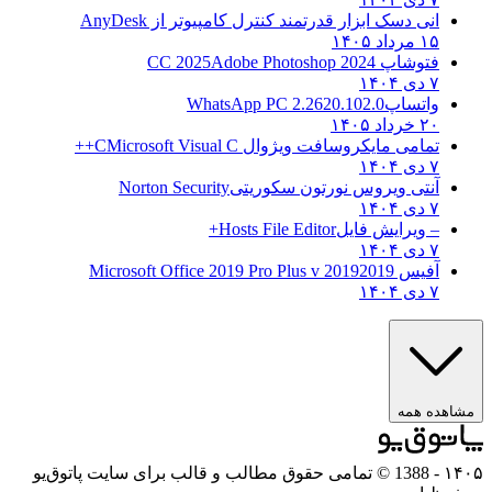
انی دسک ابزار قدرتمند کنترل کامپیوتر از
AnyDesk
۱۵ مرداد ۱۴۰۵
فتوشاپ CC 2025
Adobe Photoshop 2024
۷ دی ۱۴۰۴
واتساپ
WhatsApp PC 2.2620.102.0
۲۰ خرداد ۱۴۰۵
تمامی مایکروسافت ویژوال C
Microsoft Visual C++
۷ دی ۱۴۰۴
آنتی ویروس نورتون سکوریتی
Norton Security
۷ دی ۱۴۰۴
– ویرایش فایل
Hosts File Editor+
۷ دی ۱۴۰۴
آفیس 2019
2019 Microsoft Office 2019 Pro Plus v
۷ دی ۱۴۰۴
ه همه
- 1388 © تمامی حقوق مطالب و قالب برای سایت پاتوق‌یو