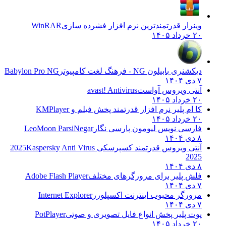
وینرار قدرتمندترین نرم افزار فشرده سازی
WinRAR
۲۰ خرداد ۱۴۰۵
دیکشنری بابیلون NG - فرهنگ لغت کامپیوتر
Babylon Pro NG
۷ دی ۱۴۰۴
آنتی ویروس آواست
avast! Antivirus
۲۰ خرداد ۱۴۰۵
کا ام پلیر نرم افزار قدرتمند پخش فیلم و
KMPlayer
۲۰ خرداد ۱۴۰۵
فارسی نویس لیومون پارسی نگار
LeoMoon ParsiNegar
۸ دی ۱۴۰۴
آنتی ویروس قدرتمند کسپرسکی 2025
Kaspersky Anti Virus
2025
۸ دی ۱۴۰۴
فلش پلیر برای مرورگرهای مختلف
Adobe Flash Player
۷ دی ۱۴۰۴
مرورگر محبوب اینترنت اکسپلورر
Internet Explorer
۷ دی ۱۴۰۴
پوت پلیر پخش انواع فایل تصویری و صوتی
PotPlayer
۲۰ خرداد ۱۴۰۵