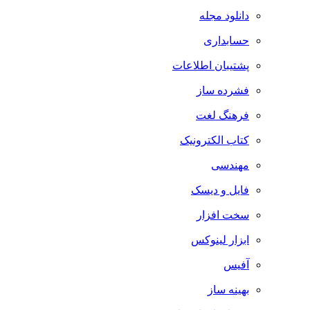
دانلود مجله
حسابداری
پشتیبان اطلاعات
فشرده ساز
فرهنگ لغت
کتاب الکترونیک
مهندسی
فایل و دیسک
سخت افزار
ابزار لینوکس
آفیس
بهینه ساز