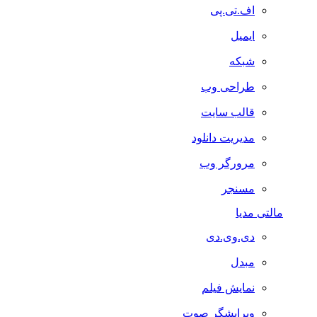
اف.تی.پی
ایمیل
شبکه
طراحی وب
قالب سایت
مدیریت دانلود
مرورگر وب
مسنجر
مالتی مدیا
دی.وی.دی
مبدل
نمایش فیلم
ویرایشگر صوت