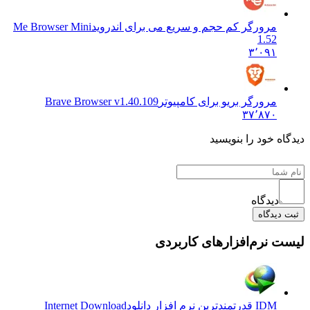
مرورگر کم حجم و سریع می برای اندروید
Me Browser Mini
1.52
۳٬۰۹۱
مرورگر بریو برای کامپیوتر
Brave Browser v1.40.109
۳۷٬۸۷۰
 خود را بنویسید
دیدگاه
یدگاه
نرم‌افزارهای کاربردی
IDM قدرتمندترین نرم افزار دانلود
Internet Download