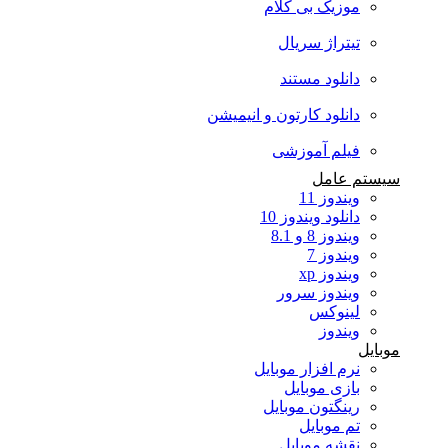
موزیک بی کلام
تیتراژ سریال
دانلود مستند
دانلود کارتون و انیمیشن
فیلم آموزشی
سیستم عامل
ویندوز 11
دانلود ویندوز 10
ویندوز 8 و 8.1
ویندوز 7
ویندوز xp
ویندوز سرور
لینوکس
ویندوز
موبایل
نرم افزار موبایل
بازی موبایل
رینگتون موبایل
تم موبایل
نقشه موبایل