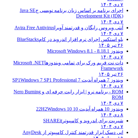
۷ دی ۱۴۰۴
اجرای برنامه بر اساس زبان برنامه نویسی ج
Java SE
Development Kit (JDK)
۷ دی ۱۴۰۴
آنتی ویروس رایگان و قدرتمند آویرا
Avira Free Antivirus
۷ دی ۱۴۰۴
بلو استکس اجرای نرم افزار اندروید در کام
BlueStacks
۲۶ تیر ۱۴۰۵
ویندوز 8.1
8.1 - Microsoft Windows 8.1
۷ دی ۱۴۰۴
دات نت فریم ورک برای تمامی ویندوزها
Microsoft .NET
Framework
۲۶ تیر ۱۴۰۵
ویندوز 7 همراه آپدیت 7 SP1
Windows 7 SP1 Professional
۷ دی ۱۴۰۴
ROM - برنامه نرو | ابزار رایت حرفه ای و
Nero Burning
ROM
۷ دی ۱۴۰۴
ویندوز 10 همراه آپدیت 10 22H2
Windows 10
۸ دی ۱۴۰۴
شیریت برای اندروید و کامپیوتر
SHAREit
۷ دی ۱۴۰۴
انی دسک ابزار قدرتمند کنترل کامپیوتر از
AnyDesk