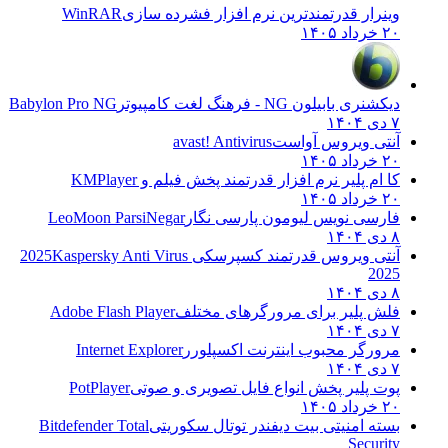
وینرار قدرتمندترین نرم افزار فشرده سازی
WinRAR
۲۰ خرداد ۱۴۰۵
دیکشنری بابیلون NG - فرهنگ لغت کامپیوتر
Babylon Pro NG
۷ دی ۱۴۰۴
آنتی ویروس آواست
avast! Antivirus
۲۰ خرداد ۱۴۰۵
کا ام پلیر نرم افزار قدرتمند پخش فیلم و
KMPlayer
۲۰ خرداد ۱۴۰۵
فارسی نویس لیومون پارسی نگار
LeoMoon ParsiNegar
۸ دی ۱۴۰۴
آنتی ویروس قدرتمند کسپرسکی 2025
Kaspersky Anti Virus
2025
۸ دی ۱۴۰۴
فلش پلیر برای مرورگرهای مختلف
Adobe Flash Player
۷ دی ۱۴۰۴
مرورگر محبوب اینترنت اکسپلورر
Internet Explorer
۷ دی ۱۴۰۴
پوت پلیر پخش انواع فایل تصویری و صوتی
PotPlayer
۲۰ خرداد ۱۴۰۵
بسته امنیتی بیت دیفندر توتال سکوریتی
Bitdefender Total
Security