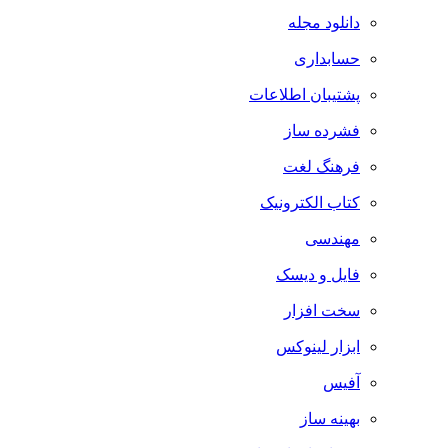
دانلود مجله
حسابداری
پشتیبان اطلاعات
فشرده ساز
فرهنگ لغت
کتاب الکترونیک
مهندسی
فایل و دیسک
سخت افزار
ابزار لینوکس
آفیس
بهینه ساز