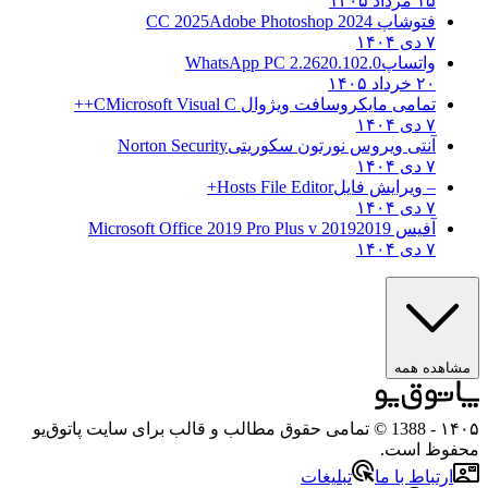
۱۵ مرداد ۱۴۰۵
فتوشاپ CC 2025
Adobe Photoshop 2024
۷ دی ۱۴۰۴
واتساپ
WhatsApp PC 2.2620.102.0
۲۰ خرداد ۱۴۰۵
تمامی مایکروسافت ویژوال C
Microsoft Visual C++
۷ دی ۱۴۰۴
آنتی ویروس نورتون سکوریتی
Norton Security
۷ دی ۱۴۰۴
– ویرایش فایل
Hosts File Editor+
۷ دی ۱۴۰۴
آفیس 2019
2019 Microsoft Office 2019 Pro Plus v
۷ دی ۱۴۰۴
ه همه
- 1388 © تمامی حقوق مطالب و قالب برای سایت پاتوق‌یو
 است.
باط با ما
تبلیغات