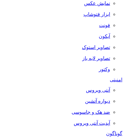
نمایش عکس
ابزار فتوشاپ
فونت
آیکون
تصاویر استوک
تصاویر لایه باز
وکتور
امنیتی
آنتی ویروس
دیواره آتشین
ضد هک و جاسوسی
آپدیت آنتی ویروس
گوناگون