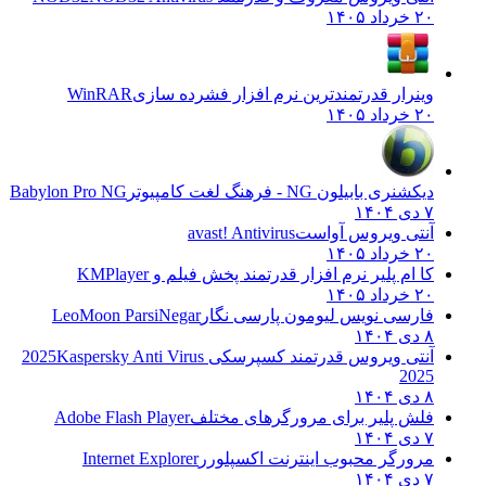
۲۰ خرداد ۱۴۰۵
وینرار قدرتمندترین نرم افزار فشرده سازی
WinRAR
۲۰ خرداد ۱۴۰۵
دیکشنری بابیلون NG - فرهنگ لغت کامپیوتر
Babylon Pro NG
۷ دی ۱۴۰۴
آنتی ویروس آواست
avast! Antivirus
۲۰ خرداد ۱۴۰۵
کا ام پلیر نرم افزار قدرتمند پخش فیلم و
KMPlayer
۲۰ خرداد ۱۴۰۵
فارسی نویس لیومون پارسی نگار
LeoMoon ParsiNegar
۸ دی ۱۴۰۴
آنتی ویروس قدرتمند کسپرسکی 2025
Kaspersky Anti Virus
2025
۸ دی ۱۴۰۴
فلش پلیر برای مرورگرهای مختلف
Adobe Flash Player
۷ دی ۱۴۰۴
مرورگر محبوب اینترنت اکسپلورر
Internet Explorer
۷ دی ۱۴۰۴