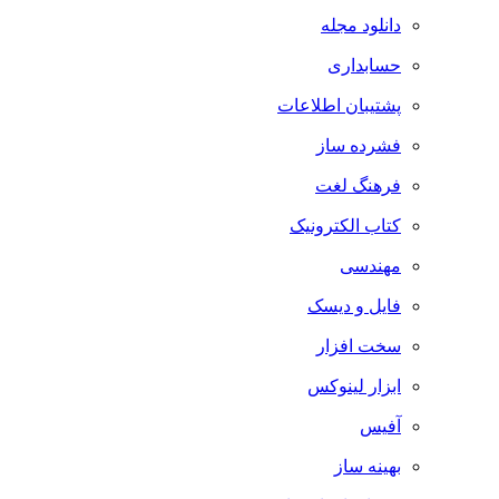
دانلود مجله
حسابداری
پشتیبان اطلاعات
فشرده ساز
فرهنگ لغت
کتاب الکترونیک
مهندسی
فایل و دیسک
سخت افزار
ابزار لینوکس
آفیس
بهینه ساز