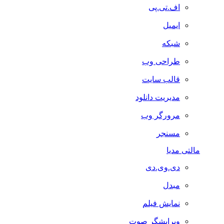
اف.تی.پی
ایمیل
شبکه
طراحی وب
قالب سایت
مدیریت دانلود
مرورگر وب
مسنجر
مالتی مدیا
دی.وی.دی
مبدل
نمایش فیلم
ویرایشگر صوت