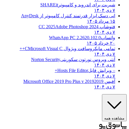
شیریت برای اندروید و کامپیوتر
SHAREit
۷ دی ۱۴۰۴
انی دسک ابزار قدرتمند کنترل کامپیوتر از
AnyDesk
۱۵ مرداد ۱۴۰۵
فتوشاپ CC 2025
Adobe Photoshop 2024
۷ دی ۱۴۰۴
واتساپ
WhatsApp PC 2.2620.102.0
۲۰ خرداد ۱۴۰۵
تمامی مایکروسافت ویژوال C
Microsoft Visual C++
۷ دی ۱۴۰۴
آنتی ویروس نورتون سکوریتی
Norton Security
۷ دی ۱۴۰۴
– ویرایش فایل
Hosts File Editor+
۷ دی ۱۴۰۴
آفیس 2019
2019 Microsoft Office 2019 Pro Plus v
۷ دی ۱۴۰۴
ه همه