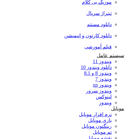
موزیک بی کلام
تیتراژ سریال
دانلود مستند
دانلود کارتون و انیمیشن
فیلم آموزشی
سیستم عامل
ویندوز 11
دانلود ویندوز 10
ویندوز 8 و 8.1
ویندوز 7
ویندوز xp
ویندوز سرور
لینوکس
ویندوز
موبایل
نرم افزار موبایل
بازی موبایل
رینگتون موبایل
تم موبایل
نقشه موبایل