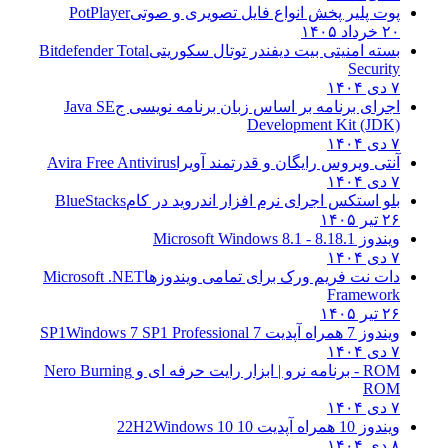
پوت پلیر پخش انواع فایل تصویری و صوتی
PotPlayer
۲۰ خرداد ۱۴۰۵
بسته امنیتی بیت دیفندر توتال سکوریتی
Bitdefender Total
Security
۷ دی ۱۴۰۴
اجرای برنامه بر اساس زبان برنامه نویسی ج
Java SE
Development Kit (JDK)
۷ دی ۱۴۰۴
آنتی ویروس رایگان و قدرتمند آویرا
Avira Free Antivirus
۷ دی ۱۴۰۴
بلو استکس اجرای نرم افزار اندروید در کام
BlueStacks
۲۶ تیر ۱۴۰۵
ویندوز 8.1
8.1 - Microsoft Windows 8.1
۷ دی ۱۴۰۴
دات نت فریم ورک برای تمامی ویندوزها
Microsoft .NET
Framework
۲۶ تیر ۱۴۰۵
ویندوز 7 همراه آپدیت 7 SP1
Windows 7 SP1 Professional
۷ دی ۱۴۰۴
ROM - برنامه نرو | ابزار رایت حرفه ای و
Nero Burning
ROM
۷ دی ۱۴۰۴
ویندوز 10 همراه آپدیت 10 22H2
Windows 10
۸ دی ۱۴۰۴