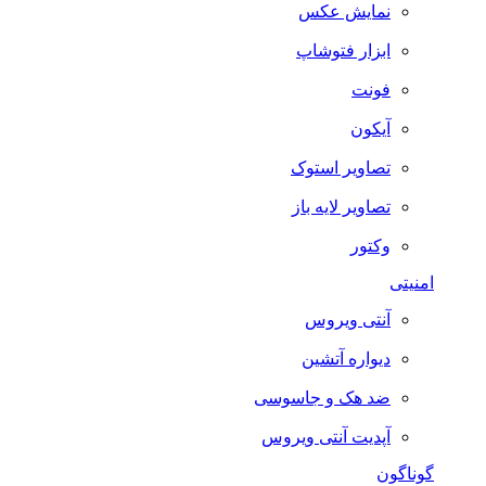
نمایش عکس
ابزار فتوشاپ
فونت
آیکون
تصاویر استوک
تصاویر لایه باز
وکتور
امنیتی
آنتی ویروس
دیواره آتشین
ضد هک و جاسوسی
آپدیت آنتی ویروس
گوناگون