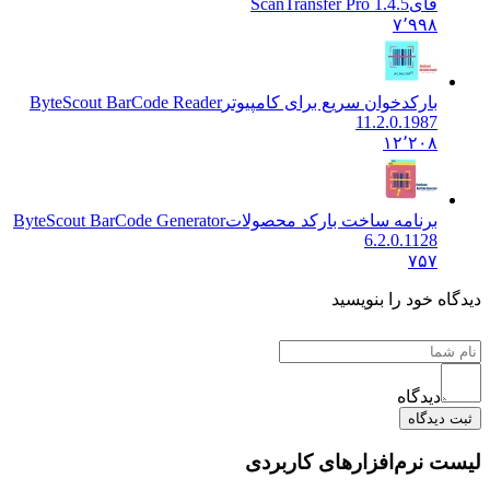
فای
ScanTransfer Pro 1.4.5
۷٬۹۹۸
بارکدخوان سریع برای کامپیوتر
ByteScout BarCode Reader
11.2.0.1987
۱۲٬۲۰۸
برنامه ساخت بارکد محصولات
ByteScout BarCode Generator
6.2.0.1128
۷۵۷
 خود را بنویسید
دیدگاه
یدگاه
نرم‌افزارهای کاربردی