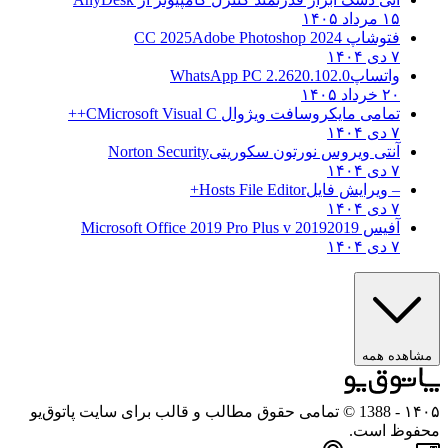
۱۵ مرداد ۱۴۰۵
فتوشاپ CC 2025
Adobe Photoshop 2024
۷ دی ۱۴۰۴
واتساپ
WhatsApp PC 2.2620.102.0
۲۰ خرداد ۱۴۰۵
تمامی مایکروسافت ویژوال C
Microsoft Visual C++
۷ دی ۱۴۰۴
آنتی ویروس نورتون سکوریتی
Norton Security
۷ دی ۱۴۰۴
– ویرایش فایل
Hosts File Editor+
۷ دی ۱۴۰۴
آفیس 2019
2019 Microsoft Office 2019 Pro Plus v
۷ دی ۱۴۰۴
ه همه
- 1388 © تمامی حقوق مطالب و قالب برای سایت پاتوق‌یو
 است.