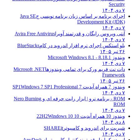
Security
۷ دی ۱۴۰۴
اجرای برنامه بر اساس زبان برنامه نویسی ج
Java SE
Development Kit (JDK)
۷ دی ۱۴۰۴
آنتی ویروس رایگان و قدرتمند آویرا
Avira Free Antivirus
۷ دی ۱۴۰۴
بلو استکس اجرای نرم افزار اندروید در کام
BlueStacks
۲۶ تیر ۱۴۰۵
ویندوز 8.1
8.1 - Microsoft Windows 8.1
۷ دی ۱۴۰۴
دات نت فریم ورک برای تمامی ویندوزها
Microsoft .NET
Framework
۲۶ تیر ۱۴۰۵
ویندوز 7 همراه آپدیت 7 SP1
Windows 7 SP1 Professional
۷ دی ۱۴۰۴
ROM - برنامه نرو | ابزار رایت حرفه ای و
Nero Burning
ROM
۷ دی ۱۴۰۴
ویندوز 10 همراه آپدیت 10 22H2
Windows 10
۸ دی ۱۴۰۴
شیریت برای اندروید و کامپیوتر
SHAREit
۷ دی ۱۴۰۴
انی دسک ابزار قدرتمند کنترل کامپیوتر از
AnyDesk