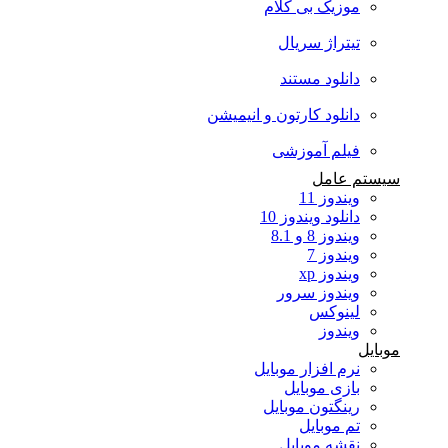
موزیک بی کلام
تیتراژ سریال
دانلود مستند
دانلود کارتون و انیمیشن
فیلم آموزشی
سیستم عامل
ویندوز 11
دانلود ویندوز 10
ویندوز 8 و 8.1
ویندوز 7
ویندوز xp
ویندوز سرور
لینوکس
ویندوز
موبایل
نرم افزار موبایل
بازی موبایل
رینگتون موبایل
تم موبایل
نقشه موبایل