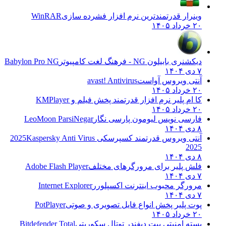
وینرار قدرتمندترین نرم افزار فشرده سازی
WinRAR
۲۰ خرداد ۱۴۰۵
دیکشنری بابیلون NG - فرهنگ لغت کامپیوتر
Babylon Pro NG
۷ دی ۱۴۰۴
آنتی ویروس آواست
avast! Antivirus
۲۰ خرداد ۱۴۰۵
کا ام پلیر نرم افزار قدرتمند پخش فیلم و
KMPlayer
۲۰ خرداد ۱۴۰۵
فارسی نویس لیومون پارسی نگار
LeoMoon ParsiNegar
۸ دی ۱۴۰۴
آنتی ویروس قدرتمند کسپرسکی 2025
Kaspersky Anti Virus
2025
۸ دی ۱۴۰۴
فلش پلیر برای مرورگرهای مختلف
Adobe Flash Player
۷ دی ۱۴۰۴
مرورگر محبوب اینترنت اکسپلورر
Internet Explorer
۷ دی ۱۴۰۴
پوت پلیر پخش انواع فایل تصویری و صوتی
PotPlayer
۲۰ خرداد ۱۴۰۵
بسته امنیتی بیت دیفندر توتال سکوریتی
Bitdefender Total