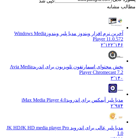
کپی شد
 مشابه
آخرین نرم افزار ویندوز مدیا پلیر ویندوز
Windows Media
Player 11.0.572
۲٬۱۲۲٬۱۴۶
پخش محتوای اسمارتفون تلویزیون برای اندرید
Avia Media
Player Chromecast 7.2
۳٬۱۴۰
مدیا پلیر آیمکس برای اندروید
iMax Media Player 4.0
۲٬۹۷۴
مدیا پلیر عالی برای اندروید JK HD
JK HD media player Pro
1.0