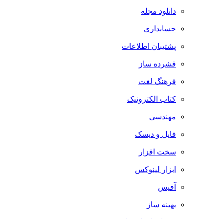
دانلود مجله
حسابداری
پشتیبان اطلاعات
فشرده ساز
فرهنگ لغت
کتاب الکترونیک
مهندسی
فایل و دیسک
سخت افزار
ابزار لینوکس
آفیس
بهینه ساز