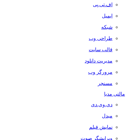
اف.تی.پی
ایمیل
شبکه
طراحی وب
قالب سایت
مدیریت دانلود
مرورگر وب
مسنجر
مالتی مدیا
دی.وی.دی
مبدل
نمایش فیلم
ویرایشگر صوت