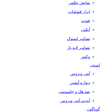
نمایش عکس
ابزار فتوشاپ
فونت
آیکون
تصاویر استوک
تصاویر لایه باز
وکتور
امنیتی
آنتی ویروس
دیواره آتشین
ضد هک و جاسوسی
آپدیت آنتی ویروس
گوناگون