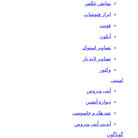
نمایش عکس
ابزار فتوشاپ
فونت
آیکون
تصاویر استوک
تصاویر لایه باز
وکتور
امنیتی
آنتی ویروس
دیواره آتشین
ضد هک و جاسوسی
آپدیت آنتی ویروس
گوناگون