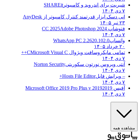
شیریت برای اندروید و کامپیوتر
SHAREit
۷ دی ۱۴۰۴
انی دسک ابزار قدرتمند کنترل کامپیوتر از
AnyDesk
۲۳ تیر ۱۴۰۵
فتوشاپ CC 2025
Adobe Photoshop 2024
۷ دی ۱۴۰۴
واتساپ
WhatsApp PC 2.2620.102.0
۲۰ خرداد ۱۴۰۵
تمامی مایکروسافت ویژوال C
Microsoft Visual C++
۷ دی ۱۴۰۴
آنتی ویروس نورتون سکوریتی
Norton Security
۷ دی ۱۴۰۴
– ویرایش فایل
Hosts File Editor+
۷ دی ۱۴۰۴
آفیس 2019
2019 Microsoft Office 2019 Pro Plus v
۷ دی ۱۴۰۴
ه همه