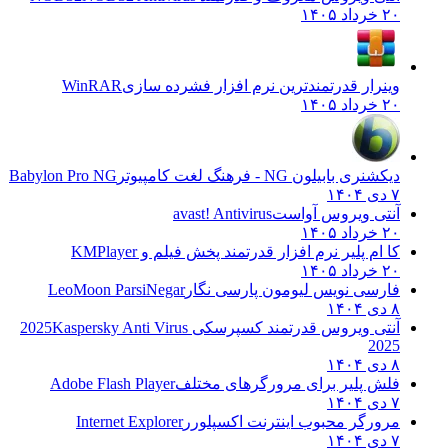
۲۰ خرداد ۱۴۰۵
وینرار قدرتمندترین نرم افزار فشرده سازی
WinRAR
۲۰ خرداد ۱۴۰۵
دیکشنری بابیلون NG - فرهنگ لغت کامپیوتر
Babylon Pro NG
۷ دی ۱۴۰۴
آنتی ویروس آواست
avast! Antivirus
۲۰ خرداد ۱۴۰۵
کا ام پلیر نرم افزار قدرتمند پخش فیلم و
KMPlayer
۲۰ خرداد ۱۴۰۵
فارسی نویس لیومون پارسی نگار
LeoMoon ParsiNegar
۸ دی ۱۴۰۴
آنتی ویروس قدرتمند کسپرسکی 2025
Kaspersky Anti Virus
2025
۸ دی ۱۴۰۴
فلش پلیر برای مرورگرهای مختلف
Adobe Flash Player
۷ دی ۱۴۰۴
مرورگر محبوب اینترنت اکسپلورر
Internet Explorer
۷ دی ۱۴۰۴