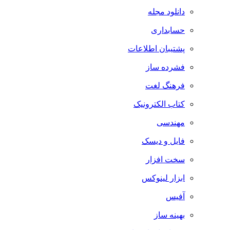
دانلود مجله
حسابداری
پشتیبان اطلاعات
فشرده ساز
فرهنگ لغت
کتاب الکترونیک
مهندسی
فایل و دیسک
سخت افزار
ابزار لینوکس
آفیس
بهینه ساز