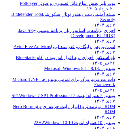
پوت پلیر پخش انواع فایل تصویری و صوتی
PotPlayer
۲۰ خرداد ۱۴۰۵
بسته امنیتی بیت دیفندر توتال سکوریتی
Bitdefender Total
Security
۷ دی ۱۴۰۴
اجرای برنامه بر اساس زبان برنامه نویسی ج
Java SE
Development Kit (JDK)
۷ دی ۱۴۰۴
آنتی ویروس رایگان و قدرتمند آویرا
Avira Free Antivirus
۷ دی ۱۴۰۴
بلو استکس اجرای نرم افزار اندروید در کام
BlueStacks
۲۶ تیر ۱۴۰۵
ویندوز 8.1
8.1 - Microsoft Windows 8.1
۷ دی ۱۴۰۴
دات نت فریم ورک برای تمامی ویندوزها
Microsoft .NET
Framework
۲۶ تیر ۱۴۰۵
ویندوز 7 همراه آپدیت 7 SP1
Windows 7 SP1 Professional
۷ دی ۱۴۰۴
ROM - برنامه نرو | ابزار رایت حرفه ای و
Nero Burning
ROM
۷ دی ۱۴۰۴
ویندوز 10 همراه آپدیت 10 22H2
Windows 10
۸ دی ۱۴۰۴