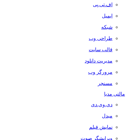
اف.تی.پی
ایمیل
شبکه
طراحی وب
قالب سایت
مدیریت دانلود
مرورگر وب
مسنجر
مالتی مدیا
دی.وی.دی
مبدل
نمایش فیلم
ویرایشگر صوت