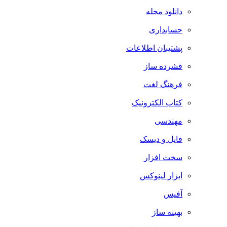
دانلود مجله
حسابداری
پشتیبان اطلاعات
فشرده ساز
فرهنگ لغت
کتاب الکترونیک
مهندسی
فایل و دیسک
سخت افزار
ابزار لینوکس
آفیس
بهینه ساز