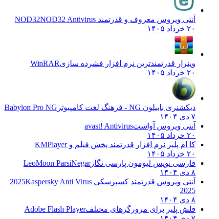
آنتی ویروس معروف و قدرتمند NOD32
NOD32 Antivirus
۲۰ خرداد ۱۴۰۵
وینرار قدرتمندترین نرم افزار فشرده سازی
WinRAR
۲۰ خرداد ۱۴۰۵
دیکشنری بابیلون NG - فرهنگ لغت کامپیوتر
Babylon Pro NG
۷ دی ۱۴۰۴
آنتی ویروس آواست
avast! Antivirus
۲۰ خرداد ۱۴۰۵
کا ام پلیر نرم افزار قدرتمند پخش فیلم و
KMPlayer
۲۰ خرداد ۱۴۰۵
فارسی نویس لیومون پارسی نگار
LeoMoon ParsiNegar
۸ دی ۱۴۰۴
آنتی ویروس قدرتمند کسپرسکی 2025
Kaspersky Anti Virus
2025
۸ دی ۱۴۰۴
فلش پلیر برای مرورگرهای مختلف
Adobe Flash Player
۷ دی ۱۴۰۴