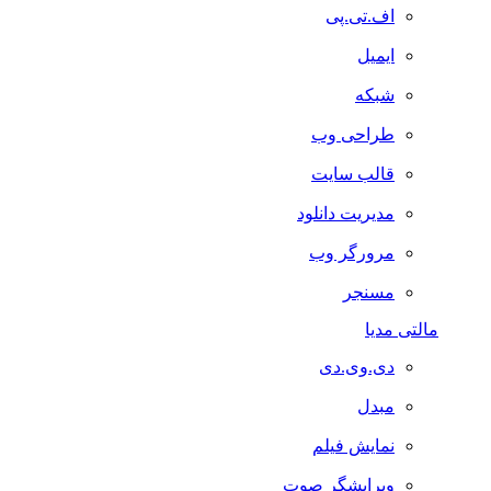
اف.تی.پی
ایمیل
شبکه
طراحی وب
قالب سایت
مدیریت دانلود
مرورگر وب
مسنجر
مالتی مدیا
دی.وی.دی
مبدل
نمایش فیلم
ویرایشگر صوت