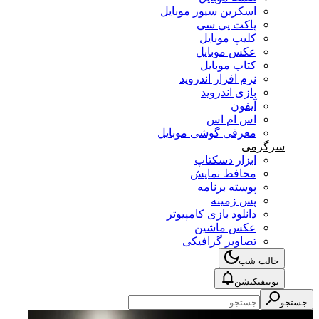
اسکرین سیور موبایل
پاکت پی سی
کلیپ موبایل
عکس موبایل
کتاب موبایل
نرم افزار اندروید
بازی اندروید
آیفون
اس ام اس
معرفی گوشی موبایل
سرگرمی
ابزار دسکتاپ
محافظ نمایش
پوسته برنامه
پس زمینه
دانلود بازی کامپیوتر
عکس ماشین
تصاویر گرافیکی
حالت شب
نوتیفیکیشن
جستجو