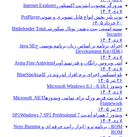
مرورگر محبوب اینترنت اکسپلورر
Internet Explorer
۷ دی ۱۴۰۴
پوت پلیر پخش انواع فایل تصویری و صوتی
PotPlayer
۲۰ خرداد ۱۴۰۵
بسته امنیتی بیت دیفندر توتال سکوریتی
Bitdefender Total
Security
۷ دی ۱۴۰۴
اجرای برنامه بر اساس زبان برنامه نویسی ج
Java SE
Development Kit (JDK)
۷ دی ۱۴۰۴
آنتی ویروس رایگان و قدرتمند آویرا
Avira Free Antivirus
۷ دی ۱۴۰۴
بلو استکس اجرای نرم افزار اندروید در کام
BlueStacks
۲۶ تیر ۱۴۰۵
ویندوز 8.1
8.1 - Microsoft Windows 8.1
۷ دی ۱۴۰۴
دات نت فریم ورک برای تمامی ویندوزها
Microsoft .NET
Framework
۲۶ تیر ۱۴۰۵
ویندوز 7 همراه آپدیت 7 SP1
Windows 7 SP1 Professional
۷ دی ۱۴۰۴
ROM - برنامه نرو | ابزار رایت حرفه ای و
Nero Burning
ROM