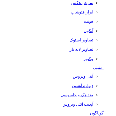
نمایش عکس
ابزار فتوشاپ
فونت
آیکون
تصاویر استوک
تصاویر لایه باز
وکتور
امنیتی
آنتی ویروس
دیواره آتشین
ضد هک و جاسوسی
آپدیت آنتی ویروس
گوناگون