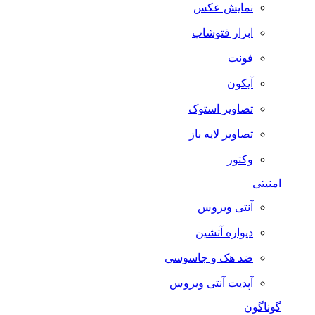
نمایش عکس
ابزار فتوشاپ
فونت
آیکون
تصاویر استوک
تصاویر لایه باز
وکتور
امنیتی
آنتی ویروس
دیواره آتشین
ضد هک و جاسوسی
آپدیت آنتی ویروس
گوناگون