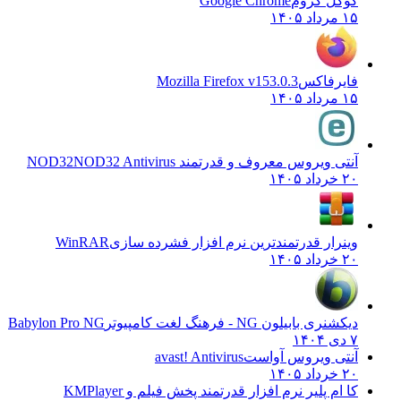
گوگل کروم
Google Chrome
۱۵ مرداد ۱۴۰۵
فایرفاکس
Mozilla Firefox v153.0.3
۱۵ مرداد ۱۴۰۵
آنتی ویروس معروف و قدرتمند NOD32
NOD32 Antivirus
۲۰ خرداد ۱۴۰۵
وینرار قدرتمندترین نرم افزار فشرده سازی
WinRAR
۲۰ خرداد ۱۴۰۵
دیکشنری بابیلون NG - فرهنگ لغت کامپیوتر
Babylon Pro NG
۷ دی ۱۴۰۴
آنتی ویروس آواست
avast! Antivirus
۲۰ خرداد ۱۴۰۵
کا ام پلیر نرم افزار قدرتمند پخش فیلم و
KMPlayer