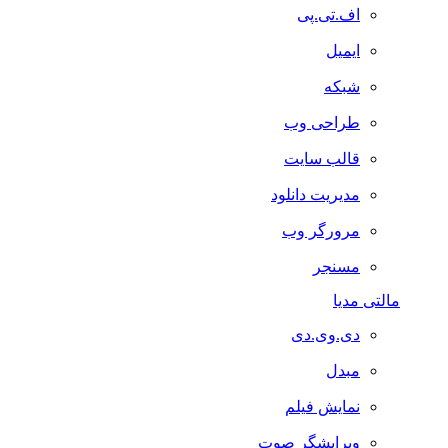
اف.تی.پی
ایمیل
شبکه
طراحی وب
قالب سایت
مدیریت دانلود
مرورگر وب
مسنجر
مالتی مدیا
دی.وی.دی
مبدل
نمایش فیلم
ویرایشگر صوت