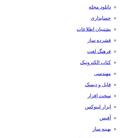
دانلود مجله
حسابداری
پشتیبان اطلاعات
فشرده ساز
فرهنگ لغت
کتاب الکترونیک
مهندسی
فایل و دیسک
سخت افزار
ابزار لینوکس
آفیس
بهینه ساز