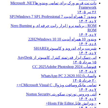
دات نت فریم ورک برای تمامی ویندوزها
Microsoft .NET
Framework
۲۶ تیر ۱۴۰۵
ویندوز 7 همراه آپدیت 7 SP1
Windows 7 SP1 Professional
۷ دی ۱۴۰۴
ROM - برنامه نرو | ابزار رایت حرفه ای و
Nero Burning
ROM
۷ دی ۱۴۰۴
ویندوز 10 همراه آپدیت 10 22H2
Windows 10
۸ دی ۱۴۰۴
شیریت برای اندروید و کامپیوتر
SHAREit
۷ دی ۱۴۰۴
انی دسک ابزار قدرتمند کنترل کامپیوتر از
AnyDesk
۱۵ مرداد ۱۴۰۵
فتوشاپ CC 2025
Adobe Photoshop 2024
۷ دی ۱۴۰۴
واتساپ
WhatsApp PC 2.2620.102.0
۲۰ خرداد ۱۴۰۵
تمامی مایکروسافت ویژوال C
Microsoft Visual C++
۷ دی ۱۴۰۴
آنتی ویروس نورتون سکوریتی
Norton Security
۷ دی ۱۴۰۴
– ویرایش فایل
Hosts File Editor+
۷ دی ۱۴۰۴