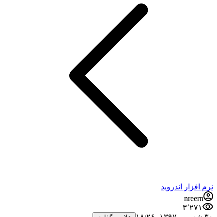
نرم افزار اندروید
nreern
۳٬۲۷۱
۳۰ شهریور ۱۳۹۷،‏ ۱۸:۲۶