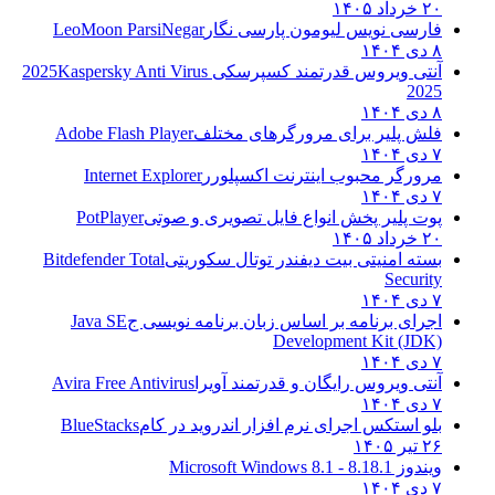
۲۰ خرداد ۱۴۰۵
فارسی نویس لیومون پارسی نگار
LeoMoon ParsiNegar
۸ دی ۱۴۰۴
آنتی ویروس قدرتمند کسپرسکی 2025
Kaspersky Anti Virus
2025
۸ دی ۱۴۰۴
فلش پلیر برای مرورگرهای مختلف
Adobe Flash Player
۷ دی ۱۴۰۴
مرورگر محبوب اینترنت اکسپلورر
Internet Explorer
۷ دی ۱۴۰۴
پوت پلیر پخش انواع فایل تصویری و صوتی
PotPlayer
۲۰ خرداد ۱۴۰۵
بسته امنیتی بیت دیفندر توتال سکوریتی
Bitdefender Total
Security
۷ دی ۱۴۰۴
اجرای برنامه بر اساس زبان برنامه نویسی ج
Java SE
Development Kit (JDK)
۷ دی ۱۴۰۴
آنتی ویروس رایگان و قدرتمند آویرا
Avira Free Antivirus
۷ دی ۱۴۰۴
بلو استکس اجرای نرم افزار اندروید در کام
BlueStacks
۲۶ تیر ۱۴۰۵
ویندوز 8.1
8.1 - Microsoft Windows 8.1
۷ دی ۱۴۰۴