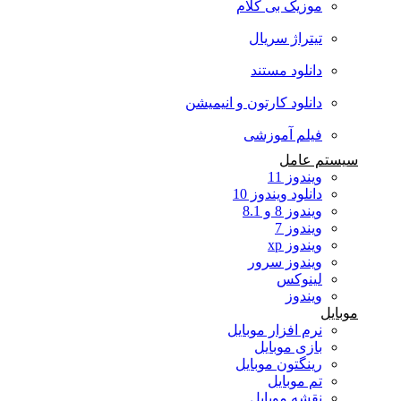
موزیک بی کلام
تیتراژ سریال
دانلود مستند
دانلود کارتون و انیمیشن
فیلم آموزشی
سیستم عامل
ویندوز 11
دانلود ویندوز 10
ویندوز 8 و 8.1
ویندوز 7
ویندوز xp
ویندوز سرور
لینوکس
ویندوز
موبایل
نرم افزار موبایل
بازی موبایل
رینگتون موبایل
تم موبایل
نقشه موبایل