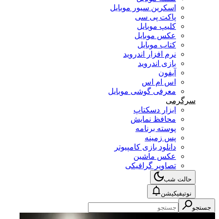
اسکرین سیور موبایل
پاکت پی سی
کلیپ موبایل
عکس موبایل
کتاب موبایل
نرم افزار اندروید
بازی اندروید
آیفون
اس ام اس
معرفی گوشی موبایل
سرگرمی
ابزار دسکتاپ
محافظ نمایش
پوسته برنامه
پس زمینه
دانلود بازی کامپیوتر
عکس ماشین
تصاویر گرافیکی
حالت شب
نوتیفیکیشن
جستجو