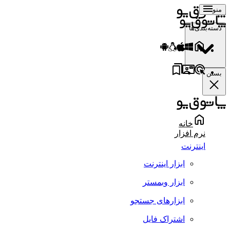
منو
دسته‌بندی‌ها
بستن
خانه
نرم افزار
اینترنت
ابزار اینترنت
ابزار وبمستر
ابزارهای جستجو
اشتراک فایل