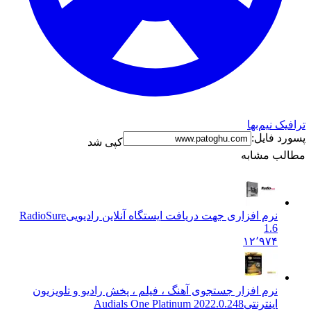
ترافیک نیم‌بها
پسورد فایل:
کپی شد
مطالب مشابه
نرم افزاری جهت دریافت ایستگاه آنلاین رادیویی
RadioSure
1.6
۱۲٬۹۷۴
نرم افزار جستجوی آهنگ ، فیلم ، پخش رادیو و تلویزیون
اینترنتی
Audials One Platinum 2022.0.248