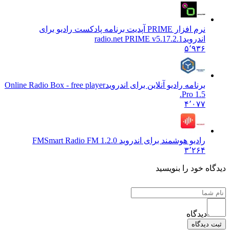
نرم افزار PRIME آپدیت برنامه پادکست رادیو برای
اندروید
radio.net PRIME v5.17.2.1
۵٬۹۳۶
برنامه رادیو آنلاین برای اندروید
Online Radio Box - free player
Pro 1.5.
۴٬۰۷۷
رادیو هوشمند برای اندروید FM
Smart Radio FM 1.2.0
۳٬۲۶۴
 خود را بنویسید
دیدگاه
یدگاه