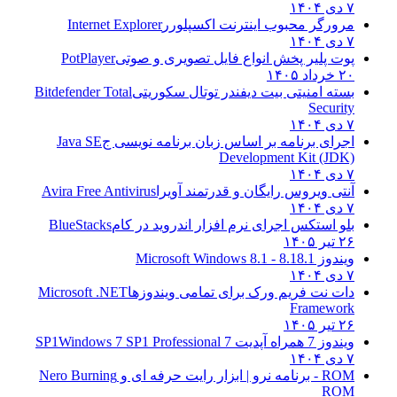
۷ دی ۱۴۰۴
مرورگر محبوب اینترنت اکسپلورر
Internet Explorer
۷ دی ۱۴۰۴
پوت پلیر پخش انواع فایل تصویری و صوتی
PotPlayer
۲۰ خرداد ۱۴۰۵
بسته امنیتی بیت دیفندر توتال سکوریتی
Bitdefender Total
Security
۷ دی ۱۴۰۴
اجرای برنامه بر اساس زبان برنامه نویسی ج
Java SE
Development Kit (JDK)
۷ دی ۱۴۰۴
آنتی ویروس رایگان و قدرتمند آویرا
Avira Free Antivirus
۷ دی ۱۴۰۴
بلو استکس اجرای نرم افزار اندروید در کام
BlueStacks
۲۶ تیر ۱۴۰۵
ویندوز 8.1
8.1 - Microsoft Windows 8.1
۷ دی ۱۴۰۴
دات نت فریم ورک برای تمامی ویندوزها
Microsoft .NET
Framework
۲۶ تیر ۱۴۰۵
ویندوز 7 همراه آپدیت 7 SP1
Windows 7 SP1 Professional
۷ دی ۱۴۰۴
ROM - برنامه نرو | ابزار رایت حرفه ای و
Nero Burning
ROM