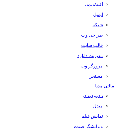
اف.تی.پی
ایمیل
شبکه
طراحی وب
قالب سایت
مدیریت دانلود
مرورگر وب
مسنجر
مالتی مدیا
دی.وی.دی
مبدل
نمایش فیلم
ویرایشگر صوت