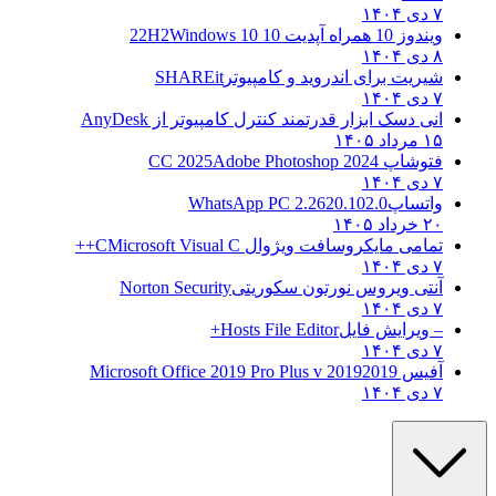
۷ دی ۱۴۰۴
ویندوز 10 همراه آپدیت 10 22H2
Windows 10
۸ دی ۱۴۰۴
شیریت برای اندروید و کامپیوتر
SHAREit
۷ دی ۱۴۰۴
انی دسک ابزار قدرتمند کنترل کامپیوتر از
AnyDesk
۱۵ مرداد ۱۴۰۵
فتوشاپ CC 2025
Adobe Photoshop 2024
۷ دی ۱۴۰۴
واتساپ
WhatsApp PC 2.2620.102.0
۲۰ خرداد ۱۴۰۵
تمامی مایکروسافت ویژوال C
Microsoft Visual C++
۷ دی ۱۴۰۴
آنتی ویروس نورتون سکوریتی
Norton Security
۷ دی ۱۴۰۴
– ویرایش فایل
Hosts File Editor+
۷ دی ۱۴۰۴
آفیس 2019
2019 Microsoft Office 2019 Pro Plus v
۷ دی ۱۴۰۴