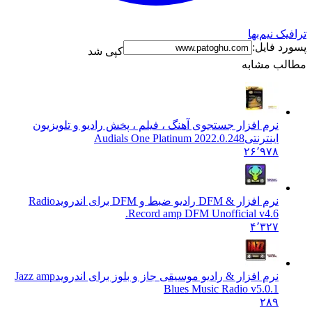
نیم‌بها
فایل:
کپی شد
 مشابه
نرم افزار جستجوی آهنگ ، فیلم ، پخش رادیو و تلویزیون
اینترنتی
Audials One Platinum 2022.0.248
۲۶٬۹۷۸
نرم افزار & DFM رادیو ضبط و DFM برای اندروید
Radio
Record amp DFM Unofficial v4.6.
۴٬۳۲۷
نرم افزار & رادیو موسیقی جاز و بلوز برای اندروید
Jazz amp
Blues Music Radio v5.0.1
۲۸۹