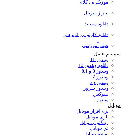
موزیک بی کلام
تیتراژ سریال
دانلود مستند
دانلود کارتون و انیمیشن
فیلم آموزشی
سیستم عامل
ویندوز 11
دانلود ویندوز 10
ویندوز 8 و 8.1
ویندوز 7
ویندوز xp
ویندوز سرور
لینوکس
ویندوز
موبایل
نرم افزار موبایل
بازی موبایل
رینگتون موبایل
تم موبایل
نقشه موبایل