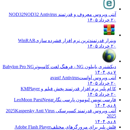
آنتی ویروس معروف و قدرتمند NOD32
NOD32 Antivirus
۲۰ خرداد ۱۴۰۵
وینرار قدرتمندترین نرم افزار فشرده سازی
WinRAR
۲۰ خرداد ۱۴۰۵
دیکشنری بابیلون NG - فرهنگ لغت کامپیوتر
Babylon Pro NG
۷ دی ۱۴۰۴
آنتی ویروس آواست
avast! Antivirus
۲۰ خرداد ۱۴۰۵
کا ام پلیر نرم افزار قدرتمند پخش فیلم و
KMPlayer
۲۰ خرداد ۱۴۰۵
فارسی نویس لیومون پارسی نگار
LeoMoon ParsiNegar
۸ دی ۱۴۰۴
آنتی ویروس قدرتمند کسپرسکی 2025
Kaspersky Anti Virus
2025
۸ دی ۱۴۰۴
فلش پلیر برای مرورگرهای مختلف
Adobe Flash Player