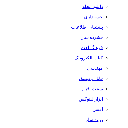
دانلود مجله
حسابداری
پشتیبان اطلاعات
فشرده ساز
فرهنگ لغت
کتاب الکترونیک
مهندسی
فایل و دیسک
سخت افزار
ابزار لینوکس
آفیس
بهینه ساز