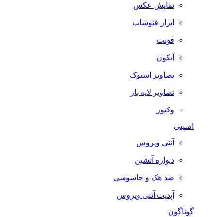
نمایش عکس
ابزار فتوشاپ
فونت
آیکون
تصاویر استوک
تصاویر لایه باز
وکتور
امنیتی
آنتی ویروس
دیواره آتشین
ضد هک و جاسوسی
آپدیت آنتی ویروس
گوناگون