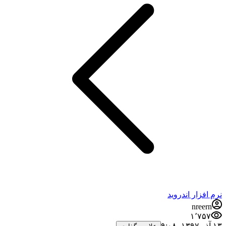
نرم افزار اندروید
nreern
۱٬۷۵۷
۱۳ آذر ۱۳۹۷،‏ ۹:۰۸