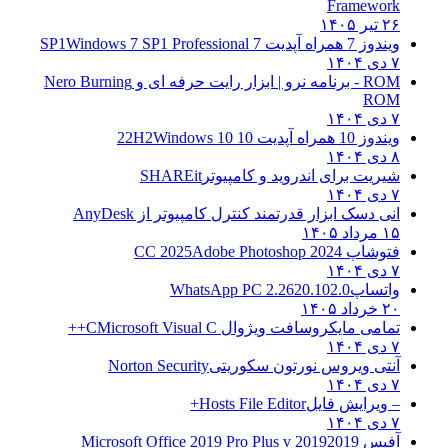
Framework
۲۶ تیر ۱۴۰۵
ویندوز 7 همراه آپدیت 7 SP1
Windows 7 SP1 Professional
۷ دی ۱۴۰۴
ROM - برنامه نرو | ابزار رایت حرفه ای و
Nero Burning
ROM
۷ دی ۱۴۰۴
ویندوز 10 همراه آپدیت 10 22H2
Windows 10
۸ دی ۱۴۰۴
شیریت برای اندروید و کامپیوتر
SHAREit
۷ دی ۱۴۰۴
انی دسک ابزار قدرتمند کنترل کامپیوتر از
AnyDesk
۱۵ مرداد ۱۴۰۵
فتوشاپ CC 2025
Adobe Photoshop 2024
۷ دی ۱۴۰۴
واتساپ
WhatsApp PC 2.2620.102.0
۲۰ خرداد ۱۴۰۵
تمامی مایکروسافت ویژوال C
Microsoft Visual C++
۷ دی ۱۴۰۴
آنتی ویروس نورتون سکوریتی
Norton Security
۷ دی ۱۴۰۴
– ویرایش فایل
Hosts File Editor+
۷ دی ۱۴۰۴
آفیس 2019
2019 Microsoft Office 2019 Pro Plus v