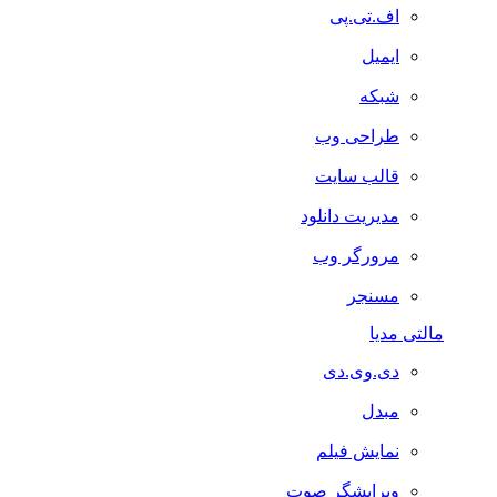
اف.تی.پی
ایمیل
شبکه
طراحی وب
قالب سایت
مدیریت دانلود
مرورگر وب
مسنجر
مالتی مدیا
دی.وی.دی
مبدل
نمایش فیلم
ویرایشگر صوت