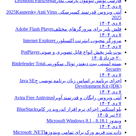
فارسی نویس لیومون پارسی نگار
LeoMoon ParsiNegar
۸ دی ۱۴۰۴
آنتی ویروس قدرتمند کسپرسکی 2025
Kaspersky Anti Virus
2025
۸ دی ۱۴۰۴
فلش پلیر برای مرورگرهای مختلف
Adobe Flash Player
۷ دی ۱۴۰۴
مرورگر محبوب اینترنت اکسپلورر
Internet Explorer
۷ دی ۱۴۰۴
پوت پلیر پخش انواع فایل تصویری و صوتی
PotPlayer
۲۰ خرداد ۱۴۰۵
بسته امنیتی بیت دیفندر توتال سکوریتی
Bitdefender Total
Security
۷ دی ۱۴۰۴
اجرای برنامه بر اساس زبان برنامه نویسی ج
Java SE
Development Kit (JDK)
۷ دی ۱۴۰۴
آنتی ویروس رایگان و قدرتمند آویرا
Avira Free Antivirus
۷ دی ۱۴۰۴
بلو استکس اجرای نرم افزار اندروید در کام
BlueStacks
۲۶ تیر ۱۴۰۵
ویندوز 8.1
8.1 - Microsoft Windows 8.1
۷ دی ۱۴۰۴
دات نت فریم ورک برای تمامی ویندوزها
Microsoft .NET