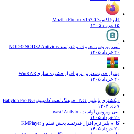
فایرفاکس
Mozilla Firefox v153.0.3
۱۵ مرداد ۱۴۰۵
آنتی ویروس معروف و قدرتمند NOD32
NOD32 Antivirus
۲۰ خرداد ۱۴۰۵
وینرار قدرتمندترین نرم افزار فشرده سازی
WinRAR
۲۰ خرداد ۱۴۰۵
دیکشنری بابیلون NG - فرهنگ لغت کامپیوتر
Babylon Pro NG
۷ دی ۱۴۰۴
آنتی ویروس آواست
avast! Antivirus
۲۰ خرداد ۱۴۰۵
کا ام پلیر نرم افزار قدرتمند پخش فیلم و
KMPlayer
۲۰ خرداد ۱۴۰۵