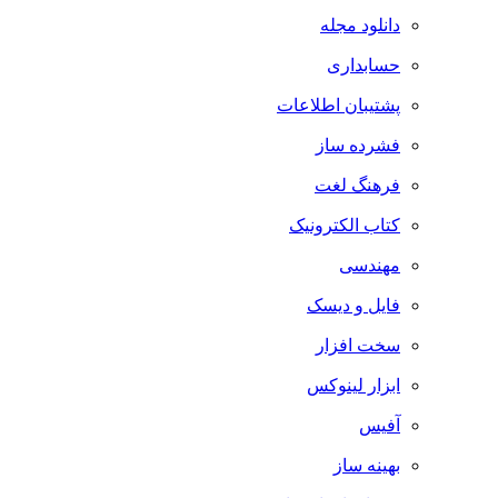
دانلود مجله
حسابداری
پشتیبان اطلاعات
فشرده ساز
فرهنگ لغت
کتاب الکترونیک
مهندسی
فایل و دیسک
سخت افزار
ابزار لینوکس
آفیس
بهینه ساز