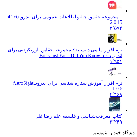
– مجموعه حقایق جالبو اطلاعات عمومی برای اندروید
inFact
2.0.15
۲٬۵۷۴
نرم افزار آیا می دانستید؟ مجموعه حقایق باورنکردنی برای
اندروید Facts:
Just Facts Did You Know 5.2
۱٬۹۵۱
نرم افزار آموزش ستاره شناسی برای اندروید
AstroSight
1.0.6
۲٬۴۶۸
کتاب معرفت‌شناسی و فلسفه علم رضا قلی
۳٬۲۴۹
دیدگاه خود را بنویسید