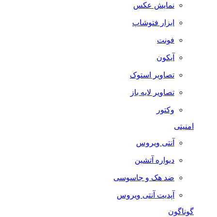
نمایش عکس
ابزار فتوشاپ
فونت
آیکون
تصاویر استوک
تصاویر لایه باز
وکتور
امنیتی
آنتی ویروس
دیواره آتشین
ضد هک و جاسوسی
آپدیت آنتی ویروس
گوناگون