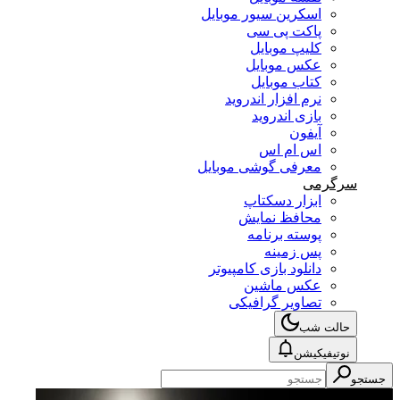
اسکرین سیور موبایل
پاکت پی سی
کلیپ موبایل
عکس موبایل
کتاب موبایل
نرم افزار اندروید
بازی اندروید
آیفون
اس ام اس
معرفی گوشی موبایل
سرگرمی
ابزار دسکتاپ
محافظ نمایش
پوسته برنامه
پس زمینه
دانلود بازی کامپیوتر
عکس ماشین
تصاویر گرافیکی
حالت شب
نوتیفیکیشن
جستجو