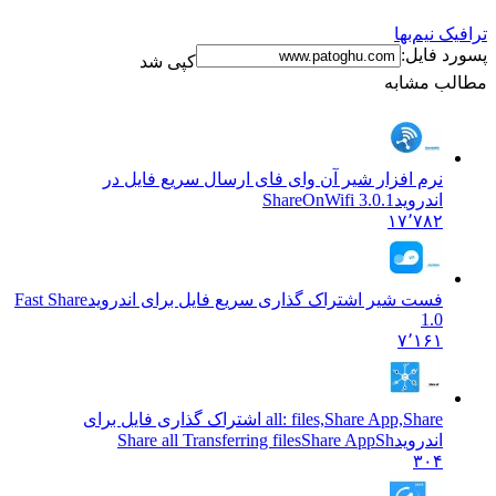
ترافیک نیم‌بها
پسورد فایل:
کپی شد
مطالب مشابه
نرم افزار شیر آن وای فای ارسال سریع فایل در
اندروید
ShareOnWifi 3.0.1
۱۷٬۷۸۲
فست شیر اشتراک گذاری سریع فایل برای اندروید
Fast Share
1.0
۷٬۱۶۱
all: files,Share App,Share اشتراک گذاری فایل برای
اندروید
Share all Transferring filesShare AppSh
۳۰۴