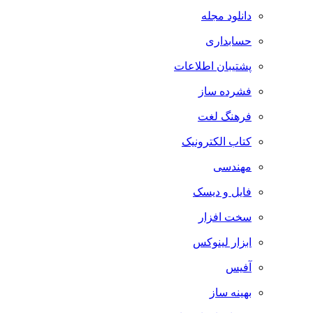
دانلود مجله
حسابداری
پشتیبان اطلاعات
فشرده ساز
فرهنگ لغت
کتاب الکترونیک
مهندسی
فایل و دیسک
سخت افزار
ابزار لینوکس
آفیس
بهینه ساز