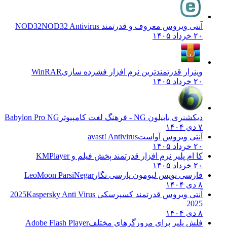
آنتی ویروس معروف و قدرتمند NOD32
NOD32 Antivirus
۲۰ خرداد ۱۴۰۵
وینرار قدرتمندترین نرم افزار فشرده سازی
WinRAR
۲۰ خرداد ۱۴۰۵
دیکشنری بابیلون NG - فرهنگ لغت کامپیوتر
Babylon Pro NG
۷ دی ۱۴۰۴
آنتی ویروس آواست
avast! Antivirus
۲۰ خرداد ۱۴۰۵
کا ام پلیر نرم افزار قدرتمند پخش فیلم و
KMPlayer
۲۰ خرداد ۱۴۰۵
فارسی نویس لیومون پارسی نگار
LeoMoon ParsiNegar
۸ دی ۱۴۰۴
آنتی ویروس قدرتمند کسپرسکی 2025
Kaspersky Anti Virus
2025
۸ دی ۱۴۰۴
فلش پلیر برای مرورگرهای مختلف
Adobe Flash Player