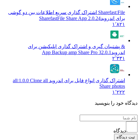
Sharefast:File اشتراک گذاری سریع اطلاعات بین دو گوشی
برای اندروید
SharefastFile Share App 2.0.24
۱٬۸۲۱
& پشتیبان گیری و اشتراک گذاری اپلیکیشن برای
اندروید
32.0.1 App Backup amp Share Pro
۲٬۳۳۱
اشتراک گذاری انواع فایل برای اندروید all:
1.0.0 Clone all
Share photos
۱٬۲۲۲
دیدگاه خود را بنویسید
دیدگاه
ثبت دیدگاه