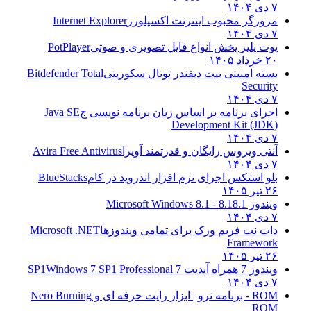
۷ دی ۱۴۰۴
مرورگر محبوب اینترنت اکسپلورر
Internet Explorer
۷ دی ۱۴۰۴
پوت پلیر پخش انواع فایل تصویری و صوتی
PotPlayer
۲۰ خرداد ۱۴۰۵
بسته امنیتی بیت دیفندر توتال سکوریتی
Bitdefender Total
Security
۷ دی ۱۴۰۴
اجرای برنامه بر اساس زبان برنامه نویسی ج
Java SE
Development Kit (JDK)
۷ دی ۱۴۰۴
آنتی ویروس رایگان و قدرتمند آویرا
Avira Free Antivirus
۷ دی ۱۴۰۴
بلو استکس اجرای نرم افزار اندروید در کام
BlueStacks
۲۶ تیر ۱۴۰۵
ویندوز 8.1
8.1 - Microsoft Windows 8.1
۷ دی ۱۴۰۴
دات نت فریم ورک برای تمامی ویندوزها
Microsoft .NET
Framework
۲۶ تیر ۱۴۰۵
ویندوز 7 همراه آپدیت 7 SP1
Windows 7 SP1 Professional
۷ دی ۱۴۰۴
ROM - برنامه نرو | ابزار رایت حرفه ای و
Nero Burning
ROM