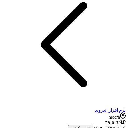
نرم افزار اندروید
nreern
۳۹٬۵۲۲
۵ دی ۱۳۹۷،‏ ۱:۰۵