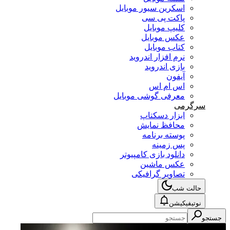
اسکرین سیور موبایل
پاکت پی سی
کلیپ موبایل
عکس موبایل
کتاب موبایل
نرم افزار اندروید
بازی اندروید
آیفون
اس ام اس
معرفی گوشی موبایل
سرگرمی
ابزار دسکتاپ
محافظ نمایش
پوسته برنامه
پس زمینه
دانلود بازی کامپیوتر
عکس ماشین
تصاویر گرافیکی
حالت شب
نوتیفیکیشن
جستجو