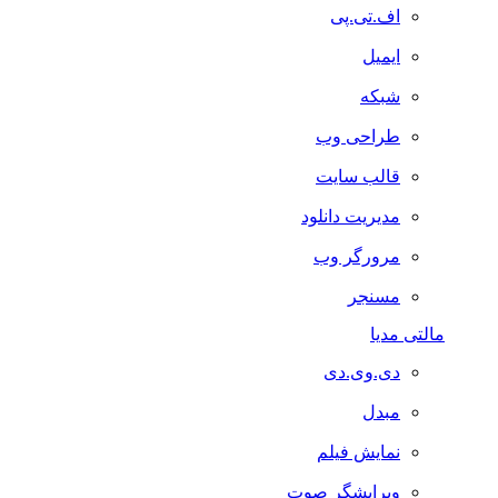
اف.تی.پی
ایمیل
شبکه
طراحی وب
قالب سایت
مدیریت دانلود
مرورگر وب
مسنجر
مالتی مدیا
دی.وی.دی
مبدل
نمایش فیلم
ویرایشگر صوت