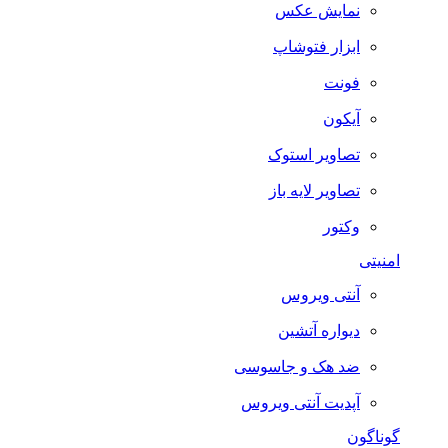
نمایش عکس
ابزار فتوشاپ
فونت
آیکون
تصاویر استوک
تصاویر لایه باز
وکتور
امنیتی
آنتی ویروس
دیواره آتشین
ضد هک و جاسوسی
آپدیت آنتی ویروس
گوناگون