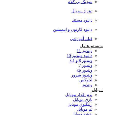
موزیک بی کلام
تیتراژ سریال
دانلود مستند
دانلود کارتون و انیمیشن
فیلم آموزشی
سیستم عامل
ویندوز 11
دانلود ویندوز 10
ویندوز 8 و 8.1
ویندوز 7
ویندوز xp
ویندوز سرور
لینوکس
ویندوز
موبایل
نرم افزار موبایل
بازی موبایل
رینگتون موبایل
تم موبایل
نقشه موبایل