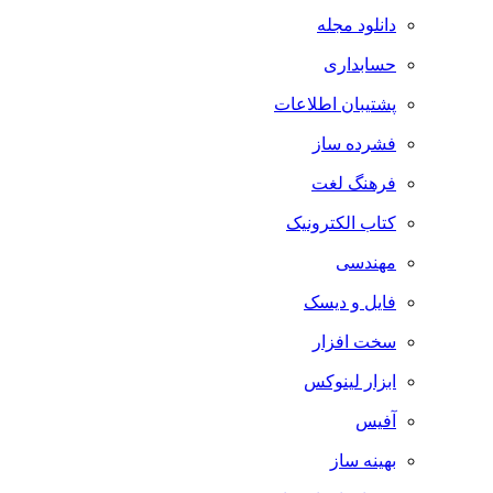
دانلود مجله
حسابداری
پشتیبان اطلاعات
فشرده ساز
فرهنگ لغت
کتاب الکترونیک
مهندسی
فایل و دیسک
سخت افزار
ابزار لینوکس
آفیس
بهینه ساز