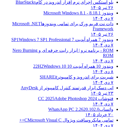
بلو استکس اجرای نرم افزار اندروید در کام
BlueStacks
۲۶ تیر ۱۴۰۵
ویندوز 8.1
8.1 - Microsoft Windows 8.1
۷ دی ۱۴۰۴
دات نت فریم ورک برای تمامی ویندوزها
Microsoft .NET
Framework
۲۶ تیر ۱۴۰۵
ویندوز 7 همراه آپدیت 7 SP1
Windows 7 SP1 Professional
۷ دی ۱۴۰۴
ROM - برنامه نرو | ابزار رایت حرفه ای و
Nero Burning
ROM
۷ دی ۱۴۰۴
ویندوز 10 همراه آپدیت 10 22H2
Windows 10
۸ دی ۱۴۰۴
شیریت برای اندروید و کامپیوتر
SHAREit
۷ دی ۱۴۰۴
انی دسک ابزار قدرتمند کنترل کامپیوتر از
AnyDesk
۲۳ تیر ۱۴۰۵
فتوشاپ CC 2025
Adobe Photoshop 2024
۷ دی ۱۴۰۴
واتساپ
WhatsApp PC 2.2620.102.0
۲۰ خرداد ۱۴۰۵
تمامی مایکروسافت ویژوال C
Microsoft Visual C++
۷ دی ۱۴۰۴