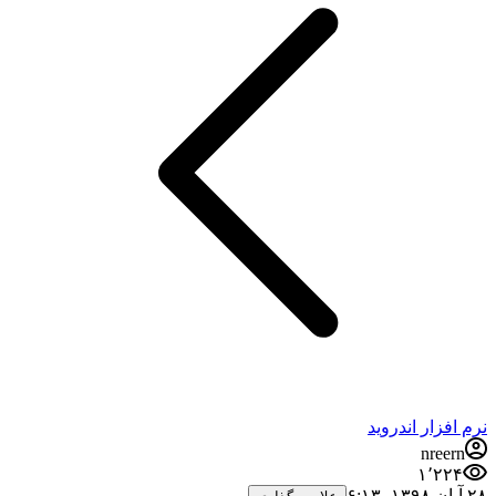
نرم افزار اندروید
nreern
۱٬۲۲۴
۲۸ آبان ۱۳۹۸،‏ ۶:۱۳