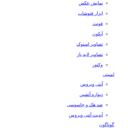
نمایش عکس
ابزار فتوشاپ
فونت
آیکون
تصاویر استوک
تصاویر لایه باز
وکتور
امنیتی
آنتی ویروس
دیواره آتشین
ضد هک و جاسوسی
آپدیت آنتی ویروس
گوناگون