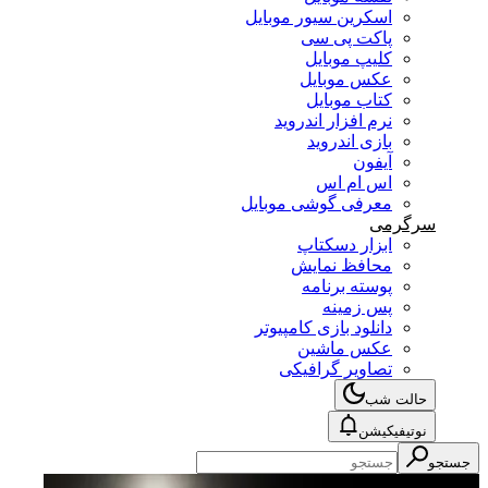
اسکرین سیور موبایل
پاکت پی سی
کلیپ موبایل
عکس موبایل
کتاب موبایل
نرم افزار اندروید
بازی اندروید
آیفون
اس ام اس
معرفی گوشی موبایل
سرگرمی
ابزار دسکتاپ
محافظ نمایش
پوسته برنامه
پس زمینه
دانلود بازی کامپیوتر
عکس ماشین
تصاویر گرافیکی
حالت شب
نوتیفیکیشن
جستجو