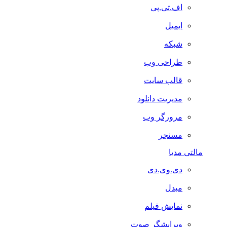
اف.تی.پی
ایمیل
شبکه
طراحی وب
قالب سایت
مدیریت دانلود
مرورگر وب
مسنجر
مالتی مدیا
دی.وی.دی
مبدل
نمایش فیلم
ویرایشگر صوت