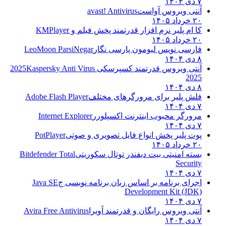
۷ دی ۱۴۰۴
آنتی ویروس آواست
avast! Antivirus
۲۰ خرداد ۱۴۰۵
کا ام پلیر نرم افزار قدرتمند پخش فیلم و
KMPlayer
۲۰ خرداد ۱۴۰۵
فارسی نویس لیومون پارسی نگار
LeoMoon ParsiNegar
۸ دی ۱۴۰۴
آنتی ویروس قدرتمند کسپرسکی 2025
Kaspersky Anti Virus
2025
۸ دی ۱۴۰۴
فلش پلیر برای مرورگرهای مختلف
Adobe Flash Player
۷ دی ۱۴۰۴
مرورگر محبوب اینترنت اکسپلورر
Internet Explorer
۷ دی ۱۴۰۴
پوت پلیر پخش انواع فایل تصویری و صوتی
PotPlayer
۲۰ خرداد ۱۴۰۵
بسته امنیتی بیت دیفندر توتال سکوریتی
Bitdefender Total
Security
۷ دی ۱۴۰۴
اجرای برنامه بر اساس زبان برنامه نویسی ج
Java SE
Development Kit (JDK)
۷ دی ۱۴۰۴
آنتی ویروس رایگان و قدرتمند آویرا
Avira Free Antivirus
۷ دی ۱۴۰۴