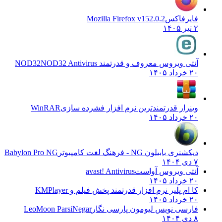
فایرفاکس
Mozilla Firefox v152.0.2
۲ تیر ۱۴۰۵
آنتی ویروس معروف و قدرتمند NOD32
NOD32 Antivirus
۲۰ خرداد ۱۴۰۵
وینرار قدرتمندترین نرم افزار فشرده سازی
WinRAR
۲۰ خرداد ۱۴۰۵
دیکشنری بابیلون NG - فرهنگ لغت کامپیوتر
Babylon Pro NG
۷ دی ۱۴۰۴
آنتی ویروس آواست
avast! Antivirus
۲۰ خرداد ۱۴۰۵
کا ام پلیر نرم افزار قدرتمند پخش فیلم و
KMPlayer
۲۰ خرداد ۱۴۰۵
فارسی نویس لیومون پارسی نگار
LeoMoon ParsiNegar
۸ دی ۱۴۰۴