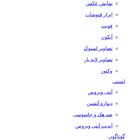
نمایش عکس
ابزار فتوشاپ
فونت
آیکون
تصاویر استوک
تصاویر لایه باز
وکتور
امنیتی
آنتی ویروس
دیواره آتشین
ضد هک و جاسوسی
آپدیت آنتی ویروس
گوناگون