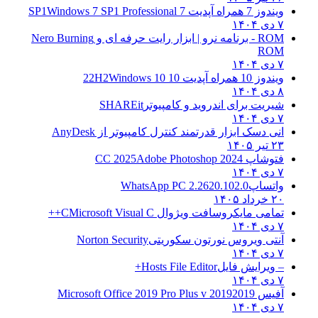
ویندوز 7 همراه آپدیت 7 SP1
Windows 7 SP1 Professional
۷ دی ۱۴۰۴
ROM - برنامه نرو | ابزار رایت حرفه ای و
Nero Burning
ROM
۷ دی ۱۴۰۴
ویندوز 10 همراه آپدیت 10 22H2
Windows 10
۸ دی ۱۴۰۴
شیریت برای اندروید و کامپیوتر
SHAREit
۷ دی ۱۴۰۴
انی دسک ابزار قدرتمند کنترل کامپیوتر از
AnyDesk
۲۳ تیر ۱۴۰۵
فتوشاپ CC 2025
Adobe Photoshop 2024
۷ دی ۱۴۰۴
واتساپ
WhatsApp PC 2.2620.102.0
۲۰ خرداد ۱۴۰۵
تمامی مایکروسافت ویژوال C
Microsoft Visual C++
۷ دی ۱۴۰۴
آنتی ویروس نورتون سکوریتی
Norton Security
۷ دی ۱۴۰۴
– ویرایش فایل
Hosts File Editor+
۷ دی ۱۴۰۴
آفیس 2019
2019 Microsoft Office 2019 Pro Plus v
۷ دی ۱۴۰۴