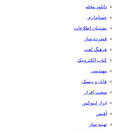
دانلود مجله
حسابداری
پشتیبان اطلاعات
فشرده ساز
فرهنگ لغت
کتاب الکترونیک
مهندسی
فایل و دیسک
سخت افزار
ابزار لینوکس
آفیس
بهینه ساز