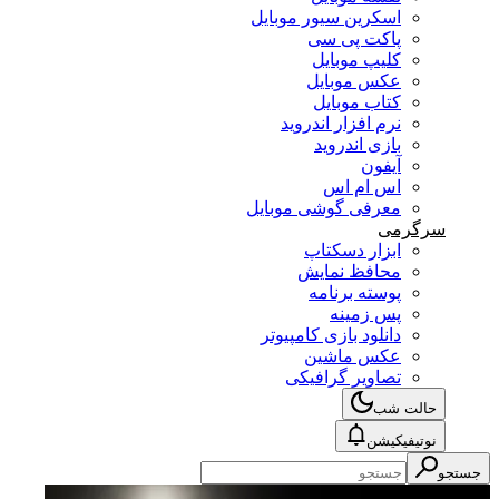
اسکرین سیور موبایل
پاکت پی سی
کلیپ موبایل
عکس موبایل
کتاب موبایل
نرم افزار اندروید
بازی اندروید
آیفون
اس ام اس
معرفی گوشی موبایل
سرگرمی
ابزار دسکتاپ
محافظ نمایش
پوسته برنامه
پس زمینه
دانلود بازی کامپیوتر
عکس ماشین
تصاویر گرافیکی
حالت شب
نوتیفیکیشن
جستجو