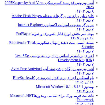
آنتی ویروس قدرتمند کسپرسکی 2025
Kaspersky Anti Virus
2025
۸ دی ۱۴۰۴
فلش پلیر برای مرورگرهای مختلف
Adobe Flash Player
۷ دی ۱۴۰۴
مرورگر محبوب اینترنت اکسپلورر
Internet Explorer
۷ دی ۱۴۰۴
پوت پلیر پخش انواع فایل تصویری و صوتی
PotPlayer
۲۰ خرداد ۱۴۰۵
بسته امنیتی بیت دیفندر توتال سکوریتی
Bitdefender Total
Security
۷ دی ۱۴۰۴
اجرای برنامه بر اساس زبان برنامه نویسی ج
Java SE
Development Kit (JDK)
۷ دی ۱۴۰۴
آنتی ویروس رایگان و قدرتمند آویرا
Avira Free Antivirus
۷ دی ۱۴۰۴
بلو استکس اجرای نرم افزار اندروید در کام
BlueStacks
۲۶ تیر ۱۴۰۵
ویندوز 8.1
8.1 - Microsoft Windows 8.1
۷ دی ۱۴۰۴
دات نت فریم ورک برای تمامی ویندوزها
Microsoft .NET
Framework
۲۶ تیر ۱۴۰۵