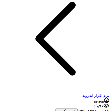
نرم افزار اندروید
nreern
۲٬۸۹۶
۲۶ مهر ۱۳۹۸،‏ ۵:۳۶