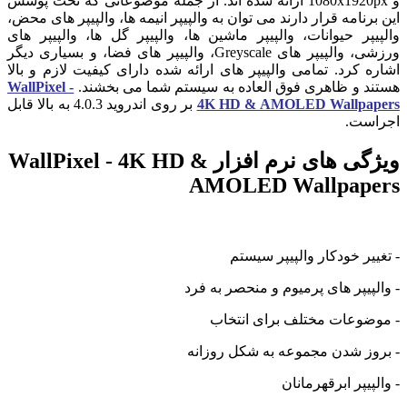
و 1080x1920px ارائه شده اند. از جمله موضوعاتی که تحت پوشش
این برنامه قرار دارند می توان به والپیپر انیمه ها، والپیپر های محض،
والپیپر حیوانات، والپیپر ماشین ها، والپیپر گل ها، والپیپر های
ورزشی، والپیپر های Greyscale، والپیپر های فضا، و بسیاری دیگر
اشاره کرد. تمامی والپیپر های ارائه شده دارای کیفیت لازم و بالا
هستند و ظاهری فوق العاده به سیستم شما می بخشند.
WallPixel -
4K HD & AMOLED Wallpapers
بر روی اندروید 4.0.3 به بالا قابل
اجراست.
ویژگی های نرم افزار WallPixel - 4K HD &
AMOLED Wallpapers
- تغییر خودکار والپیپر سیستم
- والپیپر های پرمیوم و منحصر به فرد
- موضوعات مختلف برای انتخاب
- بروز شدن مجموعه به شکل روزانه
- والپیپر ابرقهرمانان