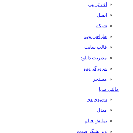
اف.تی.پی
ایمیل
شبکه
طراحی وب
قالب سایت
مدیریت دانلود
مرورگر وب
مسنجر
مالتی مدیا
دی.وی.دی
مبدل
نمایش فیلم
ویرایشگر صوت