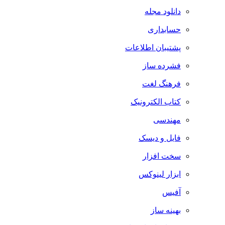
دانلود مجله
حسابداری
پشتیبان اطلاعات
فشرده ساز
فرهنگ لغت
کتاب الکترونیک
مهندسی
فایل و دیسک
سخت افزار
ابزار لینوکس
آفیس
بهینه ساز