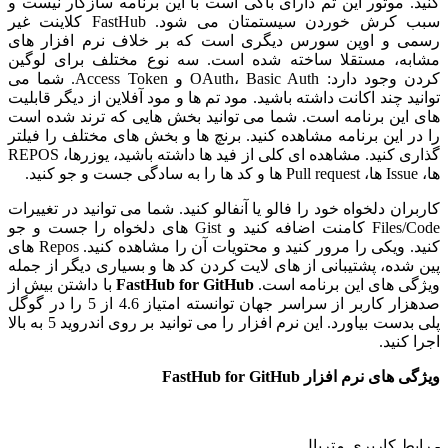
کنید. موتور این تم دارای باگی است با این برنامه سازگار نیست و
سبب کرش خوردن سیستمتان می شود. FastHub کلاینت غیر
رسمی و اوپن سورس دیگری است که بر خلاف نرم افزار های
مشابه، مستقلا ساخته شده است. سه نوع مختلف برای لوگین
کردن وجود دارد: OAuth، Basic Auth و Access Token. شما می
توانید چند اکانت داشته باشید. مود تم ها و مود آفلاین از دیگر قابلیت
های این برنامه است. شما می توانید بخش هایی که ترند شده است
را در این برنامه مشاهده کنید. برنچ ها و بخش های مختلف را فیلتر
گذاری کنید. مشاهده ای کلی از فید ها داشته باشید، یوزرها، REPOS
ها، Issue ها، Pull request ها و کد ها را به سادگی جست و جو کنید.
کاربران دلخواه خود را فالو یا آنفالو کنید. شما می توانید در تغییرات
Files/Code کامنت اضافه کنید و Gist های دلخواه را جست و جو
کنید. ویکی را مرور کنید و محتویات آن را مشاهده کنید. Repos های
پین شده، پشتیبانی از های لایت کردن کد ها و بسیاری دیگر از جمله
ویژگی های این برنامه است.
FastHub for GitHub
با داشتن بیش از
صدهزار کاربر از سراسر جهان توانسته امتیاز 4.6 از 5 را در گوگل
پلی بدست بیاورد. این نرم افزار را می توانید بر روی اندروید 5 به بالا
اجرا کنید.
ویژگی های نرم افزار FastHub for GitHub
- رابط کاربری متریال