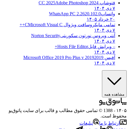
فتوشاپ CC 2025
Adobe Photoshop 2024
۷ دی ۱۴۰۴
واتساپ
WhatsApp PC 2.2620.102.0
۲۰ خرداد ۱۴۰۵
تمامی مایکروسافت ویژوال C
Microsoft Visual C++
۷ دی ۱۴۰۴
آنتی ویروس نورتون سکوریتی
Norton Security
۷ دی ۱۴۰۴
– ویرایش فایل
Hosts File Editor+
۷ دی ۱۴۰۴
آفیس 2019
2019 Microsoft Office 2019 Pro Plus v
۷ دی ۱۴۰۴
مشاهده همه
۱۴۰۵
- 1388 © تمامی حقوق مطالب و قالب برای سایت پاتوق‌یو
محفوظ است.
ارتباط با ما
تبلیغات