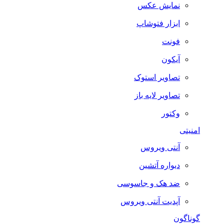
نمایش عکس
ابزار فتوشاپ
فونت
آیکون
تصاویر استوک
تصاویر لایه باز
وکتور
امنیتی
آنتی ویروس
دیواره آتشین
ضد هک و جاسوسی
آپدیت آنتی ویروس
گوناگون