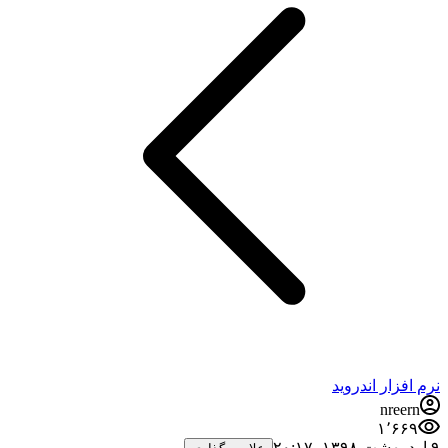
نرم افزار اندروید
nreern
۱٬۶۶۹
۹ اردیبهشت ۱۳۹۸،‏ ۲۰:۱۷