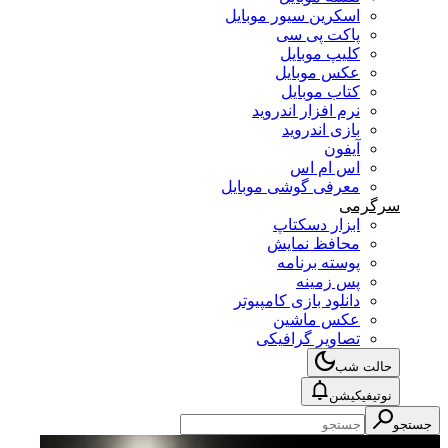
اسکرین سیور موبایل
پاکت پی سی
کلیپ موبایل
عکس موبایل
کتاب موبایل
نرم افزار اندروید
بازی اندروید
آیفون
اس ام اس
معرفی گوشی موبایل
سرگرمی
ابزار دسکتاپ
محافظ نمایش
پوسته برنامه
پس زمینه
دانلود بازی کامپیوتر
عکس ماشین
تصاویر گرافیکی
حالت شب
نوتیفیکیشن
جستجو