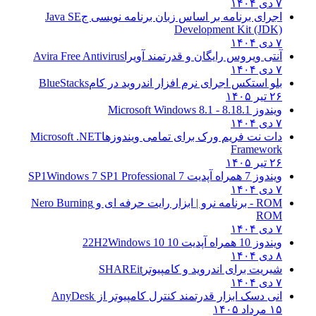
۷ دی ۱۴۰۴
اجرای برنامه بر اساس زبان برنامه نویسی ج
Java SE
Development Kit (JDK)
۷ دی ۱۴۰۴
آنتی ویروس رایگان و قدرتمند آویرا
Avira Free Antivirus
۷ دی ۱۴۰۴
بلو استکس اجرای نرم افزار اندروید در کام
BlueStacks
۲۶ تیر ۱۴۰۵
ویندوز 8.1
8.1 - Microsoft Windows 8.1
۷ دی ۱۴۰۴
دات نت فریم ورک برای تمامی ویندوزها
Microsoft .NET
Framework
۲۶ تیر ۱۴۰۵
ویندوز 7 همراه آپدیت 7 SP1
Windows 7 SP1 Professional
۷ دی ۱۴۰۴
ROM - برنامه نرو | ابزار رایت حرفه ای و
Nero Burning
ROM
۷ دی ۱۴۰۴
ویندوز 10 همراه آپدیت 10 22H2
Windows 10
۸ دی ۱۴۰۴
شیریت برای اندروید و کامپیوتر
SHAREit
۷ دی ۱۴۰۴
انی دسک ابزار قدرتمند کنترل کامپیوتر از
AnyDesk
۱۵ مرداد ۱۴۰۵