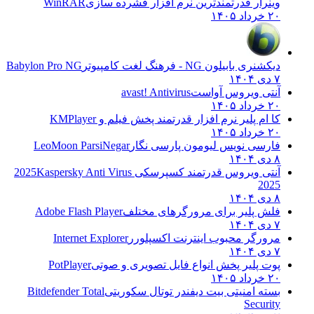
وینرار قدرتمندترین نرم افزار فشرده سازی
WinRAR
۲۰ خرداد ۱۴۰۵
دیکشنری بابیلون NG - فرهنگ لغت کامپیوتر
Babylon Pro NG
۷ دی ۱۴۰۴
آنتی ویروس آواست
avast! Antivirus
۲۰ خرداد ۱۴۰۵
کا ام پلیر نرم افزار قدرتمند پخش فیلم و
KMPlayer
۲۰ خرداد ۱۴۰۵
فارسی نویس لیومون پارسی نگار
LeoMoon ParsiNegar
۸ دی ۱۴۰۴
آنتی ویروس قدرتمند کسپرسکی 2025
Kaspersky Anti Virus
2025
۸ دی ۱۴۰۴
فلش پلیر برای مرورگرهای مختلف
Adobe Flash Player
۷ دی ۱۴۰۴
مرورگر محبوب اینترنت اکسپلورر
Internet Explorer
۷ دی ۱۴۰۴
پوت پلیر پخش انواع فایل تصویری و صوتی
PotPlayer
۲۰ خرداد ۱۴۰۵
بسته امنیتی بیت دیفندر توتال سکوریتی
Bitdefender Total
Security