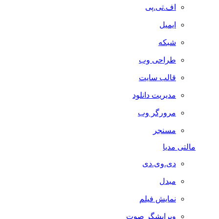
اف.تی.پی
ایمیل
شبکه
طراحی وب
قالب سایت
مدیریت دانلود
مرورگر وب
مسنجر
مالتی مدیا
دی.وی.دی
مبدل
نمایش فیلم
ویرایشگر صوت