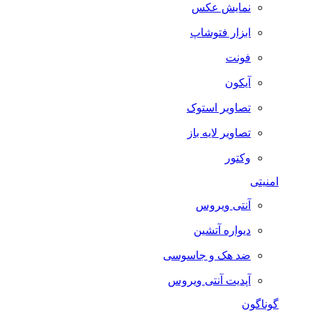
نمایش عکس
ابزار فتوشاپ
فونت
آیکون
تصاویر استوک
تصاویر لایه باز
وکتور
امنیتی
آنتی ویروس
دیواره آتشین
ضد هک و جاسوسی
آپدیت آنتی ویروس
گوناگون