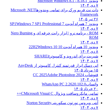
ویندوز 8.1
8.1 - Microsoft Windows 8.1
۷ دی ۱۴۰۴
دات نت فریم ورک برای تمامی ویندوزها
Microsoft .NET
Framework
۲۶ تیر ۱۴۰۵
ویندوز 7 همراه آپدیت 7 SP1
Windows 7 SP1 Professional
۷ دی ۱۴۰۴
ROM - برنامه نرو | ابزار رایت حرفه ای و
Nero Burning
ROM
۷ دی ۱۴۰۴
ویندوز 10 همراه آپدیت 10 22H2
Windows 10
۸ دی ۱۴۰۴
شیریت برای اندروید و کامپیوتر
SHAREit
۷ دی ۱۴۰۴
انی دسک ابزار قدرتمند کنترل کامپیوتر از
AnyDesk
۱۵ مرداد ۱۴۰۵
فتوشاپ CC 2025
Adobe Photoshop 2024
۷ دی ۱۴۰۴
واتساپ
WhatsApp PC 2.2620.102.0
۲۰ خرداد ۱۴۰۵
تمامی مایکروسافت ویژوال C
Microsoft Visual C++
۷ دی ۱۴۰۴
آنتی ویروس نورتون سکوریتی
Norton Security
۷ دی ۱۴۰۴