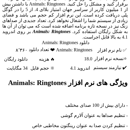
برقرار کنید و مشکل را حل کنید. Animals: Ringtones با داشتن بیش
از 1 میلیون کاربر از سراسر جهان امتیاز بلاای 4. از 5 را در گوگل
پلی دریافت کرده است. این نرم افزار کم حجم می باشد و فضای
زیادی از سیستم شما را اشغال نخواهد کرد. تعداد جدیدی از صداهای
زنگ نیز در نسخه تازه برنامه اضافه شده است که می توان از آن ها
به شکل رایگان استفاده کرد.
Animals: Ringtones
بر روی اندروید
4.1 به بالا قابل اجراست.
دانلود Animals: Ringtones
❤️ تعداد دانلود
Animals: Ringtones
✅ نام نرم افزار
۸٬۳۶۰
⭐نسخه نرم افزار
18.0
🔥 هزینه
دانلود رایگان
✔️ نیازمند سیستم
اندروید 4.1
🔆 حجم فایل
34 مگابایت
ویژگی های نرم افزار Animals: Ringtones
- دارای بیش از 100 صدای مختلف
- تنظیم صداها به عنوان آلارم گوشی
- تنظیم کردن صدا به عنوان رینگتون مخاطبی خاص