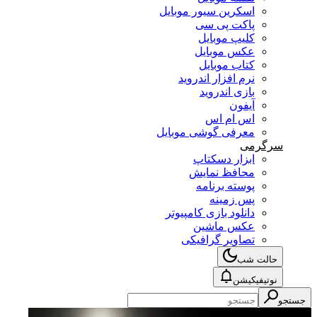
اسکرین سیور موبایل
پاکت پی سی
کلیپ موبایل
عکس موبایل
کتاب موبایل
نرم افزار اندروید
بازی اندروید
آیفون
اس ام اس
معرفی گوشی موبایل
سرگرمی
ابزار دسکتاپ
محافظ نمایش
پوسته برنامه
پس زمینه
دانلود بازی کامپیوتر
عکس ماشین
تصاویر گرافیکی
حالت شب
نوتیفیکیشن
جستجو