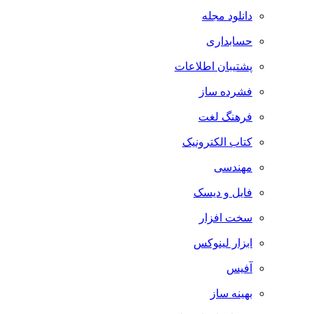
دانلود مجله
حسابداری
پشتیبان اطلاعات
فشرده ساز
فرهنگ لغت
کتاب الکترونیک
مهندسی
فایل و دیسک
سخت افزار
ابزار لینوکس
آفیس
بهینه ساز