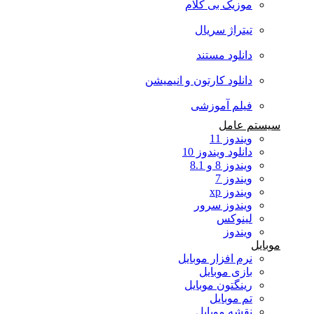
موزیک بی کلام
تیتراژ سریال
دانلود مستند
دانلود کارتون و انیمیشن
فیلم آموزشی
سیستم عامل
ویندوز 11
دانلود ویندوز 10
ویندوز 8 و 8.1
ویندوز 7
ویندوز xp
ویندوز سرور
لینوکس
ویندوز
موبایل
نرم افزار موبایل
بازی موبایل
رینگتون موبایل
تم موبایل
نقشه موبایل