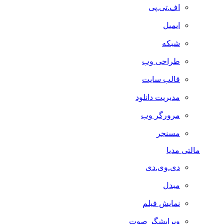
اف.تی.پی
ایمیل
شبکه
طراحی وب
قالب سایت
مدیریت دانلود
مرورگر وب
مسنجر
مالتی مدیا
دی.وی.دی
مبدل
نمایش فیلم
ویرایشگر صوت