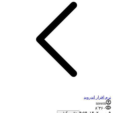
نرم افزار اندروید
nreern
۸٬۳۶۰
۹ بهمن ۱۴۰۲،‏ ۹:۵۴