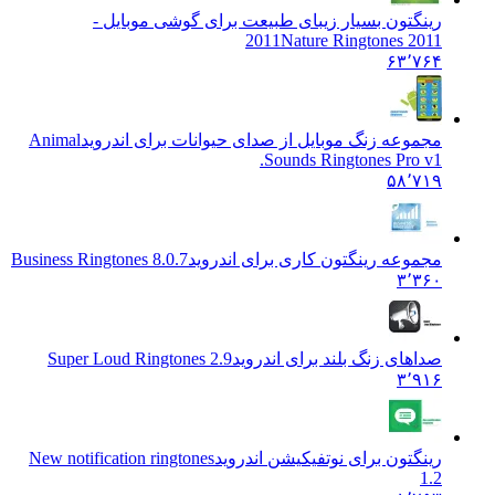
رینگتون بسیار زیبای طبیعت برای گوشی موبایل -
2011
Nature Ringtones 2011
۶۳٬۷۶۴
مجموعه زنگ موبایل از صدای حیوانات برای اندروید
Animal
Sounds Ringtones Pro v1.
۵۸٬۷۱۹
مجموعه رینگتون کاری برای اندروید
Business Ringtones 8.0.7
۳٬۳۶۰
صداهای زنگ بلند برای اندروید
Super Loud Ringtones 2.9
۳٬۹۱۶
رینگتون برای نوتفیکیشن اندروید
New notification ringtones
1.2