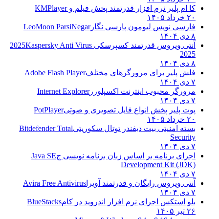
کا ام پلیر نرم افزار قدرتمند پخش فیلم و
KMPlayer
۲۰ خرداد ۱۴۰۵
فارسی نویس لیومون پارسی نگار
LeoMoon ParsiNegar
۸ دی ۱۴۰۴
آنتی ویروس قدرتمند کسپرسکی 2025
Kaspersky Anti Virus
2025
۸ دی ۱۴۰۴
فلش پلیر برای مرورگرهای مختلف
Adobe Flash Player
۷ دی ۱۴۰۴
مرورگر محبوب اینترنت اکسپلورر
Internet Explorer
۷ دی ۱۴۰۴
پوت پلیر پخش انواع فایل تصویری و صوتی
PotPlayer
۲۰ خرداد ۱۴۰۵
بسته امنیتی بیت دیفندر توتال سکوریتی
Bitdefender Total
Security
۷ دی ۱۴۰۴
اجرای برنامه بر اساس زبان برنامه نویسی ج
Java SE
Development Kit (JDK)
۷ دی ۱۴۰۴
آنتی ویروس رایگان و قدرتمند آویرا
Avira Free Antivirus
۷ دی ۱۴۰۴
بلو استکس اجرای نرم افزار اندروید در کام
BlueStacks
۲۶ تیر ۱۴۰۵