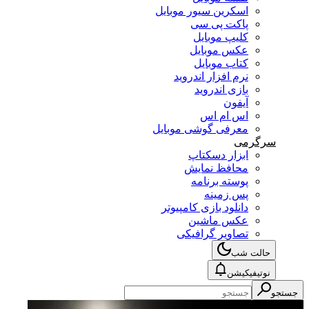
اسکرین سیور موبایل
پاکت پی سی
کلیپ موبایل
عکس موبایل
کتاب موبایل
نرم افزار اندروید
بازی اندروید
آیفون
اس ام اس
معرفی گوشی موبایل
سرگرمی
ابزار دسکتاپ
محافظ نمایش
پوسته برنامه
پس زمینه
دانلود بازی کامپیوتر
عکس ماشین
تصاویر گرافیکی
حالت شب
نوتیفیکیشن
جستجو