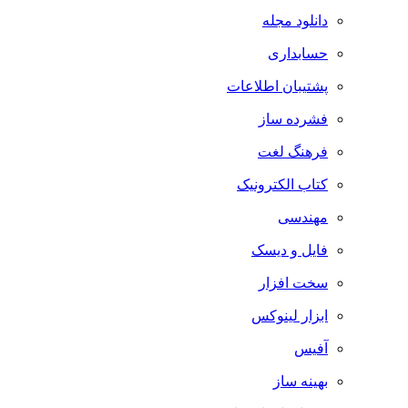
دانلود مجله
حسابداری
پشتیبان اطلاعات
فشرده ساز
فرهنگ لغت
کتاب الکترونیک
مهندسی
فایل و دیسک
سخت افزار
ابزار لینوکس
آفیس
بهینه ساز