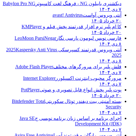
دیکشنری بابیلون NG - فرهنگ لغت کامپیوتر
Babylon Pro NG
۷ دی ۱۴۰۴
آنتی ویروس آواست
avast! Antivirus
۲۰ خرداد ۱۴۰۵
کا ام پلیر نرم افزار قدرتمند پخش فیلم و
KMPlayer
۲۰ خرداد ۱۴۰۵
فارسی نویس لیومون پارسی نگار
LeoMoon ParsiNegar
۸ دی ۱۴۰۴
آنتی ویروس قدرتمند کسپرسکی 2025
Kaspersky Anti Virus
2025
۸ دی ۱۴۰۴
فلش پلیر برای مرورگرهای مختلف
Adobe Flash Player
۷ دی ۱۴۰۴
مرورگر محبوب اینترنت اکسپلورر
Internet Explorer
۷ دی ۱۴۰۴
پوت پلیر پخش انواع فایل تصویری و صوتی
PotPlayer
۲۰ خرداد ۱۴۰۵
بسته امنیتی بیت دیفندر توتال سکوریتی
Bitdefender Total
Security
۷ دی ۱۴۰۴
اجرای برنامه بر اساس زبان برنامه نویسی ج
Java SE
Development Kit (JDK)
۷ دی ۱۴۰۴
آنتی ویروس رایگان و قدرتمند آویرا
Avira Free Antivirus