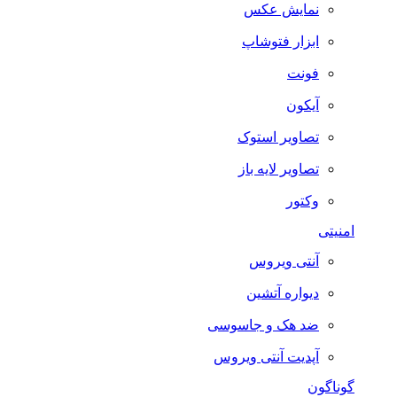
نمایش عکس
ابزار فتوشاپ
فونت
آیکون
تصاویر استوک
تصاویر لایه باز
وکتور
امنیتی
آنتی ویروس
دیواره آتشین
ضد هک و جاسوسی
آپدیت آنتی ویروس
گوناگون