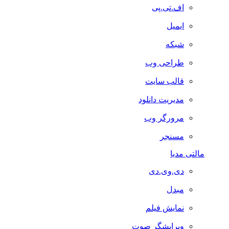
اف.تی.پی
ایمیل
شبکه
طراحی وب
قالب سایت
مدیریت دانلود
مرورگر وب
مسنجر
مالتی مدیا
دی.وی.دی
مبدل
نمایش فیلم
ویرایشگر صوت