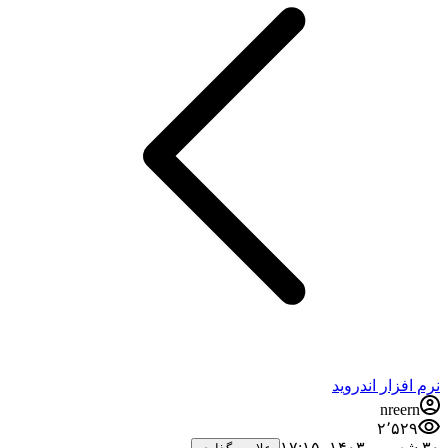
نرم افزار اندروید
nreern
۲٬۵۲۹
۳۰ شهریور ۱۴۰۳،‏ ۱۷:۱۵