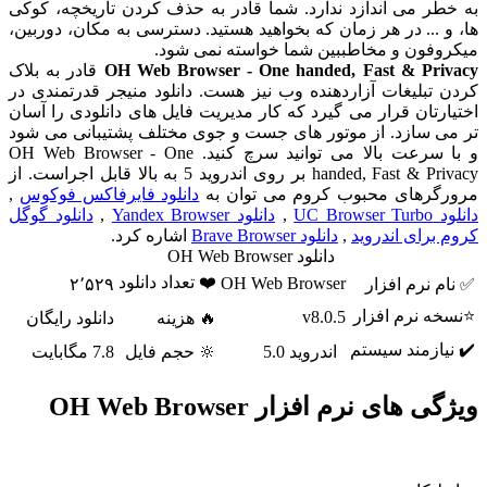
به خطر می اندازد ندارد. شما قادر به حذف کردن تاریخچه، کوکی
ها، و ... در هر زمان که بخواهید هستید. دسترسی به مکان، دوربین،
میکروفون و مخاطببین شما خواسته نمی شود.
OH Web Browser - One handed, Fast & Privacy
قادر به بلاک
کردن تبلیغات آزاردهنده وب نیز هست. دانلود منیجر قدرتمندی در
اختیارتان قرار می گیرد که کار مدیریت فایل های دانلودی را آسان
تر می سازد. از موتور های جست و جوی مختلف پشتیبانی می شود
و با سرعت بالا می توانید سرچ کنید. OH Web Browser - One
handed, Fast & Privacy بر روی اندروید 5 به بالا قابل اجراست. از
مرورگرهای محبوب کروم می توان به
دانلود فایرفاکس فوکوس
,
دانلود UC Browser Turbo
,
دانلود Yandex Browser
,
دانلود گوگل
کروم برای اندروید
,
دانلود Brave Browser
اشاره کرد.
دانلود OH Web Browser
❤️ تعداد دانلود
OH Web Browser
✅ نام نرم افزار
۲٬۵۲۹
⭐نسخه نرم افزار
v8.0.5
🔥 هزینه
دانلود رایگان
✔️ نیازمند سیستم
اندروید 5.0
🔆 حجم فایل
7.8 مگابایت
ویژگی های نرم افزار OH Web Browser