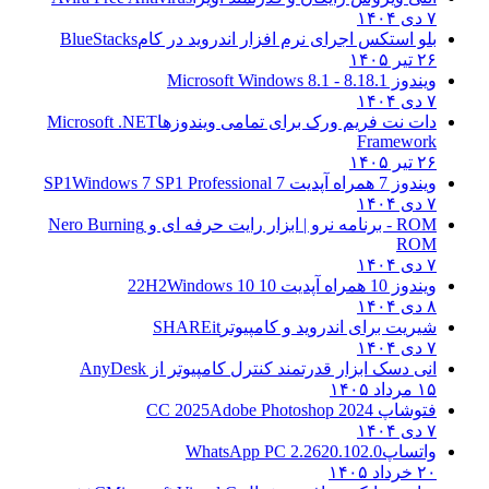
۷ دی ۱۴۰۴
بلو استکس اجرای نرم افزار اندروید در کام
BlueStacks
۲۶ تیر ۱۴۰۵
ویندوز 8.1
8.1 - Microsoft Windows 8.1
۷ دی ۱۴۰۴
دات نت فریم ورک برای تمامی ویندوزها
Microsoft .NET
Framework
۲۶ تیر ۱۴۰۵
ویندوز 7 همراه آپدیت 7 SP1
Windows 7 SP1 Professional
۷ دی ۱۴۰۴
ROM - برنامه نرو | ابزار رایت حرفه ای و
Nero Burning
ROM
۷ دی ۱۴۰۴
ویندوز 10 همراه آپدیت 10 22H2
Windows 10
۸ دی ۱۴۰۴
شیریت برای اندروید و کامپیوتر
SHAREit
۷ دی ۱۴۰۴
انی دسک ابزار قدرتمند کنترل کامپیوتر از
AnyDesk
۱۵ مرداد ۱۴۰۵
فتوشاپ CC 2025
Adobe Photoshop 2024
۷ دی ۱۴۰۴
واتساپ
WhatsApp PC 2.2620.102.0
۲۰ خرداد ۱۴۰۵