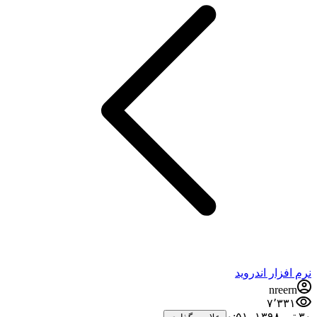
نرم افزار اندروید
nreern
۷٬۳۳۱
۳۰ تیر ۱۳۹۸،‏ ۰:۵۱