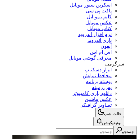
اسکرین سیور موبایل
پاکت پی سی
کلیپ موبایل
عکس موبایل
کتاب موبایل
نرم افزار اندروید
بازی اندروید
آیفون
اس ام اس
معرفی گوشی موبایل
سرگرمی
ابزار دسکتاپ
محافظ نمایش
پوسته برنامه
پس زمینه
دانلود بازی کامپیوتر
عکس ماشین
تصاویر گرافیکی
حالت شب
نوتیفیکیشن
جستجو