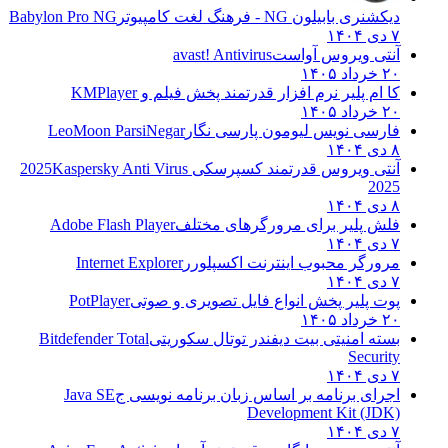
دیکشنری بابیلون NG - فرهنگ لغت کامپیوتر
Babylon Pro NG
۷ دی ۱۴۰۴
آنتی ویروس آواست
avast! Antivirus
۲۰ خرداد ۱۴۰۵
کا ام پلیر نرم افزار قدرتمند پخش فیلم و
KMPlayer
۲۰ خرداد ۱۴۰۵
فارسی نویس لیومون پارسی نگار
LeoMoon ParsiNegar
۸ دی ۱۴۰۴
آنتی ویروس قدرتمند کسپرسکی 2025
Kaspersky Anti Virus
2025
۸ دی ۱۴۰۴
فلش پلیر برای مرورگرهای مختلف
Adobe Flash Player
۷ دی ۱۴۰۴
مرورگر محبوب اینترنت اکسپلورر
Internet Explorer
۷ دی ۱۴۰۴
پوت پلیر پخش انواع فایل تصویری و صوتی
PotPlayer
۲۰ خرداد ۱۴۰۵
بسته امنیتی بیت دیفندر توتال سکوریتی
Bitdefender Total
Security
۷ دی ۱۴۰۴
اجرای برنامه بر اساس زبان برنامه نویسی ج
Java SE
Development Kit (JDK)
۷ دی ۱۴۰۴