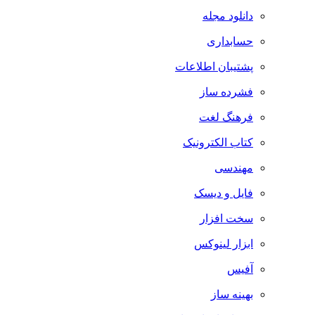
دانلود مجله
حسابداری
پشتیبان اطلاعات
فشرده ساز
فرهنگ لغت
کتاب الکترونیک
مهندسی
فایل و دیسک
سخت افزار
ابزار لینوکس
آفیس
بهینه ساز