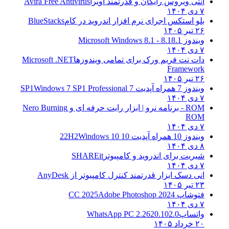
آنتی ویروس رایگان و قدرتمند آویرا
Avira Free Antivirus
۷ دی ۱۴۰۴
بلو استکس اجرای نرم افزار اندروید در کام
BlueStacks
۲۶ تیر ۱۴۰۵
ویندوز 8.1
8.1 - Microsoft Windows 8.1
۷ دی ۱۴۰۴
دات نت فریم ورک برای تمامی ویندوزها
Microsoft .NET
Framework
۲۶ تیر ۱۴۰۵
ویندوز 7 همراه آپدیت 7 SP1
Windows 7 SP1 Professional
۷ دی ۱۴۰۴
ROM - برنامه نرو | ابزار رایت حرفه ای و
Nero Burning
ROM
۷ دی ۱۴۰۴
ویندوز 10 همراه آپدیت 10 22H2
Windows 10
۸ دی ۱۴۰۴
شیریت برای اندروید و کامپیوتر
SHAREit
۷ دی ۱۴۰۴
انی دسک ابزار قدرتمند کنترل کامپیوتر از
AnyDesk
۲۳ تیر ۱۴۰۵
فتوشاپ CC 2025
Adobe Photoshop 2024
۷ دی ۱۴۰۴
واتساپ
WhatsApp PC 2.2620.102.0
۲۰ خرداد ۱۴۰۵