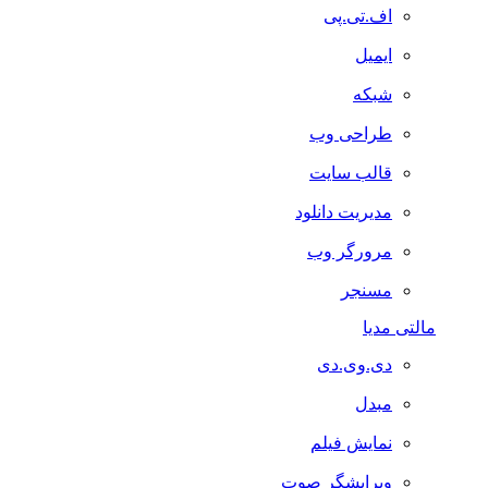
اف.تی.پی
ایمیل
شبکه
طراحی وب
قالب سایت
مدیریت دانلود
مرورگر وب
مسنجر
مالتی مدیا
دی.وی.دی
مبدل
نمایش فیلم
ویرایشگر صوت