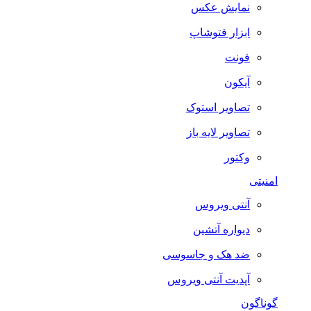
نمایش عکس
ابزار فتوشاپ
فونت
آیکون
تصاویر استوک
تصاویر لایه باز
وکتور
امنیتی
آنتی ویروس
دیواره آتشین
ضد هک و جاسوسی
آپدیت آنتی ویروس
گوناگون