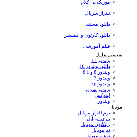
موزیک بی کلام
تیتراژ سریال
دانلود مستند
دانلود کارتون و انیمیشن
فیلم آموزشی
سیستم عامل
ویندوز 11
دانلود ویندوز 10
ویندوز 8 و 8.1
ویندوز 7
ویندوز xp
ویندوز سرور
لینوکس
ویندوز
موبایل
نرم افزار موبایل
بازی موبایل
رینگتون موبایل
تم موبایل
نقشه موبایل