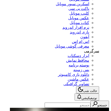
اسکرین سیور موبایل
پاکت پی سی
کلیپ موبایل
عکس موبایل
کتاب موبایل
نرم افزار اندروید
بازی اندروید
آیفون
اس ام اس
معرفی گوشی موبایل
سرگرمی
ابزار دسکتاپ
محافظ نمایش
پوسته برنامه
پس زمینه
دانلود بازی کامپیوتر
عکس ماشین
تصاویر گرافیکی
حالت شب
نوتیفیکیشن
جستجو