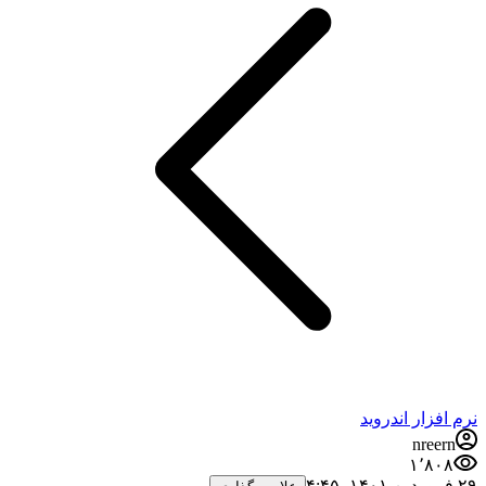
نرم افزار اندروید
nreern
۱٬۸۰۸
۲۹ فروردین ۱۴۰۱،‏ ۴:۴۵