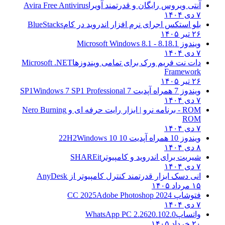
آنتی ویروس رایگان و قدرتمند آویرا
Avira Free Antivirus
۷ دی ۱۴۰۴
بلو استکس اجرای نرم افزار اندروید در کام
BlueStacks
۲۶ تیر ۱۴۰۵
ویندوز 8.1
8.1 - Microsoft Windows 8.1
۷ دی ۱۴۰۴
دات نت فریم ورک برای تمامی ویندوزها
Microsoft .NET
Framework
۲۶ تیر ۱۴۰۵
ویندوز 7 همراه آپدیت 7 SP1
Windows 7 SP1 Professional
۷ دی ۱۴۰۴
ROM - برنامه نرو | ابزار رایت حرفه ای و
Nero Burning
ROM
۷ دی ۱۴۰۴
ویندوز 10 همراه آپدیت 10 22H2
Windows 10
۸ دی ۱۴۰۴
شیریت برای اندروید و کامپیوتر
SHAREit
۷ دی ۱۴۰۴
انی دسک ابزار قدرتمند کنترل کامپیوتر از
AnyDesk
۱۵ مرداد ۱۴۰۵
فتوشاپ CC 2025
Adobe Photoshop 2024
۷ دی ۱۴۰۴
واتساپ
WhatsApp PC 2.2620.102.0
۲۰ خرداد ۱۴۰۵