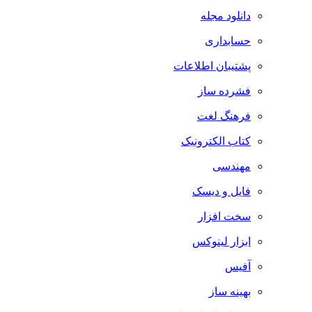
دانلود مجله
حسابداری
پشتیبان اطلاعات
فشرده ساز
فرهنگ لغت
کتاب الکترونیک
مهندسی
فایل و دیسک
سخت افزار
ابزار لینوکس
آفیس
بهینه ساز