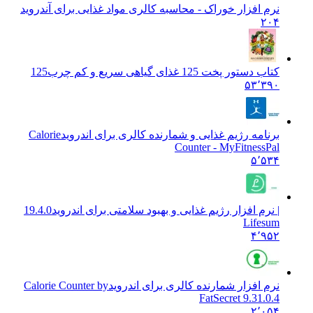
نرم افزار خوراک - محاسبه کالری مواد غذایی برای آندروید
۲۰۴
کتاب دستور پخت 125 غذای گیاهی سریع و کم چرب
125
۵۳٬۳۹۰
برنامه رژیم غذایی و شمارنده کالری برای اندروید
Calorie
Counter - MyFitnessPal
۵٬۵۳۴
| نرم افزار رژیم غذایی و بهبود سلامتی برای اندروید
19.4.0
Lifesum
۴٬۹۵۲
نرم افزار شمارنده کالری برای اندروید
Calorie Counter by
FatSecret 9.31.0.4
۲٬۰۵۴