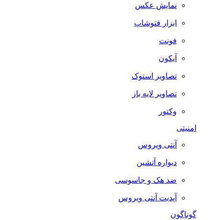
نمایش عکس
ابزار فتوشاپ
فونت
آیکون
تصاویر استوک
تصاویر لایه باز
وکتور
امنیتی
آنتی ویروس
دیواره آتشین
ضد هک و جاسوسی
آپدیت آنتی ویروس
گوناگون