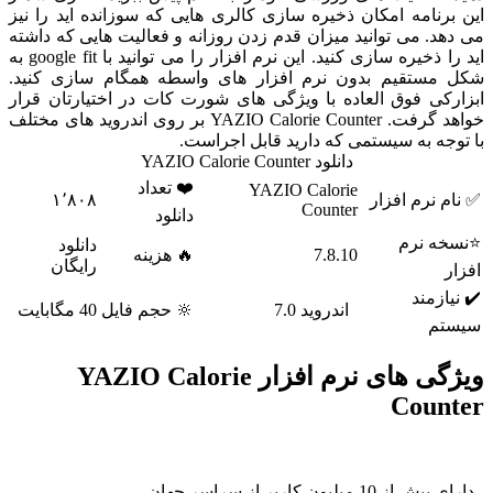
این برنامه امکان ذخیره سازی کالری هایی که سوزانده اید را نیز
می دهد. می توانید میزان قدم زدن روزانه و فعالیت هایی که داشته
اید را ذخیره سازی کنید. این نرم افزار را می توانید با google fit به
شکل مستقیم بدون نرم افزار های واسطه همگام سازی کنید.
ابزارکی فوق العاده با ویژگی های شورت کات در اختیارتان قرار
خواهد گرفت. YAZIO Calorie Counter بر روی اندروید های مختلف
با توجه به سیستمی که دارید قابل اجراست.
دانلود YAZIO Calorie Counter
❤️ تعداد
YAZIO Calorie
✅ نام نرم افزار
۱٬۸۰۸
Counter
دانلود
⭐نسخه نرم
دانلود
7.8.10
🔥 هزینه
رایگان
افزار
✔️ نیازمند
اندروید 7.0
🔆 حجم فایل
40 مگابایت
سیستم
ویژگی های نرم افزار YAZIO Calorie
Counter
- دارای بیش از 10 میلیون کاربر از سراسر جهان