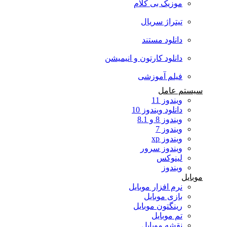
موزیک بی کلام
تیتراژ سریال
دانلود مستند
دانلود کارتون و انیمیشن
فیلم آموزشی
سیستم عامل
ویندوز 11
دانلود ویندوز 10
ویندوز 8 و 8.1
ویندوز 7
ویندوز xp
ویندوز سرور
لینوکس
ویندوز
موبایل
نرم افزار موبایل
بازی موبایل
رینگتون موبایل
تم موبایل
نقشه موبایل