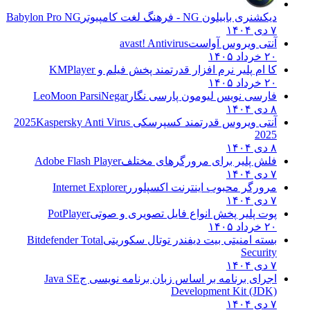
دیکشنری بابیلون NG - فرهنگ لغت کامپیوتر
Babylon Pro NG
۷ دی ۱۴۰۴
آنتی ویروس آواست
avast! Antivirus
۲۰ خرداد ۱۴۰۵
کا ام پلیر نرم افزار قدرتمند پخش فیلم و
KMPlayer
۲۰ خرداد ۱۴۰۵
فارسی نویس لیومون پارسی نگار
LeoMoon ParsiNegar
۸ دی ۱۴۰۴
آنتی ویروس قدرتمند کسپرسکی 2025
Kaspersky Anti Virus
2025
۸ دی ۱۴۰۴
فلش پلیر برای مرورگرهای مختلف
Adobe Flash Player
۷ دی ۱۴۰۴
مرورگر محبوب اینترنت اکسپلورر
Internet Explorer
۷ دی ۱۴۰۴
پوت پلیر پخش انواع فایل تصویری و صوتی
PotPlayer
۲۰ خرداد ۱۴۰۵
بسته امنیتی بیت دیفندر توتال سکوریتی
Bitdefender Total
Security
۷ دی ۱۴۰۴
اجرای برنامه بر اساس زبان برنامه نویسی ج
Java SE
Development Kit (JDK)
۷ دی ۱۴۰۴