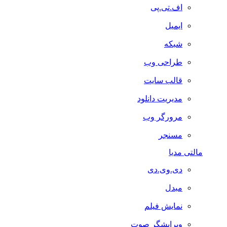
اف.تی.پی
ایمیل
شبکه
طراحی وب
قالب سایت
مدیریت دانلود
مرورگر وب
مسنجر
مالتی مدیا
دی.وی.دی
مبدل
نمایش فیلم
ویرایشگر صوت