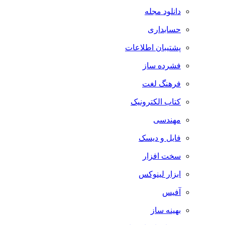
دانلود مجله
حسابداری
پشتیبان اطلاعات
فشرده ساز
فرهنگ لغت
کتاب الکترونیک
مهندسی
فایل و دیسک
سخت افزار
ابزار لینوکس
آفیس
بهینه ساز