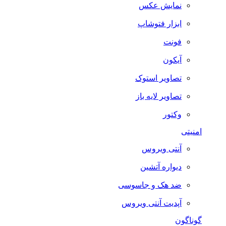
نمایش عکس
ابزار فتوشاپ
فونت
آیکون
تصاویر استوک
تصاویر لایه باز
وکتور
امنیتی
آنتی ویروس
دیواره آتشین
ضد هک و جاسوسی
آپدیت آنتی ویروس
گوناگون