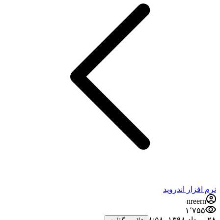
نرم افزار اندروید
nreern
۱٬۷۵۵
۲۸ مرداد ۱۳۹۸،‏ ۸:۵۸