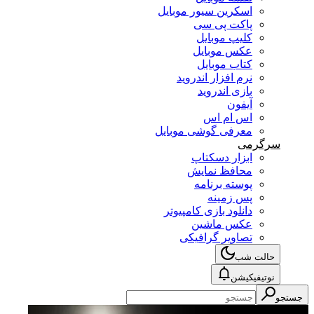
اسکرین سیور موبایل
پاکت پی سی
کلیپ موبایل
عکس موبایل
کتاب موبایل
نرم افزار اندروید
بازی اندروید
آیفون
اس ام اس
معرفی گوشی موبایل
سرگرمی
ابزار دسکتاپ
محافظ نمایش
پوسته برنامه
پس زمینه
دانلود بازی کامپیوتر
عکس ماشین
تصاویر گرافیکی
حالت شب
نوتیفیکیشن
جستجو