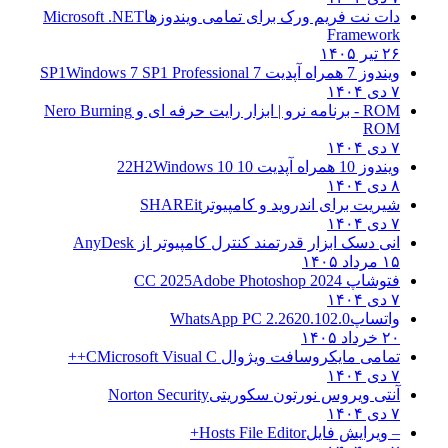
دات نت فریم ورک برای تمامی ویندوزها
Microsoft .NET
Framework
۲۶ تیر ۱۴۰۵
ویندوز 7 همراه آپدیت 7 SP1
Windows 7 SP1 Professional
۷ دی ۱۴۰۴
ROM - برنامه نرو | ابزار رایت حرفه ای و
Nero Burning
ROM
۷ دی ۱۴۰۴
ویندوز 10 همراه آپدیت 10 22H2
Windows 10
۸ دی ۱۴۰۴
شیریت برای اندروید و کامپیوتر
SHAREit
۷ دی ۱۴۰۴
انی دسک ابزار قدرتمند کنترل کامپیوتر از
AnyDesk
۱۵ مرداد ۱۴۰۵
فتوشاپ CC 2025
Adobe Photoshop 2024
۷ دی ۱۴۰۴
واتساپ
WhatsApp PC 2.2620.102.0
۲۰ خرداد ۱۴۰۵
تمامی مایکروسافت ویژوال C
Microsoft Visual C++
۷ دی ۱۴۰۴
آنتی ویروس نورتون سکوریتی
Norton Security
۷ دی ۱۴۰۴
– ویرایش فایل
Hosts File Editor+