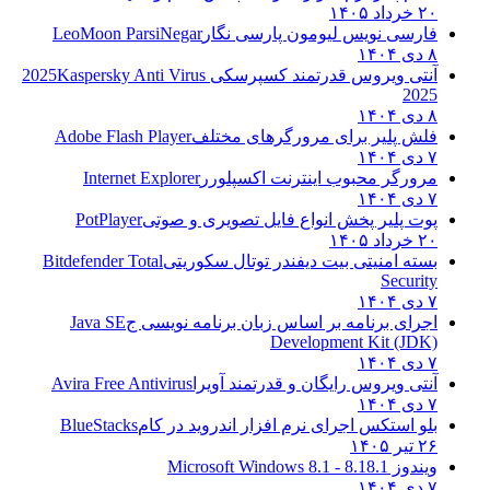
۲۰ خرداد ۱۴۰۵
فارسی نویس لیومون پارسی نگار
LeoMoon ParsiNegar
۸ دی ۱۴۰۴
آنتی ویروس قدرتمند کسپرسکی 2025
Kaspersky Anti Virus
2025
۸ دی ۱۴۰۴
فلش پلیر برای مرورگرهای مختلف
Adobe Flash Player
۷ دی ۱۴۰۴
مرورگر محبوب اینترنت اکسپلورر
Internet Explorer
۷ دی ۱۴۰۴
پوت پلیر پخش انواع فایل تصویری و صوتی
PotPlayer
۲۰ خرداد ۱۴۰۵
بسته امنیتی بیت دیفندر توتال سکوریتی
Bitdefender Total
Security
۷ دی ۱۴۰۴
اجرای برنامه بر اساس زبان برنامه نویسی ج
Java SE
Development Kit (JDK)
۷ دی ۱۴۰۴
آنتی ویروس رایگان و قدرتمند آویرا
Avira Free Antivirus
۷ دی ۱۴۰۴
بلو استکس اجرای نرم افزار اندروید در کام
BlueStacks
۲۶ تیر ۱۴۰۵
ویندوز 8.1
8.1 - Microsoft Windows 8.1
۷ دی ۱۴۰۴