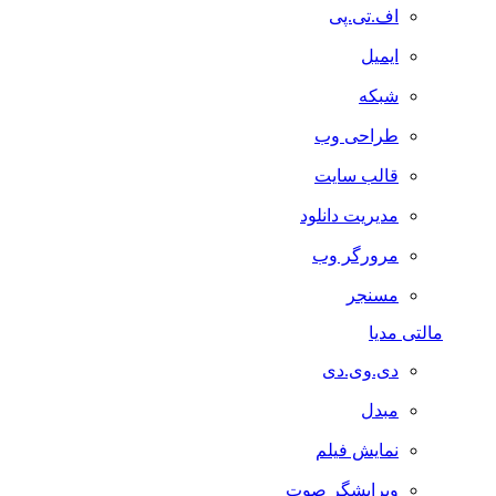
اف.تی.پی
ایمیل
شبکه
طراحی وب
قالب سایت
مدیریت دانلود
مرورگر وب
مسنجر
مالتی مدیا
دی.وی.دی
مبدل
نمایش فیلم
ویرایشگر صوت