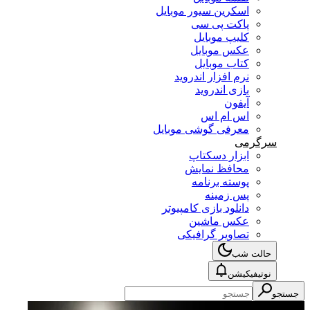
اسکرین سیور موبایل
پاکت پی سی
کلیپ موبایل
عکس موبایل
کتاب موبایل
نرم افزار اندروید
بازی اندروید
آیفون
اس ام اس
معرفی گوشی موبایل
سرگرمی
ابزار دسکتاپ
محافظ نمایش
پوسته برنامه
پس زمینه
دانلود بازی کامپیوتر
عکس ماشین
تصاویر گرافیکی
حالت شب
نوتیفیکیشن
جستجو