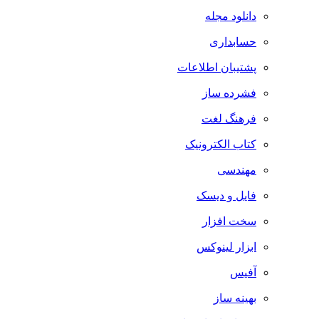
دانلود مجله
حسابداری
پشتیبان اطلاعات
فشرده ساز
فرهنگ لغت
کتاب الکترونیک
مهندسی
فایل و دیسک
سخت افزار
ابزار لینوکس
آفیس
بهینه ساز