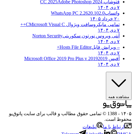
فتوشاپ CC 2025
Adobe Photoshop 2024
۷ دی ۱۴۰۴
واتساپ
WhatsApp PC 2.2620.102.0
۲۰ خرداد ۱۴۰۵
تمامی مایکروسافت ویژوال C
Microsoft Visual C++
۷ دی ۱۴۰۴
آنتی ویروس نورتون سکوریتی
Norton Security
۷ دی ۱۴۰۴
– ویرایش فایل
Hosts File Editor+
۷ دی ۱۴۰۴
آفیس 2019
2019 Microsoft Office 2019 Pro Plus v
۷ دی ۱۴۰۴
مشاهده همه
۱۴۰۵
- 1388 © تمامی حقوق مطالب و قالب برای سایت پاتوق‌یو
محفوظ است.
ارتباط با ما
تبلیغات