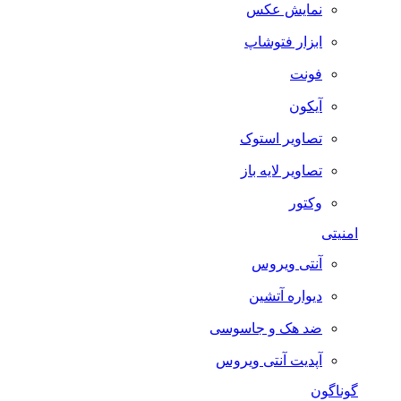
نمایش عکس
ابزار فتوشاپ
فونت
آیکون
تصاویر استوک
تصاویر لایه باز
وکتور
امنیتی
آنتی ویروس
دیواره آتشین
ضد هک و جاسوسی
آپدیت آنتی ویروس
گوناگون