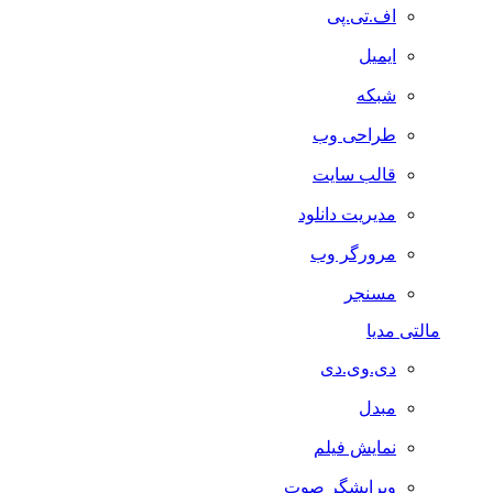
اف.تی.پی
ایمیل
شبکه
طراحی وب
قالب سایت
مدیریت دانلود
مرورگر وب
مسنجر
مالتی مدیا
دی.وی.دی
مبدل
نمایش فیلم
ویرایشگر صوت