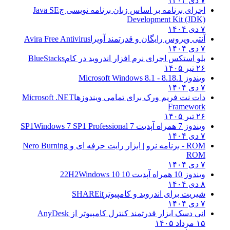
۷ دی ۱۴۰۴
اجرای برنامه بر اساس زبان برنامه نویسی ج
Java SE
Development Kit (JDK)
۷ دی ۱۴۰۴
آنتی ویروس رایگان و قدرتمند آویرا
Avira Free Antivirus
۷ دی ۱۴۰۴
بلو استکس اجرای نرم افزار اندروید در کام
BlueStacks
۲۶ تیر ۱۴۰۵
ویندوز 8.1
8.1 - Microsoft Windows 8.1
۷ دی ۱۴۰۴
دات نت فریم ورک برای تمامی ویندوزها
Microsoft .NET
Framework
۲۶ تیر ۱۴۰۵
ویندوز 7 همراه آپدیت 7 SP1
Windows 7 SP1 Professional
۷ دی ۱۴۰۴
ROM - برنامه نرو | ابزار رایت حرفه ای و
Nero Burning
ROM
۷ دی ۱۴۰۴
ویندوز 10 همراه آپدیت 10 22H2
Windows 10
۸ دی ۱۴۰۴
شیریت برای اندروید و کامپیوتر
SHAREit
۷ دی ۱۴۰۴
انی دسک ابزار قدرتمند کنترل کامپیوتر از
AnyDesk
۱۵ مرداد ۱۴۰۵