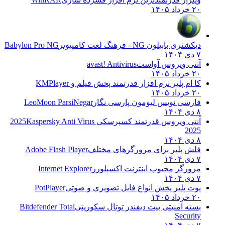
۲۰ خرداد ۱۴۰۵
دیکشنری بابیلون NG - فرهنگ لغت کامپیوتر
Babylon Pro NG
۷ دی ۱۴۰۴
آنتی ویروس آواست
avast! Antivirus
۲۰ خرداد ۱۴۰۵
کا ام پلیر نرم افزار قدرتمند پخش فیلم و
KMPlayer
۲۰ خرداد ۱۴۰۵
فارسی نویس لیومون پارسی نگار
LeoMoon ParsiNegar
۸ دی ۱۴۰۴
آنتی ویروس قدرتمند کسپرسکی 2025
Kaspersky Anti Virus
2025
۸ دی ۱۴۰۴
فلش پلیر برای مرورگرهای مختلف
Adobe Flash Player
۷ دی ۱۴۰۴
مرورگر محبوب اینترنت اکسپلورر
Internet Explorer
۷ دی ۱۴۰۴
پوت پلیر پخش انواع فایل تصویری و صوتی
PotPlayer
۲۰ خرداد ۱۴۰۵
بسته امنیتی بیت دیفندر توتال سکوریتی
Bitdefender Total
Security