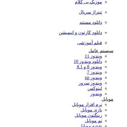
موزیک بی کلام
تیتراژ سریال
دانلود مستند
دانلود کارتون و انیمیشن
فیلم آموزشی
سیستم عامل
ویندوز 11
دانلود ویندوز 10
ویندوز 8 و 8.1
ویندوز 7
ویندوز xp
ویندوز سرور
لینوکس
ویندوز
موبایل
نرم افزار موبایل
بازی موبایل
رینگتون موبایل
تم موبایل
نقشه موبایل