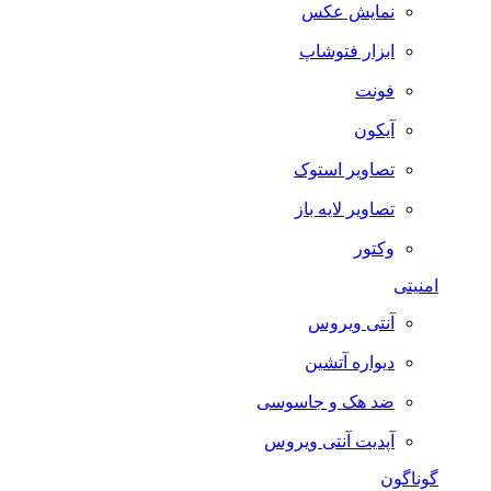
نمایش عکس
ابزار فتوشاپ
فونت
آیکون
تصاویر استوک
تصاویر لایه باز
وکتور
امنیتی
آنتی ویروس
دیواره آتشین
ضد هک و جاسوسی
آپدیت آنتی ویروس
گوناگون