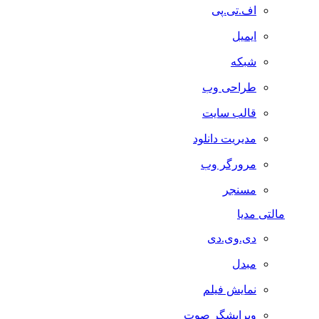
اف.تی.پی
ایمیل
شبکه
طراحی وب
قالب سایت
مدیریت دانلود
مرورگر وب
مسنجر
مالتی مدیا
دی.وی.دی
مبدل
نمایش فیلم
ویرایشگر صوت