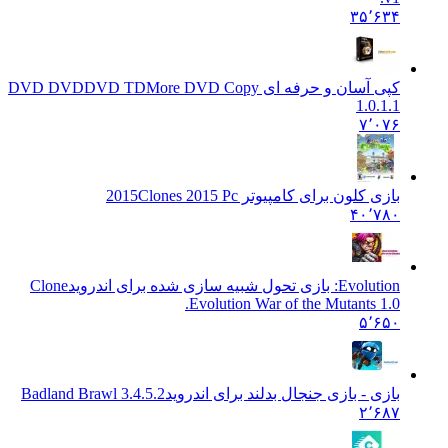
۳۵٬۶۳۴
کپی آسان و حرفه ای DVD DVD
DVD TDMore DVD Copy
1.0.1.1
۷٬۰۷۶
بازی کلون برای کامپیوتر 2015
Clones 2015 Pc
۴۰٬۷۸۰
Evolution: بازی تحول شبیه سازی شده برای اندروید
Clone
Evolution War of the Mutants 1.0.
۵٬۶۵۰
بازی - بازی جنجال بدلند برای اندروید
Badland Brawl 3.4.5.2
۲٬۶۸۷