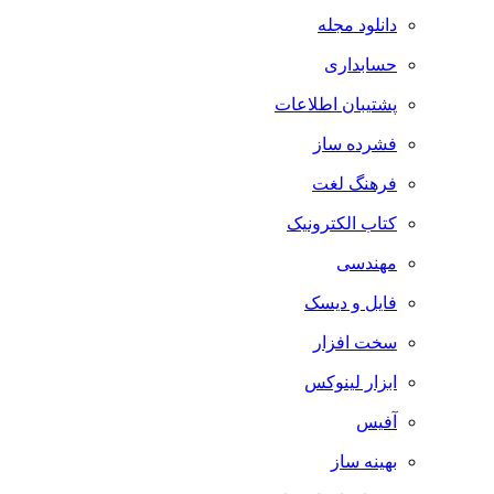
دانلود مجله
حسابداری
پشتیبان اطلاعات
فشرده ساز
فرهنگ لغت
کتاب الکترونیک
مهندسی
فایل و دیسک
سخت افزار
ابزار لینوکس
آفیس
بهینه ساز