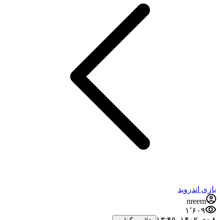
بازی اندروید
nreern
۱٬۶۰۹
۸ دی ۱۴۰۲،‏ ۱۳:۴۵