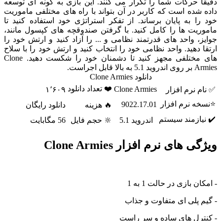
دقیقا حرکات شما را تکرار می کنند. این بازی به گونه ای توسعه
داده شده است که کاربر در آن بتواند با راه های مختلفی ماموریت
خود را به پایان برساند. از تفکر استراتژی خود استفاده کنید تا
ماموریت ها را کامل کنید. با گرفتن صندوقچه های کپسول مانند،
جوایز، واحد های قدرتمند نظامی و ... را آزاد کنید و ارتش خود را
ارتقا دهید. واحد نظامی خود را انتخاب کنید و ارتش خود را با سلاح
های مختلفی مجهز کنید تا دشمنان خود را شکست دهید. Clone
Armies بر روی اندروید 5.1 به بالا قابل اجراست.
دانلود Clone Armies
❤️ تعداد دانلود
Clone Armies
✅ نام نرم افزار
۱٬۶۰۹
⭐نسخه نرم افزار
9022.17.01
🔥 هزینه
دانلود رایگان
✔️ نیازمند سیستم
اندروید 5.1
🔆 حجم فایل
56 مگابایت
ویژگی های نرم افزار Clone Armies
- امکان بازی در حالت 1 به 1
- گیم پلی ای متفاوت و جذاب
- کنترل های ساده و سر راست