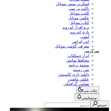
اسکرین سیور موبایل
پاکت پی سی
کلیپ موبایل
عکس موبایل
کتاب موبایل
نرم افزار اندروید
بازی اندروید
آیفون
اس ام اس
معرفی گوشی موبایل
سرگرمی
ابزار دسکتاپ
محافظ نمایش
پوسته برنامه
پس زمینه
دانلود بازی کامپیوتر
عکس ماشین
تصاویر گرافیکی
حالت شب
نوتیفیکیشن
جستجو