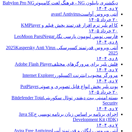
دیکشنری بابیلون NG - فرهنگ لغت کامپیوتر
Babylon Pro NG
۷ دی ۱۴۰۴
آنتی ویروس آواست
avast! Antivirus
۲۰ خرداد ۱۴۰۵
کا ام پلیر نرم افزار قدرتمند پخش فیلم و
KMPlayer
۲۰ خرداد ۱۴۰۵
فارسی نویس لیومون پارسی نگار
LeoMoon ParsiNegar
۸ دی ۱۴۰۴
آنتی ویروس قدرتمند کسپرسکی 2025
Kaspersky Anti Virus
2025
۸ دی ۱۴۰۴
فلش پلیر برای مرورگرهای مختلف
Adobe Flash Player
۷ دی ۱۴۰۴
مرورگر محبوب اینترنت اکسپلورر
Internet Explorer
۷ دی ۱۴۰۴
پوت پلیر پخش انواع فایل تصویری و صوتی
PotPlayer
۲۰ خرداد ۱۴۰۵
بسته امنیتی بیت دیفندر توتال سکوریتی
Bitdefender Total
Security
۷ دی ۱۴۰۴
اجرای برنامه بر اساس زبان برنامه نویسی ج
Java SE
Development Kit (JDK)
۷ دی ۱۴۰۴
آنتی ویروس رایگان و قدرتمند آویرا
Avira Free Antivirus