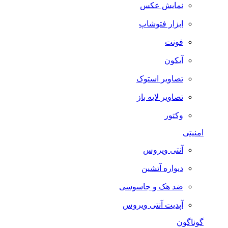
نمایش عکس
ابزار فتوشاپ
فونت
آیکون
تصاویر استوک
تصاویر لایه باز
وکتور
امنیتی
آنتی ویروس
دیواره آتشین
ضد هک و جاسوسی
آپدیت آنتی ویروس
گوناگون