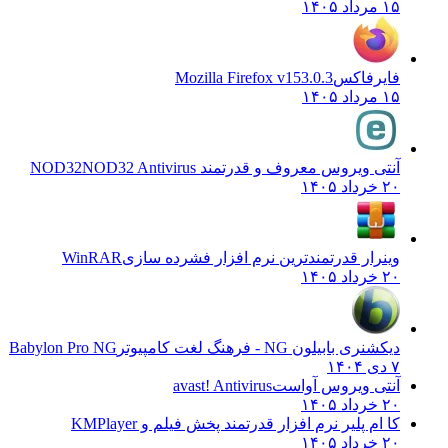
۱۵ مرداد ۱۴۰۵
فایرفاکس
Mozilla Firefox v153.0.3
۱۵ مرداد ۱۴۰۵
آنتی ویروس معروف و قدرتمند NOD32
NOD32 Antivirus
۲۰ خرداد ۱۴۰۵
وینرار قدرتمندترین نرم افزار فشرده سازی
WinRAR
۲۰ خرداد ۱۴۰۵
دیکشنری بابیلون NG - فرهنگ لغت کامپیوتر
Babylon Pro NG
۷ دی ۱۴۰۴
آنتی ویروس آواست
avast! Antivirus
۲۰ خرداد ۱۴۰۵
کا ام پلیر نرم افزار قدرتمند پخش فیلم و
KMPlayer
۲۰ خرداد ۱۴۰۵