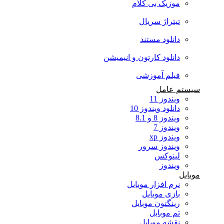
موزیک بی کلام
تیتراژ سریال
دانلود مستند
دانلود کارتون و انیمیشن
فیلم آموزشی
سیستم عامل
ویندوز 11
دانلود ویندوز 10
ویندوز 8 و 8.1
ویندوز 7
ویندوز xp
ویندوز سرور
لینوکس
ویندوز
موبایل
نرم افزار موبایل
بازی موبایل
رینگتون موبایل
تم موبایل
نقشه موبایل