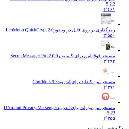
5.2.2
۴٬۴۶۱
رمزگذاری بر روی فایل در ویندوز
LeoMoon QuickCrypt 2.0
۳٬۵۵۰
مسنجر فوق امن برای کامپیوتر
Secret Messager Pro 2.0.0
۳٬۴۹۳
مسنجر امن کنفاید برای اندروید
Confide 5.9.3
۲٬۳۷۱
مسنجر امن یواراند برای اندروید
UAround Privacy Messenger
5.23
۲٬۳۵۵
دیدگاه خود را بنویسید