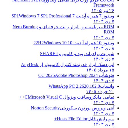
Framework
۲۶ تیر ۱۴۰۵
ویندوز 7 همراه آپدیت 7 SP1
Windows 7 SP1 Professional
۷ دی ۱۴۰۴
ROM - برنامه نرو | ابزار رایت حرفه ای و
Nero Burning
ROM
۷ دی ۱۴۰۴
ویندوز 10 همراه آپدیت 10 22H2
Windows 10
۸ دی ۱۴۰۴
شیریت برای اندروید و کامپیوتر
SHAREit
۷ دی ۱۴۰۴
انی دسک ابزار قدرتمند کنترل کامپیوتر از
AnyDesk
۱۵ مرداد ۱۴۰۵
فتوشاپ CC 2025
Adobe Photoshop 2024
۷ دی ۱۴۰۴
واتساپ
WhatsApp PC 2.2620.102.0
۲۰ خرداد ۱۴۰۵
تمامی مایکروسافت ویژوال C
Microsoft Visual C++
۷ دی ۱۴۰۴
آنتی ویروس نورتون سکوریتی
Norton Security
۷ دی ۱۴۰۴
– ویرایش فایل
Hosts File Editor+
۷ دی ۱۴۰۴