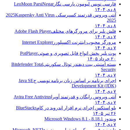
فارسی نویس لیومون پارسی نگار
LeoMoon ParsiNegar
۸ دی ۱۴۰۴
آنتی ویروس قدرتمند کسپرسکی 2025
Kaspersky Anti Virus
2025
۸ دی ۱۴۰۴
فلش پلیر برای مرورگرهای مختلف
Adobe Flash Player
۷ دی ۱۴۰۴
مرورگر محبوب اینترنت اکسپلورر
Internet Explorer
۷ دی ۱۴۰۴
پوت پلیر پخش انواع فایل تصویری و صوتی
PotPlayer
۲۰ خرداد ۱۴۰۵
بسته امنیتی بیت دیفندر توتال سکوریتی
Bitdefender Total
Security
۷ دی ۱۴۰۴
اجرای برنامه بر اساس زبان برنامه نویسی ج
Java SE
Development Kit (JDK)
۷ دی ۱۴۰۴
آنتی ویروس رایگان و قدرتمند آویرا
Avira Free Antivirus
۷ دی ۱۴۰۴
بلو استکس اجرای نرم افزار اندروید در کام
BlueStacks
۲۶ تیر ۱۴۰۵
ویندوز 8.1
8.1 - Microsoft Windows 8.1
۷ دی ۱۴۰۴
دات نت فریم ورک برای تمامی ویندوزها
Microsoft .NET