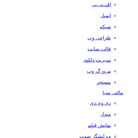
اف.تی.پی
ایمیل
شبکه
طراحی وب
قالب سایت
مدیریت دانلود
مرورگر وب
مسنجر
مالتی مدیا
دی.وی.دی
مبدل
نمایش فیلم
ویرایشگر صوت