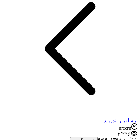
نرم افزار اندروید
nreern
۲٬۲۴۶
۱۱ آبان ۱۳۹۸،‏ ۴:۵۴