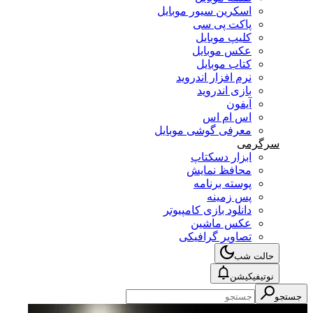
اسکرین سیور موبایل
پاکت پی سی
کلیپ موبایل
عکس موبایل
کتاب موبایل
نرم افزار اندروید
بازی اندروید
آیفون
اس ام اس
معرفی گوشی موبایل
سرگرمی
ابزار دسکتاپ
محافظ نمایش
پوسته برنامه
پس زمینه
دانلود بازی کامپیوتر
عکس ماشین
تصاویر گرافیکی
حالت شب
نوتیفیکیشن
جستجو