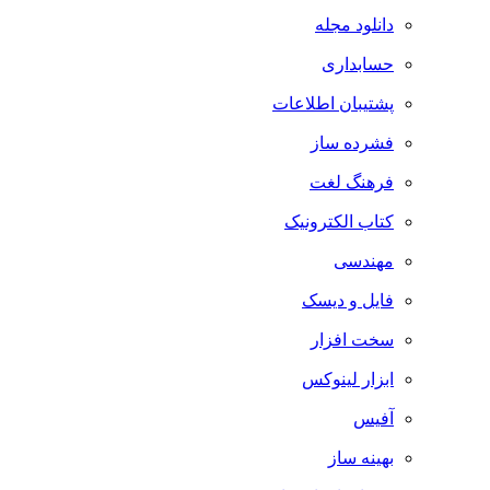
دانلود مجله
حسابداری
پشتیبان اطلاعات
فشرده ساز
فرهنگ لغت
کتاب الکترونیک
مهندسی
فایل و دیسک
سخت افزار
ابزار لینوکس
آفیس
بهینه ساز